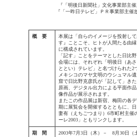
『「明後日新聞社」文化事業部主催
『「一昨日テレビ」ＰＲ事業部主催
概 要
本展は「自らのイメージを投射して
す』ことこそ、ヒトが人間たる由縁
に構成されています。
「記す」ことをテーマとした日比野
会場には、それぞれ「明後日（あさ
ととい）テレビ」と名づけられた2
メキシコのマヤ文明のウシュマル遺
窟で日比野克彦氏が「記して」きた
原画、デジタル出力による平面作品
像作品が展示されます。
またこの作品展は新宿、梅田の各デ
期に展覧会を開催するとともに、日
妻有（えちごつまり）6市町村主催
ーレ2003」ともリンクします。
期 間
2003年7月3日（木）－ 8月30日（