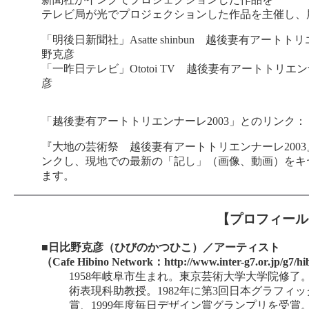
テレビ局が光でプロジェクションした作品を主催し、
「明後日新聞社」Asatte shinbun 越後妻有アート
野克彦
「一昨日テレビ」Ototoi TV 越後妻有アートトリエ
彦
「越後妻有アートトリエンナーレ2003」とのリンク：
『大地の芸術祭 越後妻有アートトリエンナーレ200
ンクし、現地での最新の「記し」（画像、動画）をキ
ます。
【プロフィール
■日比野克彦（ひびのかつひこ）／アーティスト
（Cafe Hibino Network：http://www.inter-g7.or.jp/g7/h
1958年岐阜市生まれ。東京芸術大学大学院修
術表現科助教授。1982年に第3回日本グラフィック
賞、1999年度毎日デザイン賞グランプリを受賞。