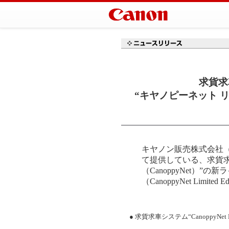
求貨求
“キヤノピーネット リミテ
キヤノン販売株式会社（社長：村
て提供している、求貨
（CanoppyNet）
（CanoppyNet Limi
● 求貨求車システム“CanoppyNet