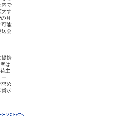
社内で
拡大す
Pの月
が可能
運送会
の提携
業者は
、荷主
、一
が求め
求貨求