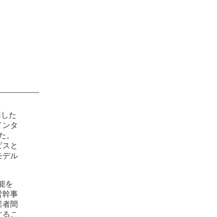
用した
インタ
た。
ビスと
モデル
機能を
営幹事
業者間
するこ