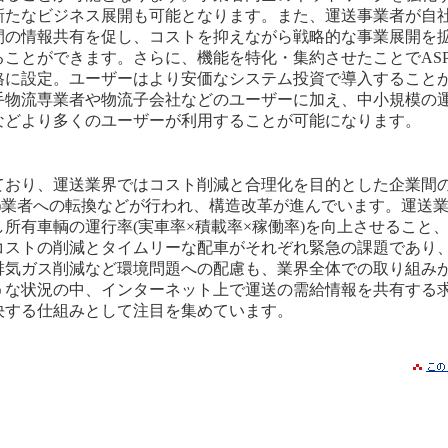
新たなビジネス展開も可能となります。また、運送事業者が自
間の情報共有を促し、コストを抑えながら戦略的な事業展開を
ることができます。さらに、機能を特化・集約させたことでAS
格に設定。ユーザーはより安価なシステム投資で導入すること
手物流専業者や物流子会社などのユーザーに加え、中小規模の
などより多くのユーザーが利用することが可能になります。
ており、運送業界ではコスト削減と合理化を目的とした企業間
 Logistics)業者への転換などが行われ、構造改革が進んでいます。運送
所有車輌の運行率(実車率×積載率×稼働率)を向上させること
コストの削減とタイムリーな配車がそれぞれ緊急の課題であり
排気ガス削減など環境問題への配慮も、業界全体での取り組み
うな状況の中、インターネット上で運送の需給情報を共有する
決する仕組みとして注目を集めています。