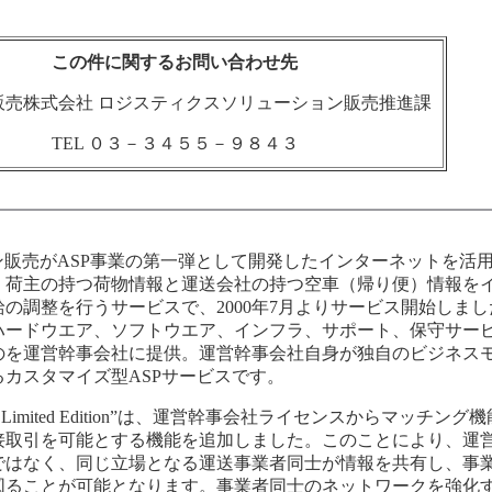
この件に関するお問い合わせ先
販売株式会社 ロジスティクスソリューション販売推進課
TEL ０３－３４５５－９８４３
はキヤノン販売がASP事業の第一弾として開発したインターネットを活
。荷主の持つ荷物情報と運送会社の持つ空車（帰り便）情報を
の調整を行うサービスで、2000年7月よりサービス開始しまし
ハードウエア、ソフトウエア、インフラ、サポート、保守サー
のを運営幹事会社に提供。運営幹事会社自身が独自のビジネス
カスタマイズ型ASPサービスです。
et Limited Edition”は、運営幹事会社ライセンスからマッチング
接取引を可能とする機能を追加しました。このことにより、運
ではなく、同じ立場となる運送事業者同士が情報を共有し、事
図ることが可能となります。事業者同士のネットワークを強化