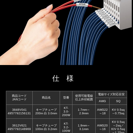
仕様
電線サイズ対応目安
商品コード
使用可能電線
商品名
型番
JANコード
仕上外径範囲
AWG
SQ
KT-
3848V041
キープチューブ
1.7mm～
AWG22
KV 0.5sq
3.0-
4957792156131
200m 白 3.0mm
2.9mm
～18
～0.75sq
200W
KV 0.5sq
KT-
3612V621
キープチューブ
1.9mm～
AWG20
～2sq／
3.2-
4957792148969
100m 白 3.2mm
3.1mm
～16
KIV 0.5sq
100W
～1.25sq