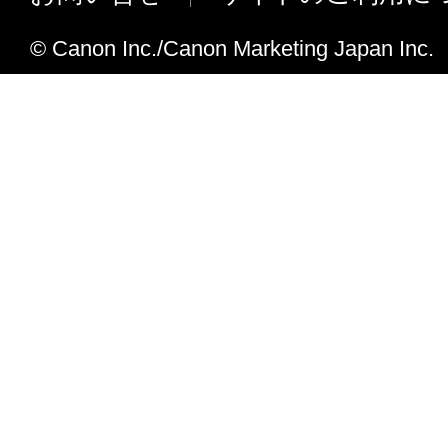
(2) キヤノン、キヤノンのライセンサー、
© Canon Inc./Canon Marketing Japan Inc.
社、キヤノンの関連会社、それらの販売代
店のいずれも、「本ソフトウェア」の使用
から生ずるいかなる損害（逸失利益および
または付随的な損害を含むがこれらに限定
損害を言います。）について、適用法で認
一切の責任を負わないものとします。たと
キヤノンのライセンサー、キヤノンの子会
関連会社、それらの販売代理店または販売
の可能性について知らされていた場合でも
(3) キヤノン、キヤノンのライセンサー、
社、キヤノンの関連会社、それらの販売代
店のいずれも、「本ソフトウェア」、また
ェア」の使用に起因または関連してお客様
に生じたいかなる紛争についても、一切責