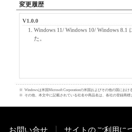
変更履歴
によりキヤノンまたはキヤノンのライセン
す。
V1.0.0
Windows 11/ Windows 10/ Windows 
４．著作権表示
た。
お客様は、「本ソフトウェア」に含まれる
キヤノンのライセンサーの著作権表示を変
しくは削除してはなりません。
５．保証の否認・免責
(1) 「本ソフトウェア」は、『現状のまま
諾されます。キヤノン、キヤノンのライセ
※
Windowsは米国Microsoft Corporationの米国およびその他の国
※
その他、本文中に記載されている社名や商品名は、各社の登録商標
ンの子会社、キヤノンの関連会社、それら
たは販売店のいずれも、「本ソフトウェア
品性および特定の目的への適合性の保証を
保証も、明示たると黙示たるとを問わず一
お問い合せ
サイトのご利用に
します。