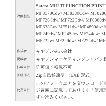
部、複製することができます。
Satera MULTI FUNCTION PRIN
(3) 上記(1)および(2)に定める場合を除き
MF8570Cdw/ MF8380Cdw/ MF828
ヤノンのライセンサーのいかなる知的財産
対象製品
MF726Cdw/ MF722Cdw/ MF6880dw
と黙示たるとを問わず、本契約書によって
MF628Cw/ MF511dw/ MF4890dw/ 
るいは許諾されるものではありません。
MF249dw/ MF245dw/ MF244dw/ M
２．制限
MF232w/ MF229dw/ MF224dw/ MF
(1) お客様は、再使用許諾、譲渡、販売、
キヤノン株式会社
作成者
くは貸与その他の方法により、第三者に「
キヤノンマーケティングジャパン
掲載者
ア」を使用させることはできません。
(2) お客様は、「本ソフトウェア」の全部
許可無く転載不可
転載条件
正、改変、逆コンパイル、逆アセンブル、
Zip自己解凍型 （EXE 形式）
圧縮形式
エンジニアリング等することはできません
このソフトウエアをダウンロード
このような行為をさせてはなりません。
ジ冒頭に記載してあります「使用
使用条件
ずお読みください。
３．帰属
「本ソフトウェア」に係る権原および所有