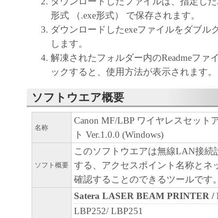
ダウンロードしたファイルは、指定した
通じ接続される複数のコンピューター（以
形式 （.exe形式） で保存されます。
と言います。）において、「本ソフトウェ
ダウンロードしたexeファイルをダブル
契約書においては、「本ソフトウェア」を
します。
の記憶媒体上にインストールすること、ま
解凍されたフォルダー内のReadmeファ
ターにおいて表示すること、アクセスする
ックすると、使用方法が表示されます。
実行することのいずれも含むものとします
非独占的権利をお客様に対して許諾します
ソフトウエア概要
た「指定機器」にネットワークを通じて接
ューター上で、かかるコンピューターの使
Canon MF/LBP ワイヤレスセ
名称
「本ソフトウェア」を使用させることがで
ト Ver.1.0.0 (Windows)
るコンピューターの使用者に本契約書上の
このソフトウエアは無線LAN接続
を遵守させるとともに、その履行に関し全
する、アクセスポイント名称とネ
ソフト概要
を条件とします。
確認することのできるツールです
(2) お客様は、上記(1)に基づいて「本ソ
Satera LASER BEAM PRINTER 
するためのバックアップとして、「本ソフ
LBP252/ LBP251