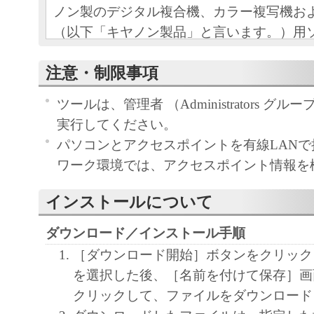
ノン製のデジタル複合機、カラー複写機お
（以下「キヤノン製品」と言います。）用
（本契約書以外の各マニュアル、印刷物等
注意・制限事項
以下「本ソフトウェア」と言います。）を
めの、お客様とキヤノン株式会社（以下キ
ツールは、管理者 （Administrators グ
す。）との間の契約書です。
実行してください。
パソコンとアクセスポイントを有線LAN
お客様は、『同意』を示す下記のボタンを
ワーク環境では、アクセスポイント情報を
点、または「本ソフトウェア」のインスト
をもって、本契約書に同意したことになり
インストールについて
お客様が本契約書に同意できない場合、「
ア」を使用することはできません。
ダウンロード／インストール手順
［ダウンロード開始］ボタンをクリック
１．許諾
を選択した後、［名前を付けて保存］画
(1) キヤノンは、お客様が「キヤノン製品
クリックして、ファイルをダウンロード
のために、「キヤノン製品」に直接または