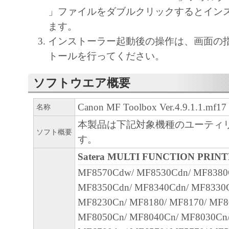
通じ接続される複数のコンピューター（以
」ファイルをダブルクリックするとイン
と言います。）において、「本ソフトウェ
ます。
契約書においては、「本ソフトウェア」を
インストーラー起動後の操作は、画面の
の記憶媒体上にインストールすること、ま
トールを行ってください。
ターにおいて表示すること、アクセスする
実行することのいずれも含むものとします
ソフトウエア概要
非独占的権利をお客様に対して許諾します
Canon MF Toolbox Ver.4.9.1.1.mf17
名称
た「指定機器」にネットワークを通じて接
本製品は下記対象機種のユーティ
ューター上で、かかるコンピューターの使
ソフト概要
す。
「本ソフトウェア」を使用させることがで
るコンピューターの使用者に本契約書上の
Satera MULTI FUNCTION PRIN
を遵守させるとともに、その履行に関し全
MF8570Cdw/ MF8530Cdn/ MF8380
を条件とします。
MF8350Cdn/ MF8340Cdn/ MF8330
(2) お客様は、上記(1)に基づいて「本ソ
MF8230Cn/ MF8180/ MF8170/ MF8
するためのバックアップとして、「本ソフ
MF8050Cn/ MF8040Cn/ MF8030Cn