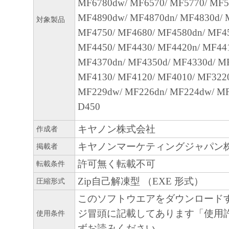
部、複製することができます。
MF6780dw/ MF6570/ MF5770/ MF5
(3) 上記(1)および(2)に定める場合を除き
MF4890dw/ MF4870dn/ MF4830d/ 
対象製品
ヤノンのライセンサーのいかなる知的財産
MF4750/ MF4680/ MF4580dn/ MF4
と黙示たるとを問わず、本契約書によって
MF4450/ MF4430/ MF4420n/ MF44
るいは許諾されるものではありません。
MF4370dn/ MF4350d/ MF4330d/ M
MF4130/ MF4120/ MF4010/ MF3220
２．制限
MF229dw/ MF226dn/ MF224dw/ MF
(1) お客様は、再使用許諾、譲渡、販売、
D450
くは貸与その他の方法により、第三者に「
キヤノン株式会社
ア」を使用させることはできません。
作成者
(2) お客様は、「本ソフトウェア」の全部
キヤノンマーケティングジャパン
掲載者
正、改変、逆コンパイル、逆アセンブル、
許可無く転載不可
転載条件
エンジニアリング等することはできません
Zip自己解凍型 （EXE 形式）
圧縮形式
このような行為をさせてはなりません。
このソフトウエアをダウンロード
ジ冒頭に記載してあります「使用
３．著作権表示
使用条件
ずお読みください。
お客様は、「本ソフトウェア」に含まれる