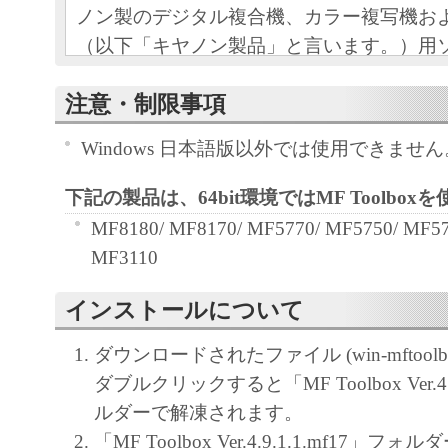
ノン製のデジタル複合機、カラー複写機お
（以下「キヤノン製品」と言います。）用
（本契約書以外の各マニュアル、印刷物等
注意・制限事項
以下「本ソフトウェア」と言います。）を
めの、お客様とキヤノン株式会社（以下キ
Windows 日本語版以外では使用できません
す。）との間の契約書です。
下記の製品は、64bit環境ではMF Toolbo
お客様は、『同意』を示す下記のボタンを
MF8180/ MF8170/ MF5770/ MF5750/ MF57
点、または「本ソフトウェア」のインスト
MF3110
をもって、本契約書に同意したことになり
お客様が本契約書に同意できない場合、「
インストールについて
ア」を使用することはできません。
ダウンロードされたファイル (win-mftoolbox-
１．許諾
ダブルクリックすると「MF Toolbox Ver.4.
(1) キヤノンは、お客様が「キヤノン製品
ルダーで解凍されます。
のために、「キヤノン製品」に直接または
「MF Toolbox Ver.4.9.1.1.mf17」フォルダ