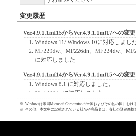
キヤノンのライセンサーの著作権表示を変
変更履歴
しくは削除してはなりません。
４．所有権
Ver.4.9.1.1mf15からVer.4.9.1.1mf17への変
「本ソフトウェア」に係る権原および所有
Windows 11/ Windows 10に対応しまし
によりキヤノンまたはキヤノンのライセン
MF229dw、MF226dn、MF224dw、MF2
す。
に対応しました。
５．輸出
Ver.4.9.1.1mf14からVer.4.9.1.1mf15への変
お客様は、日本国政府または関連する外国
Windows 8.1 に対応しました。
許可等を得ることなしに、「本ソフトウェ
MF6880dwに対応しました。
は一部を、直接または間接に輸出してはな
※
Windowsは米国Microsoft Corporationの米国およびその他の国
Ver.4.9.1.1mf13からVer.4.9.1.1mf14への変
※
その他、本文中に記載されている社名や商品名は、各社の登録商標
６．サポートおよびアップデート
Windows 8 に対応しました。
キヤノン、キヤノンの子会社、関係会社、
MF8570Cdw、MF8530Cdn、MF8280C
理店および販売店、並びにキヤノンのライ
対応しました。