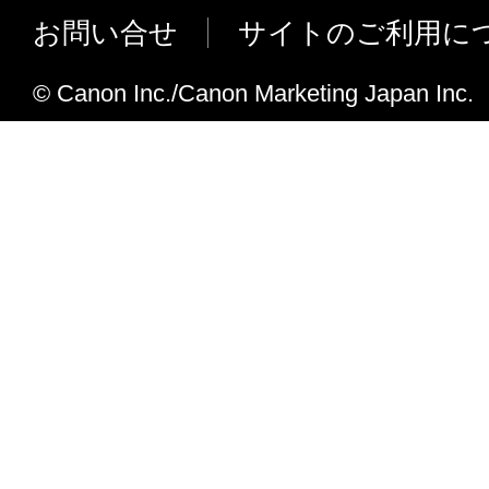
客様による「本ソフトウェア」の使用を支
お問い合せ
サイトのご利用に
Ver.4.9.1.1mf12からVer.4.9.1.1mf13への変
よび「本ソフトウェア」に対してアップデ
正あるいはサポートを行うことについて、
MF4890dw、MF4870dn、MF4830d、M
© Canon Inc./Canon Marketing Japan Inc.
負うものではありません。
MF4750に対応しました。
Windows 2000を非サポートとしました
７．保証の否認・免責
(1) 「本ソフトウェア」は、『現状のまま
Ver.4.9.1.1mf11からVer.4.9.1.1mf12への変
諾されます。キヤノン、キヤノンのライセ
MF8380Cdw、MF8340Cdn、MF8080C
ンの子会社、キヤノンの関連会社、それら
対応しました。
たは販売店のいずれも、「本ソフトウェア
MF6780dwに対応しました。
品性および特定の目的への適合性の保証を
Ver.4.9.1.1mf09からVer.4.9.1.1mf11への変
保証も、明示たると黙示たるとを問わず一
MF4580dn、MF4570dn、MF4550d、M
します。
MF4430、MF4420n、MF4410に対
(2) キヤノン、キヤノンのライセンサー、
社、キヤノンの関連会社、それらの販売代
Ver.4.9.1.1mf07からVer.4.9.1.1mf09への変
店のいずれも、「本ソフトウェア」の使用