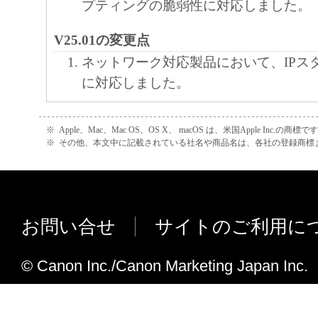
プティングの脆弱性に対応しました。
V25.01の変更点
ネットワーク対応製品において、IPス
に対応しました。
V24.02の変更点
※
Apple、Mac、Mac OS、OS X、 macOS は、米国Apple Inc.の商標で
無線LAN対応製品において、WPA (Wi-Fi P
※
その他、本文中に記載されている社名や商品名は、各社の登録商標
Access)／WPA2 (Wi-Fi Protected Acces
(KRACKs) に対応しました。
V23.06の変更点
お問い合せ
サイトのご利用に
ファクス送信終了後、ファクスの送信
出力される直前に本体の電源をOFF/O
© Canon Inc./Canon Marketing Japan Inc.
クス送信時にまれに送信画像不良が発
修正しました。