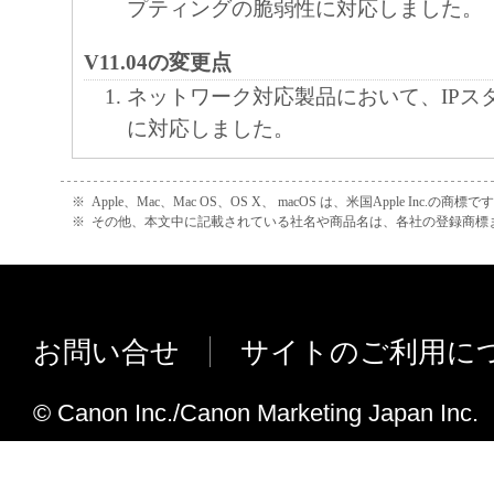
プティングの脆弱性に対応しました。
V11.04の変更点
ネットワーク対応製品において、IPス
に対応しました。
V11.02の変更点
※
Apple、Mac、Mac OS、OS X、 macOS は、米国Apple Inc.の商標で
GCP （Google クラウド プリント） のSNI 
※
その他、本文中に記載されている社名や商品名は、各社の登録商標
Indication) に対応しました。
V11.01の変更点
無線LAN対応製品において、WPA (Wi-Fi P
お問い合せ
サイトのご利用に
Access)／WPA2 (Wi-Fi Protected Acces
(KRACKs) に対応しました。
© Canon Inc./Canon Marketing Japan Inc.
軽微な不具合を修正しました。
V10.03の変更点