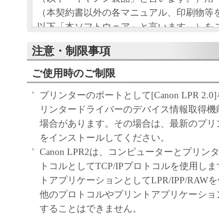
（本契約書以外の各マニュアル、印刷物等
以下「本ソフトウェア」と言います。）を
めの、お客様とキヤノン株 式会社（以下キ
注意・制限事項
す。）との間の契約書です。
ご使用時のご制限
お客様は、『同意』を示す行為、または「
ア」の使用のいずれかをもって、本契約書
プリンターのポートとして[Canon LPR 2
になります。お客様が本契約書に同意でき
リンタードライバーのデバイス情報取得機
ソフトウェア」を使用することはできませ
場合があります。その場合は、最新のプリ
をインストールしてください。
許諾
Canon LPR2は、コンピューターとプリ
キヤノンは、お客様が「キヤノン製
トコルとしてTCP/IPプロトコルを使用し
目的のために、「キヤノン製品」に
トアプリケーションとしてLPR/IPP/RAW
トワークを通じ接続される複数のコ
他のプロトコルやプリントアプリケーショ
下「指定機器」と言います。）にお
することはできません。
トウェア」を使用（本契約書におい