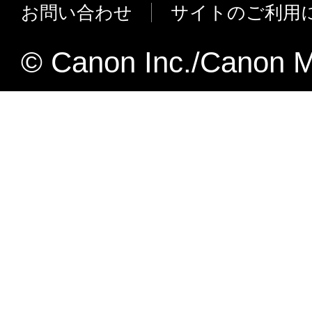
の主な変更点】
お問い合わせ
サイトのご利用
合、速やかに、「本ソフトウェア」
Microsoft Windows NT4.0に対応しまし
物のすべてを廃棄または消去するも
IPPダイジェスト認証に対応しました。
U.S. GOVERNMENT RESTRICTED RIG
© Canon Inc./Canon M
RAW、IPPプラグインの個別インスト
The Software is a "commercial item," as that 
た。
48 C.F.R. 2.101 (Oct 1995), consisting of "
computer software" and "commercial comput
【LPR PortユーティリティV1.31JからCanon 
documentation," as such terms are used in 4
2.00への主な変更点】
(Sept 1995). Consistent with 48 C.F.R.12.2
名称および仕様の変更を行いました。
227.7202-1 through 227.7202-4 (June 1995)
新機種対応を行いました。
Government End Users shall acquire the Sof
Microsoft Windows2000/WindowsXP/Win
those rights set forth herein. Manufacturer i
対応しました。
2,Shimomaruko 3-chome, Ohta-ku, Tokyo 1
本条項中で使用される"the Software
定義される「本ソフトウェア」を意味し
とします。