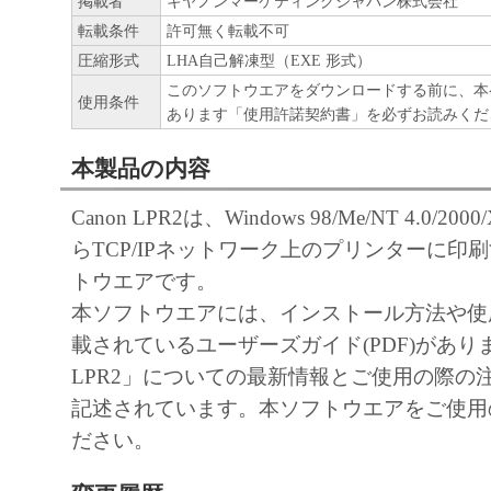
掲載者
キヤノンマーケティングジャパン株式会社
「本ソフトウェア」の使用または使
転載条件
許可無く転載不可
るいかなる損害（逸失利益およびそ
圧縮形式
LHA自己解凍型（EXE 形式）
たは付随的な損害を含むがこれらに
このソフトウエアをダウンロードする前に、本
使用条件
ての損害を言います。）について、
あります「使用許諾契約書」を必ずお読みくだ
れる限り、一切の責任を負わないも
本製品の内容
とえ、キヤノン、キヤノンの子会社
連会社、それらの販売代理店または
Canon LPR2は、Windows 98/Me/NT 4.0/2000/
損害の可能性について知らされてい
らTCP/IPネットワーク上のプリンターに印
です。
トウエアです。
キヤノン、キヤノンの子会社、キヤ
本ソフトウエアには、インストール方法や使
社、それらの販売代理店または販売
載されているユーザーズガイド(PDF)がありま
「本ソフトウェア」、または「本ソ
LPR2」についての最新情報とご使用の際の
使用に起因または関連してお客様と
記述されています。本ソフトウエアをご使用
生じたいかなる紛争についても、一
ださい。
いものとします。