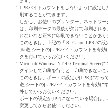
ます。
たはキヤノンのライセンサーのいか
LPRバイトカウントをしないように設定し
も、明示たると黙示たるとを問わず
刷することができます。
ってお客様に譲渡あるいは許諾され
しかし、お使いのプリンター、ネットワー
ません。
は、印刷データの最後が欠けて印刷される
制限
れないなど正常に印刷できないことがあり
お客様は、再使用許諾、譲渡、販売
このときは、上記の「３. Canon LPR2
もしくは貸与その他の方法により、
[転送]シートの[LPRバイトカウントを有効
フトウェア」を使用させることはで
クを付けてからお使いください。
お客様は、「本ソフトウェア」の全
Microsoft Windows NT 4.0 Terminal S
修正、改変、逆コンパイル、逆アセ
グインして印刷を行うと、印刷できないこ
リバースエンジニアリング等するこ
このときは、ポートの設定が[LPR]になっ
ん。また第三者にこのような行為を
送]シートの[LPRバイトカウントを有効に
せん。
外してからお使いください。
帰属
ポートの設定が[IPP]になっている場合は、
「本ソフトウェア」に係る権原および所
変更してからお使いください。
容によりキヤノンまたはキヤノンのライ