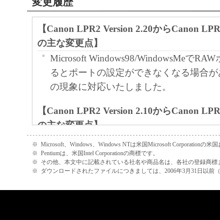
輸出
変更履歴
お客様は、日本国政府または関連する外
な認可等を得ることなしに、「本ソフト
【Canon LPR2 Version 2.20からCanon LPR2
または一部を、直接または間接に輸出し
の主な変更点】
ん。
Microsoft Windows98/WindowsMe
契約期間
るとポートの設定ができなくなる場合が
本契約書は、お客様が、『同意』を
の現象に対応いたしました。
た時点、または「本ソフトウェア」
【Canon LPR2 Version 2.10からCanon LPR2
で発効し、下記(2)または(3)によ
の主な変更点】
有効に存続します。
RAW,LPR接続時に「エラー時リトライ
お客様は、「本ソフトウェア」およ
※
Microsoft、Windows、Windows NTは米国Microsoft Corp
追加しました。
※
Pentiumは、米国Intel Corporationの商標です。
すべてを廃棄および消去することに
※
その他、本文中に記載されている社名や商品名は、各社の登録商標
IPPポート接続時NetSpotJobMonito
を終了させることができます。
※
ダウンロードされたファイルにつきましては、2006年3月31日以
できなくなる場合がありました。この現
お客様が本契約書のいずれかの条項
合、本契約書は直ちに終了します。
【Canon LPR2 Version 2.00からCanon LPR2
お客様は、上記(3)によって本契約