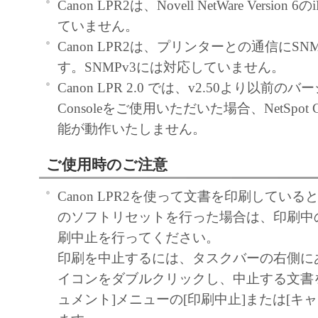
Canon LPR2は、Novell NetWare Version 
トウェア」をコンピュータの記憶媒
ていません。
ールすること、またはコンピュータ
Canon LPR2は、プリンターとの通信にSN
ること、アクセスすること、もしく
す。SNMPv3には対応していません。
のいずれも含むものとします。）す
Canon LPR 2.0 では、v2.50より以前のバー
的権利をお客様に対して許諾します
Consoleをご使用いただいた場合、NetSpot C
た「指定機器」にネットワークを通
能が動作いたしません。
コンピュータ上で、かかるコンピュ
対して「本ソフトウェア」を使用さ
ご使用時のご注意
ますが、かかるコンピュータの使用
Canon LPR2を使って文書を印刷してい
の義務および条件を遵守させるとと
のソフトリセットを行った場合は、印刷中
に関し全責任を負うことを条件とし
刷中止を行ってください。
お客様は、上記(1)に基づいて「本
印刷を中止するには、タスクバーの右側に
使用するためのバックアップとして
イコンをダブルクリックし、中止する文書
ェア」を１部、複製することができ
ュメント]メニューの[印刷中止]または[キ
上記(1)および(2)に定める場合を