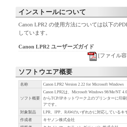
します。
インストールについて
著作権表示
お客様は、「本ソフトウェア」に含まれ
Canon LPR2 の使用方法については以下の
はキヤノンのライセンサーの著作権表示
しています。
しもしくは削除してはなりません。
Canon LPR2 ユーザーズガイド
保証の否認・免責
[ファイル容量 3
「本ソフトウェア」は、『現状のま
用許諾されます。キヤノン、キヤノ
ソフトウエア概要
ヤノンの関連会社、それらの販売代
店のいずれも、「本ソフトウェア」
名称
Canon LPR2 Version 2.22 for Microsoft Windows
性および特定の目的への適合性の保
Canon LPR2は、Microsoft Windows 98/Me/NT 4.0/
なる保証も、明示たると黙示たると
ソフト概要
からTCP/IPネットワーク上のプリンターに印
アです。
ないものとします。
対象製品
LPR、IPP、RAWのいずれかに対応している
キヤノン、キヤノンの子会社、キヤ
作成者
キヤノン株式会社
社、それらの販売代理店または販売