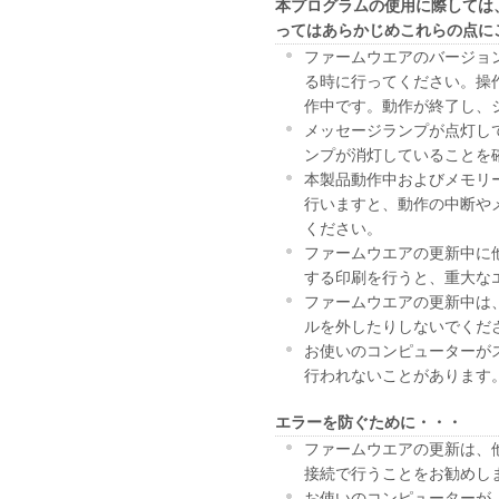
本プログラムの使用に際しては
ってはあらかじめこれらの点に
ファームウエアのバージョ
る時に行ってください。操
作中です。動作が終了し、
メッセージランプが点灯し
ンプが消灯していることを
本製品動作中およびメモリ
行いますと、動作の中断や
ください。
ファームウエアの更新中に
する印刷を行うと、重大な
ファームウエアの更新中は、
ルを外したりしないでくだ
お使いのコンピューターが
行われないことがあります
エラーを防ぐために・・・
ファームウエアの更新は、
接続で行うことをお勧めし
お使いのコンピューターが