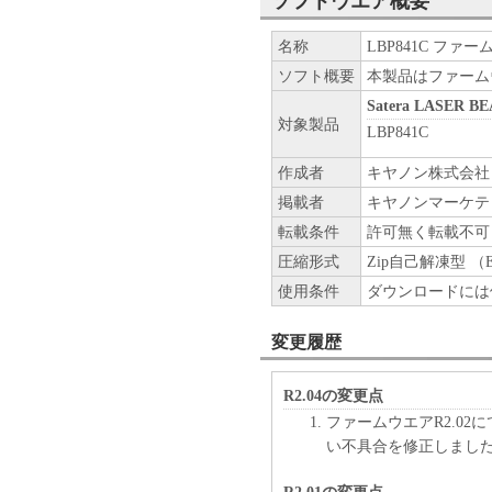
ソフトウエア概要
名称
LBP841C ファームウ
ソフト概要
本製品はファーム
Satera LASER B
対象製品
LBP841C
作成者
キヤノン株式会社
掲載者
キヤノンマーケテ
転載条件
許可無く転載不可
圧縮形式
Zip自己解凍型 （
使用条件
ダウンロードには
変更履歴
R2.04の変更点
ファームウエアR2.0
い不具合を修正しまし
R2.01の変更点