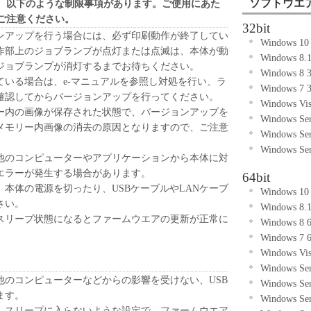
ソフトウエ
、以下のような制限事項があります。ご使用にあた
ご注意ください。
32bit
ンアップを行う場合には、必ず印刷動作が終了してい
Windows 1
作部上のジョブランプが点灯または点滅は、本体が動
Windows 8
ジョブランプが消灯するまでお待ちください。
Windows 8
ている場合は、e-マニュアルを参照し対処を行い、ラ
Windows 7
確認してからバージョンアップを行ってください。
Windows V
ー内の画像が保存された状態で、バージョンアップを
Windows Se
メモリー内画像の消去の原因となりますので、ご注意
Windows Se
Windows Se
他のコンピューターやアプリケーションから本体に対
エラーが発生する場合があります。
64bit
本体の電源を切ったり、USBケーブルやLANケーブ
Windows 1
さい。
Windows 8
スリープ状態になるとファームウエアの更新が正常に
Windows 8
。
Windows 7
Windows V
Windows Se
他のコンピューターなどからの影響を受けない、USB
Windows Se
ます。
Windows Se
、スリープに入らないような設定で、ファームウエア