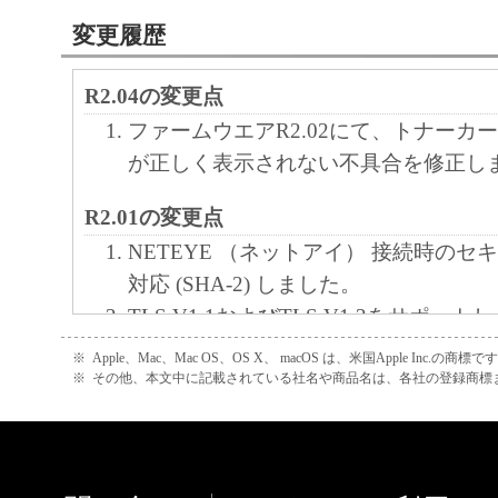
変更履歴
R2.04の変更点
ファームウエアR2.02にて、トナーカ
が正しく表示されない不具合を修正し
R2.01の変更点
NETEYE （ネットアイ） 接続時のセ
対応 (SHA-2) しました。
TLS V1.1およびTLS V1.2をサポー
SSL3.0を非サポートにしました。
※
Apple、Mac、Mac OS、OS X、 macOS は、米国Apple Inc.の商標で
印字文字位置の座標計算がまれに不正
※
その他、本文中に記載されている社名や商品名は、各社の登録商標
が発生する不具合に対応しました。