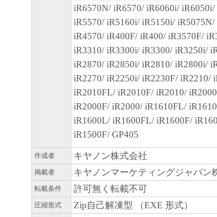
iR6570N/ iR6570/ iR6060i/ iR6050i/
客様による「本ソフトウェア」の使用を支
iR5570/ iR5160i/ iR5150i/ iR5075N/
よび「本ソフトウェア」に対してアップデ
iR4570/ iR400F/ iR400/ iR3570F/ iR
正あるいはサポートを行うことについて、
iR3310/ iR3300i/ iR3300/ iR3250i/ 
負うものではありません。
iR2870/ iR2850i/ iR2810/ iR2800i/ 
７．保証の否認・免責
iR2270/ iR2250i/ iR2230F/ iR2210/ 
(1) 「本ソフトウェア」は、『現状のまま
iR2010FL/ iR2010F/ iR2010/ iR200
諾されます。キヤノン、キヤノンのライセ
iR2000F/ iR2000/ iR1610FL/ iR1610
ンの子会社、キヤノンの関連会社、それら
iR1600L/ iR1600FL/ iR1600F/ iR16
たは販売店のいずれも、「本ソフトウェア
iR1500F/ GP405
品性および特定の目的への適合性の保証を
キヤノン株式会社
作成者
保証も、明示たると黙示たるとを問わず一
キヤノンマーケティングジャパン
します。
掲載者
(2) キヤノン、キヤノンのライセンサー、
許可無く転載不可
転載条件
社、キヤノンの関連会社、それらの販売代
Zip自己解凍型 （EXE 形式）
圧縮形式
店のいずれも、「本ソフトウェア」の使用