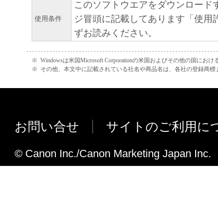
このソフトウエアをダウンロード
から生ずるいかなる損害（逸失利益および
ジ冒頭に記載してあります「使用
使用条件
または付随的な損害を含むがこれらに限定
ずお読みください。
損害を言います。）について、適用法で認
一切の責任を負わないものとします。たと
※
Windowsは米国Microsoft Corporationの米国およびその他の国
キヤノンのライセンサー、キヤノンの子会
※
その他、本文中に記載されている社名や商品名は、各社の登録商標
関連会社、それらの販売代理店または販売
の可能性について知らされていた場合でも
(3) キヤノン、キヤノンのライセンサー、
お問い合せ
サイトのご利用に
社、キヤノンの関連会社、それらの販売代
店のいずれも、「本ソフトウェア」、また
© Canon Inc./Canon Marketing Japan Inc.
ェア」の使用に起因または関連してお客様
に生じたいかなる紛争についても、一切責
のとします。
８．契約期間