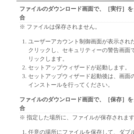
通じ接続される複数のコンピューター（以
ファイルのダウンロード画面で、［実行］を
と言います。）において、「本ソフトウェ
合
契約書においては、「本ソフトウェア」を
※ ファイルは保存されません。
の記憶媒体上にインストールすること、ま
ターにおいて表示すること、アクセスする
ユーザーアカウント制御画面が表示され
実行することのいずれも含むものとします
クリックし、セキュリティーの警告画面
非独占的権利をお客様に対して許諾します
リックします。
た「指定機器」にネットワークを通じて接
セットアップウィザードが起動します。
ューター上で、かかるコンピューターの使
セットアップウィザード起動後は、画面
「本ソフトウェア」を使用させることがで
インストールを行ってください。
るコンピューターの使用者に本契約書上の
ファイルのダウンロード画面で、［保存］を
を遵守させるとともに、その履行に関し全
合
を条件とします。
(2) お客様は、上記(1)に基づいて「本ソ
※ 指定した場所に、ファイルが保存されま
するためのバックアップとして、「本ソフ
任意の場所にファイルを保存して、ダブ