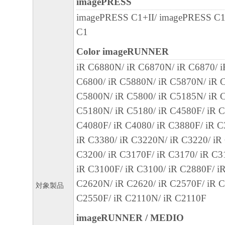
imagePRESS
キヤノンのライセンサーの著作権表示を変
imagePRESS C1+II/ imagePRESS C
しくは削除してはなりません。
C1
Color imageRUNNER
４．所有権
iR C6880N/ iR C6870N/ iR C6870/ 
「本ソフトウェア」に係る権原および所有
C6800/ iR C5880N/ iR C5870N/ iR C
によりキヤノンまたはキヤノンのライセン
C5800N/ iR C5800/ iR C5185N/ iR C
す。
C5180N/ iR C5180/ iR C4580F/ iR C
５．輸出
C4080F/ iR C4080/ iR C3880F/ iR C
お客様は、日本国政府または関連する外国
iR C3380/ iR C3220N/ iR C3220/ iR
許可等を得ることなしに、「本ソフトウェ
C3200/ iR C3170F/ iR C3170/ iR C3
は一部を、直接または間接に輸出してはな
iR C3100F/ iR C3100/ iR C2880F/ i
C2620N/ iR C2620/ iR C2570F/ iR C
対象製品
６．サポートおよびアップデート
C2550F/ iR C2110N/ iR C2110F
キヤノン、キヤノンの子会社、関係会社、
imageRUNNER / MEDIO
理店および販売店、並びにキヤノンのライ