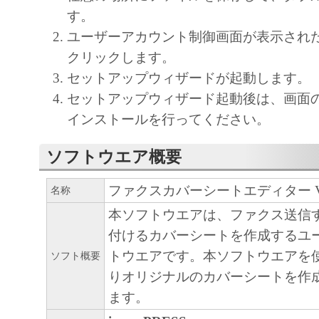
部、複製することができます。
す。
(3) 上記(1)および(2)に定める場合を除き
ユーザーアカウント制御画面が表示され
ヤノンのライセンサーのいかなる知的財産
クリックします。
と黙示たるとを問わず、本契約書によって
セットアップウィザードが起動します。
るいは許諾されるものではありません。
セットアップウィザード起動後は、画面
２．制限
インストールを行ってください。
(1) お客様は、再使用許諾、譲渡、販売、
ソフトウエア概要
くは貸与その他の方法により、第三者に「
ア」を使用させることはできません。
ファクスカバーシートエディター Ver.
名称
(2) お客様は、「本ソフトウェア」の全部
本ソフトウエアは、ファクス送信
正、改変、逆コンパイル、逆アセンブル、
付けるカバーシートを作成するユ
エンジニアリング等することはできません
トウエアです。本ソフトウエアを
ソフト概要
このような行為をさせてはなりません。
りオリジナルのカバーシートを作
ます。
３．著作権表示
お客様は、「本ソフトウェア」に含まれる