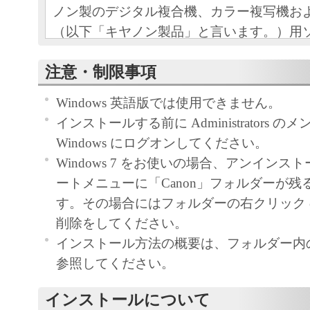
ノン製のデジタル複合機、カラー複写機お
（以下「キヤノン製品」と言います。）用
（本契約書以外の各マニュアル、印刷物等
注意・制限事項
以下「本ソフトウェア」と言います。）を
めの、お客様とキヤノン株式会社（以下キ
Windows 英語版では使用できません。
す。）との間の契約書です。
インストールする前に Administrators 
Windows にログオンしてください。
お客様は、『同意』を示す下記のボタンを
Windows 7 をお使いの場合、アンイン
点、または「本ソフトウェア」のインスト
ートメニューに「Canon」フォルダーが残
をもって、本契約書に同意したことになり
す。その場合にはフォルダーの右クリック
お客様が本契約書に同意できない場合、「
削除をしてください。
ア」を使用することはできません。
インストール方法の概要は、フォルダー内のRea
１．許諾
参照してください。
(1) キヤノンは、お客様が「キヤノン製品
インストールについて
のために、「キヤノン製品」に直接または