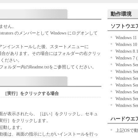
記のボタンをクリックした時点、または「本ソフト
動作環境
ずれかをもって、本契約書に同意したことになりま
ソフトウエ
きません。
ない場合、「本ソフトウェア」を使用することはで
trators のメンバーとして Windows にログオンして
Windows 1
Windows 10
場合、アンインストールした後、スタートメニューに
Windows 8.
る場合があります。その場合にはフォルダーの右クリッ
Windows 7 
「キヤノン製品」を利用する目的のために、「キヤノ
てください。
Windows Se
ワークを通じ接続される複数のコンピューター（以
ルダー内のReadme.txtをご参照してください。
Windows Se
）において、「本ソフトウェア」を使用（本契約書
Windows Se
ア」をコンピューターの記憶媒体上にインストール
Windows Se
ターにおいて表示すること、アクセスすること、も
Windows Se
も含むものとします。）するための非独占的権利を
、［実行］をクリックする場合
Windows Se
お客様は、また「指定機器」にネットワークを通じ
Windows Se
上で、かかるコンピューターの使用者に対して「本
ことができますが、かかるコンピューターの使用者
面が表示されたら、［はい］をクリックし、セキュ
ハードウエ
件を遵守させるとともに、その履行に関し全責任を
実行］をクリックします。
起動します。
上記OSで
基づいて「本ソフトウェア」を使用するためのバックア
動後は、画面の指示にしたがいインストールを行っ