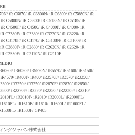
関連する外国政府より必要な許可等を得ることなし
NER
部または一部を、直接または間接に輸出してはなり
70N/ iR C6870/ iR C6800N/ iR C6800/ iR C5880N/ iR
 iR C5800N/ iR C5800/ iR C5185N/ iR C5185/ iR
 iR C4580F/ iR C4580/ iR C4080F/ iR C4080/ iR
ート
 iR C3380F/ iR C3380/ iR C3220N/ iR C3220/ iR
、関係会社、それらの販売代理店および販売店、並
 iR C3170F/ iR C3170/ iR C3100N/ iR C3100i/ iR
は、お客様による「本ソフトウェア」の使用を支援
 iR C2880F/ iR C2880/ iR C2620N/ iR C2620/ iR
ウェア」に対してアップデート、バグの修正あるい
 iR C2550F/ iR C2110N/ iR C2110F
て、いかなる責任も負うものではありません。
 MEDIO
R6060i/ iR6050i/ iR5570N/ iR5570/ iR5160i/ iR5150i/
、『現状のまま』の状態で使用許諾されます。キヤノ
iR4570/ iR400F/ iR400/ iR3570F/ iR3570/ iR3350i/
、キヤノンの子会社、キヤノンの関連会社、それら
R3300/ iR3250i/ iR3250/ iR2870F/ iR2870/ iR2850i/
いずれも、「本ソフトウェア」に関して、商品性お
R2800/ iR2270F/ iR2270/ iR2250i/ iR2230F/ iR2210/
保証を含め、いかなる保証も、明示たると黙示たる
iR2010FL/ iR2010F/ iR2010/ iR2000L/ iR2000FL/
します。
iR1610FL/ iR1610F/ iR1610/ iR1600L/ iR1600FL/
ライセンサー、キヤノンの子会社、キヤノンの関連会
iR1500FL/ iR1500F/ GP405
は販売店のいずれも、「本ソフトウェア」の使用ま
なる損害（逸失利益およびその他の派生的または付
限定されない全ての損害を言います。）について、
ィングジャパン株式会社
切の責任を負わないものとします。たとえ、キヤノ