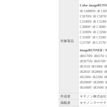
お客様は、日本国政府または
Color imageRUN
に、「本ソフトウェア」の全
iR C6880N/ iR C68
ません。
C5870N/ iR C5870/
C5180N/ iR C5180/
６．サポートおよびアップデ
C3880F/ iR C3880/
キヤノン、キヤノンの子会社
C3200N/ iR C3200/
びにキヤノンのライセンサー
C3100F/ iR C3100/
すること、および「本ソフト
対象製品
C2570F/ iR C2570/
はサポートを行うことについ
imageRUNNER /
７．保証の否認・免責
iR6570N/ iR6570/ i
(1) 「本ソフトウェア」は
iR5075N/ iR4570F/ 
ン、キヤノンのライセンサー
iR3310/ iR3300i/ i
の販売代理店または販売店の
iR2810/ iR2800i/ i
よび特定の目的への適合性の
iR2200i/ iR2200/ 
とを問わず一切しないものと
iR2000F/ iR2000/ 
(2) キヤノン、キヤノンの
iR1600F/ iR1600/ 
社、それらの販売代理店また
たは使用不能から生ずるいか
作成者
キヤノン株式会社
随的な損害を含むがこれらに
掲載者
キヤノンマーケテ
適用法で認められる限り、一