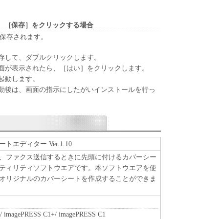
ア」を１部、複製することができます。
に定める場合を除き、キヤノンまたはキヤノンのライセンサ
明示たると黙示たるとを問わず、本契約書によって
、［保存］をクリックする場合
れるものではありません。
が保存されます。
存して、ダブルクリックします。
、譲渡、販売、頒布、リースもしくは貸与その他の方
面が表示されたら、［はい］をクリックします。
トウェア」を使用させることはできません。
起動します。
ウェア」の全部または一部を修正、改変、逆コンパイ
動後は、画面の指示にしたがいインストールを行っ
バースエンジニアリング等することはできません。
をさせてはなりません。
」に含まれるキヤノンまたはキヤノンのライセンサ
エディター Ver.1.10
去しもしくは削除してはなりません。
、ファクス送信するときに先頭に付けるカバーシー
ティリティソフトウエアです。本ソフトウエアを使
オリジナルのカバーシートを作成することができま
原および所有権は、その内容によりキヤノンまたは
属します。
/ imagePRESS C1+/ imagePRESS C1