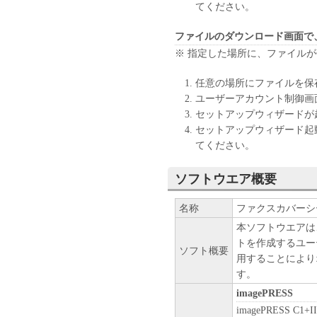
ップとして、「本ソフトウェ
てください。
(3) 上記(1)および(2)
ーのいかなる知的財産権も、
ファイルのダウンロード画面で
お客様に譲渡あるいは許諾さ
※ 指定した場所に、ファイル
２．制限
任意の場所にファイルを保
(1) お客様は、再使用許諾
ユーザーアカウント制御画
法により、第三者に「本ソフ
セットアップウィザードが
(2) お客様は、「本ソフト
セットアップウィザード起
ル、逆アセンブル、その他リ
てください。
また第三者にこのような行為
ソフトウエア概要
３．著作権表示
お客様は、「本ソフトウェア
名称
ファクスカバーシート
ーの著作権表示を変更し、除
本ソフトウエアは
トを作成するユー
４．所有権
ソフト概要
用することにより
「本ソフトウェア」に係る権
す。
キヤノンのライセンサーに帰
imagePRESS
５．輸出
imagePRESS C1+II