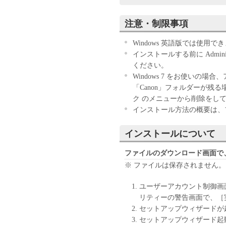
お客様は、『同意』を示す下
注意・制限事項
ウェア」のインストールのい
す。
Windows 英語版では使用で
お客様が本契約書に同意でき
インストールする前に Adminis
きません。
ください。
Windows 7 をお使いの
１．許諾
「Canon」フォルダーが残
(1) キヤノンは、お客様が
ク のメニューから削除をし
ン製品」に直接またはネット
インストール方法の概要は、フォ
下「指定機器」と言います。
においては、「本ソフトウェ
インストールについて
すること、またはコンピュー
しくは実行することのいずれ
ファイルのダウンロード画面で
お客様に対して許諾します。
※ ファイルは保存されません。
て接続されたコンピューター
ソフトウェア」を使用させる
ユーザーアカウント制御画
に本契約書上の義務および条
リティーの警告画面で、［
負うことを条件とします。
セットアップウィザードが
(2) お客様は、上記(1)に
セットアップウィザード起