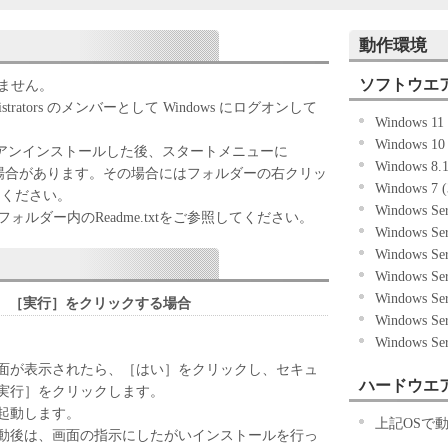
記のボタンをクリックした時点、または「本ソフト
動作環境
ずれかをもって、本契約書に同意したことになりま
ソフトウエ
きません。
ない場合、「本ソフトウェア」を使用することはで
trators のメンバーとして Windows にログオンして
Windows 1
Windows 10
場合、アンインストールした後、スタートメニューに
Windows 8.
る場合があります。その場合にはフォルダーの右クリッ
Windows 7 
「キヤノン製品」を利用する目的のために、「キヤノ
てください。
Windows Se
ワークを通じ接続される複数のコンピューター（以
ルダー内のReadme.txtをご参照してください。
Windows Se
）において、「本ソフトウェア」を使用（本契約書
Windows Se
ア」をコンピューターの記憶媒体上にインストール
Windows Se
ターにおいて表示すること、アクセスすること、も
Windows Se
も含むものとします。）するための非独占的権利を
、［実行］をクリックする場合
Windows Se
お客様は、また「指定機器」にネットワークを通じ
Windows Se
上で、かかるコンピューターの使用者に対して「本
ことができますが、かかるコンピューターの使用者
面が表示されたら、［はい］をクリックし、セキュ
ハードウエ
件を遵守させるとともに、その履行に関し全責任を
実行］をクリックします。
起動します。
上記OSで
基づいて「本ソフトウェア」を使用するためのバックア
動後は、画面の指示にしたがいインストールを行っ