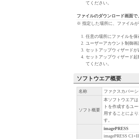
ップとして、「本ソフトウェ
てください。
(3) 上記(1)および(2)
ーのいかなる知的財産権も、
ファイルのダウンロード画面で
お客様に譲渡あるいは許諾さ
※ 指定した場所に、ファイル
２．制限
任意の場所にファイルを保
(1) お客様は、再使用許諾
ユーザーアカウント制御画
法により、第三者に「本ソフ
セットアップウィザードが
(2) お客様は、「本ソフト
セットアップウィザード起
ル、逆アセンブル、その他リ
てください。
また第三者にこのような行為
ソフトウエア概要
３．著作権表示
お客様は、「本ソフトウェア
名称
ファクスカバーシート
ーの著作権表示を変更し、除
本ソフトウエアは
トを作成するユー
４．所有権
ソフト概要
用することにより
「本ソフトウェア」に係る権
す。
キヤノンのライセンサーに帰
imagePRESS
５．輸出
imagePRESS C1+II