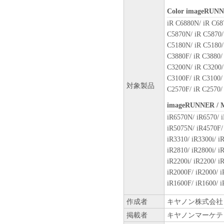
お客様は、日本国政府または
Color imageRUN
に、「本ソフトウェア」の全
iR C6880N/ iR C68
ません。
C5870N/ iR C5870/
C5180N/ iR C5180/
６．サポートおよびアップデ
C3880F/ iR C3880/
キヤノン、キヤノンの子会社
C3200N/ iR C3200/
びにキヤノンのライセンサー
C3100F/ iR C3100/
すること、および「本ソフト
対象製品
C2570F/ iR C2570/
はサポートを行うことについ
imageRUNNER /
７．保証の否認・免責
iR6570N/ iR6570/ i
(1) 「本ソフトウェア」は
iR5075N/ iR4570F/ 
ン、キヤノンのライセンサー
iR3310/ iR3300i/ i
の販売代理店または販売店の
iR2810/ iR2800i/ i
よび特定の目的への適合性の
iR2200i/ iR2200/ 
とを問わず一切しないものと
iR2000F/ iR2000/ 
(2) キヤノン、キヤノンの
iR1600F/ iR1600/ 
社、それらの販売代理店また
たは使用不能から生ずるいか
作成者
キヤノン株式会社
随的な損害を含むがこれらに
掲載者
キヤノンマーケテ
適用法で認められる限り、一