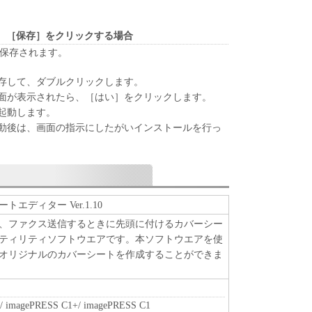
ア」を１部、複製することができます。
に定める場合を除き、キヤノンまたはキヤノンのライセンサ
明示たると黙示たるとを問わず、本契約書によって
、［保存］をクリックする場合
れるものではありません。
が保存されます。
存して、ダブルクリックします。
、譲渡、販売、頒布、リースもしくは貸与その他の方
面が表示されたら、［はい］をクリックします。
トウェア」を使用させることはできません。
起動します。
ウェア」の全部または一部を修正、改変、逆コンパイ
動後は、画面の指示にしたがいインストールを行っ
バースエンジニアリング等することはできません。
をさせてはなりません。
」に含まれるキヤノンまたはキヤノンのライセンサ
エディター Ver.1.10
去しもしくは削除してはなりません。
、ファクス送信するときに先頭に付けるカバーシー
ティリティソフトウエアです。本ソフトウエアを使
オリジナルのカバーシートを作成することができま
原および所有権は、その内容によりキヤノンまたは
属します。
/ imagePRESS C1+/ imagePRESS C1