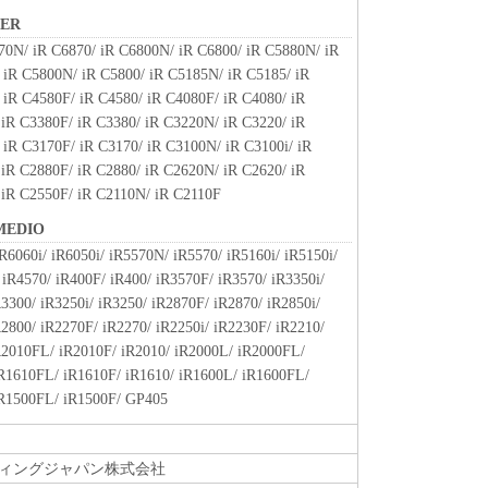
関連する外国政府より必要な許可等を得ることなし
NER
部または一部を、直接または間接に輸出してはなり
70N/ iR C6870/ iR C6800N/ iR C6800/ iR C5880N/ iR
 iR C5800N/ iR C5800/ iR C5185N/ iR C5185/ iR
 iR C4580F/ iR C4580/ iR C4080F/ iR C4080/ iR
ート
 iR C3380F/ iR C3380/ iR C3220N/ iR C3220/ iR
、関係会社、それらの販売代理店および販売店、並
 iR C3170F/ iR C3170/ iR C3100N/ iR C3100i/ iR
は、お客様による「本ソフトウェア」の使用を支援
 iR C2880F/ iR C2880/ iR C2620N/ iR C2620/ iR
ウェア」に対してアップデート、バグの修正あるい
 iR C2550F/ iR C2110N/ iR C2110F
て、いかなる責任も負うものではありません。
 MEDIO
R6060i/ iR6050i/ iR5570N/ iR5570/ iR5160i/ iR5150i/
、『現状のまま』の状態で使用許諾されます。キヤノ
iR4570/ iR400F/ iR400/ iR3570F/ iR3570/ iR3350i/
、キヤノンの子会社、キヤノンの関連会社、それら
R3300/ iR3250i/ iR3250/ iR2870F/ iR2870/ iR2850i/
いずれも、「本ソフトウェア」に関して、商品性お
R2800/ iR2270F/ iR2270/ iR2250i/ iR2230F/ iR2210/
保証を含め、いかなる保証も、明示たると黙示たる
iR2010FL/ iR2010F/ iR2010/ iR2000L/ iR2000FL/
します。
iR1610FL/ iR1610F/ iR1610/ iR1600L/ iR1600FL/
ライセンサー、キヤノンの子会社、キヤノンの関連会
iR1500FL/ iR1500F/ GP405
は販売店のいずれも、「本ソフトウェア」の使用ま
なる損害（逸失利益およびその他の派生的または付
限定されない全ての損害を言います。）について、
ィングジャパン株式会社
切の責任を負わないものとします。たとえ、キヤノ