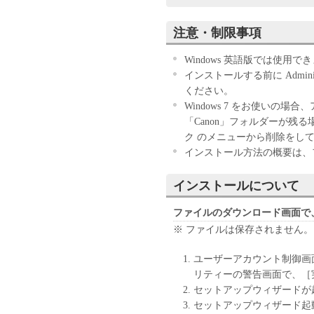
お客様は、『同意』を示す下
注意・制限事項
ウェア」のインストールのい
す。
Windows 英語版では使用で
お客様が本契約書に同意でき
インストールする前に Adminis
きません。
ください。
Windows 7 をお使いの
１．許諾
「Canon」フォルダーが残
(1) キヤノンは、お客様が
ク のメニューから削除をし
ン製品」に直接またはネット
インストール方法の概要は、フォ
下「指定機器」と言います。
においては、「本ソフトウェ
インストールについて
すること、またはコンピュー
しくは実行することのいずれ
ファイルのダウンロード画面で
お客様に対して許諾します。
※ ファイルは保存されません。
て接続されたコンピューター
ソフトウェア」を使用させる
ユーザーアカウント制御画
に本契約書上の義務および条
リティーの警告画面で、［
負うことを条件とします。
セットアップウィザードが
(2) お客様は、上記(1)に
セットアップウィザード起