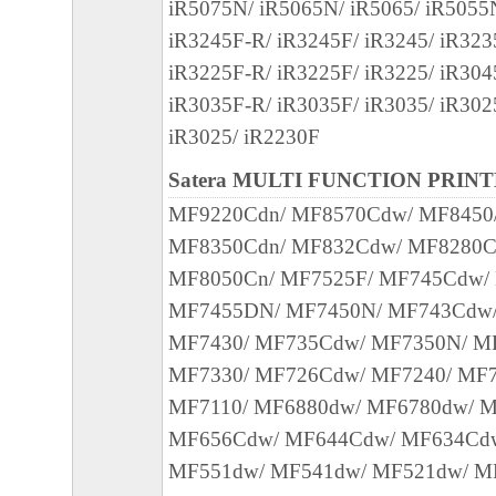
iR5075N/ iR5065N/ iR5065/ iR5055
iR3245F-R/ iR3245F/ iR3245/ iR323
iR3225F-R/ iR3225F/ iR3225/ iR304
iR3035F-R/ iR3035F/ iR3035/ iR302
iR3025/ iR2230F
Satera MULTI FUNCTION PRIN
MF9220Cdn/ MF8570Cdw/ MF8450
MF8350Cdn/ MF832Cdw/ MF8280C
MF8050Cn/ MF7525F/ MF745Cdw/
MF7455DN/ MF7450N/ MF743Cdw/
MF7430/ MF735Cdw/ MF7350N/ M
MF7330/ MF726Cdw/ MF7240/ MF7
MF7110/ MF6880dw/ MF6780dw/ M
MF656Cdw/ MF644Cdw/ MF634Cd
MF551dw/ MF541dw/ MF521dw/ M