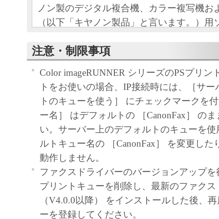
ノン製のデジタル複合機、カラー複写機お
（以下「キヤノン製品」と言います。）用
（本契約書以外の各マニュアル、印刷物等
注意・制限事項
以下「本ソフトウェア」と言います。）を
めの、お客様とキヤノン株式会社（以下キ
Color imageRUNNER シリーズのPSプ
す。）との間の契約書です。
トをお使いの場合、IP接続時には、［サー
トのキューを使う］ にチェックマークを
お客様は、『同意』を示す下記のボタンを
ー名］ はデフォルトの ［CanonFax］ 
点、または「本ソフトウェア」のインスト
い。サーバー上のデフォルトのキューを使
をもって、本契約書に同意したことになり
ルトキュー名の ［CanonFax］ を変更し
お客様が本契約書に同意できない場合、「
動作しません。
ア」を使用することはできません。
ファクスドライバーのバージョンアップを
１．許諾
プリントキューを削除し、最新のファクス
(1) キヤノンは、お客様が「キヤノン製品
（V4.0.0以降） をインストールした後、
のために、「キヤノン製品」に直接または
ーを登録してください。