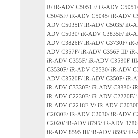
契約書は直ちに終了します。
R/ iR-ADV C5051F/ iR-ADV C5051
(4) お客様は、上記(3)によって本契約書
C5045F/ iR-ADV C5045/ iR-ADV C5
やかに、「本ソフトウェア」およびその複
ADV C5035F/ iR-ADV C5035/ iR-A
廃棄または消去するものとします。
ADV C5030/ iR-ADV C3835F/ iR-A
ADV C3826F/ iR-ADV C3730F/ iR-
８．U.S. GOVERNMENT RESTRICTED RIG
ADV C357F/ iR-ADV C356F III/ iR-
The Software is a "commercial item," as that term
iR-ADV C355F/ iR-ADV C3530F III
C.F.R. 2.101 (Oct 1995), consisting of "commer
C3530F/ iR-ADV C3530/ iR-ADV C35
software" and "commercial computer software d
ADV C3520F/ iR-ADV C350F/ iR-
such terms are used in 48 C.F.R. 12.212 (Sept 1
iR-ADV C3330F/ iR-ADV C3330/ i
with 48 C.F.R. 12.212 and 48 C.F.R. 227.7202
iR-ADV C2230F/ iR-ADV C2220F/ 
227.7202-4 (June 1995), all U.S. Government E
iR-ADV C2218F-V/ iR-ADV C2030
acquire the Software with only those rights set fo
C2030F/ iR-ADV C2030/ iR-ADV C
Manufacturer is Canon Inc./30-2, Shimomaruko
C2020/ iR-ADV 8795/ iR-ADV 8786
ku, Tokyo 146-8501, Japan.
iR-ADV 8595 III/ iR-ADV 8595/ iR-A
本条項中で使用される"the Software"と