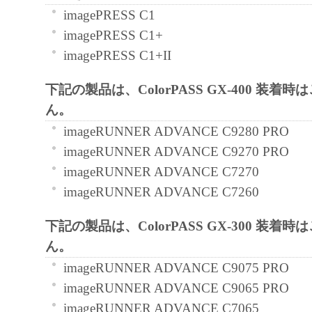
部、複製することができます。
imagePRESS C1
(3) 上記(1)および(2)に定める場合を除き
imagePRESS C1+
ヤノンのライセンサーのいかなる知的財産
imagePRESS C1+II
と黙示たるとを問わず、本契約書によって
るいは許諾されるものではありません。
下記の製品は、ColorPASS GX-400 装着
ん。
２．制限
imageRUNNER ADVANCE C9280 PRO
(1) お客様は、再使用許諾、譲渡、販売、
imageRUNNER ADVANCE C9270 PRO
くは貸与その他の方法により、第三者に「
imageRUNNER ADVANCE C7270
ア」を使用させることはできません。
imageRUNNER ADVANCE C7260
(2) お客様は、「本ソフトウェア」の全部
正、改変、逆コンパイル、逆アセンブル、
下記の製品は、ColorPASS GX-300 装着
エンジニアリング等することはできません
ん。
このような行為をさせてはなりません。
imageRUNNER ADVANCE C9075 PRO
imageRUNNER ADVANCE C9065 PRO
３．帰属
imageRUNNER ADVANCE C7065
「本ソフトウェア」に係る権原および所有