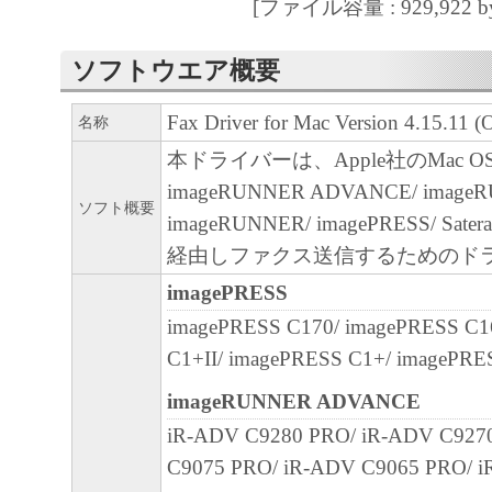
[ファイル容量 : 929,922 by
(2) キヤノン、キヤノンのライセンサー、
社、キヤノンの関連会社、それらの販売代
ソフトウエア概要
店のいずれも、「本ソフトウェア」の使用
Fax Driver for Mac Version 4.15.11 (
から生ずるいかなる損害（逸失利益および
名称
または付随的な損害を含むがこれらに限定
本ドライバーは、Apple社のMac 
損害を言います。）について、適用法で認
imageRUNNER ADVANCE/ imageR
ソフト概要
一切の責任を負わないものとします。たと
imageRUNNER/ imagePRESS/ Sa
キヤノンのライセンサー、キヤノンの子会
経由しファクス送信するためのド
関連会社、それらの販売代理店または販売
imagePRESS
の可能性について知らされていた場合でも
imagePRESS C170/ imagePRESS C1
(3) キヤノン、キヤノンのライセンサー、
C1+II/ imagePRESS C1+/ imagePRE
社、キヤノンの関連会社、それらの販売代
imageRUNNER ADVANCE
店のいずれも、「本ソフトウェア」、また
iR-ADV C9280 PRO/ iR-ADV C927
ェア」の使用に起因または関連してお客様
C9075 PRO/ iR-ADV C9065 PRO/ i
に生じたいかなる紛争についても、一切責