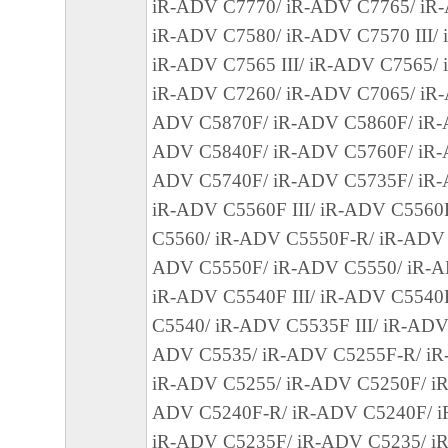
iR-ADV C7770/ iR-ADV C7765/ iR-
のとします。
iR-ADV C7580/ iR-ADV C7570 III/
６．輸出
iR-ADV C7565 III/ iR-ADV C7565/
お客様は、日本国政府または関連する外国
iR-ADV C7260/ iR-ADV C7065/ iR-
認可等を得ることなしに、「本ソフトウェ
ADV C5870F/ iR-ADV C5860F/ iR-
は一部を、直接または間接に輸出してはな
ADV C5840F/ iR-ADV C5760F/ iR-
ADV C5740F/ iR-ADV C5735F/ iR
７．契約期間
iR-ADV C5560F III/ iR-ADV C5560
(1) 本契約書は、お客様が、『同意』を示
C5560/ iR-ADV C5550F-R/ iR-ADV C
クリックした時点、または「本ソフトウェ
ADV C5550F/ iR-ADV C5550/ iR-A
ールした時点で発効し、下記(2)または(3)
iR-ADV C5540F III/ iR-ADV C5540
まで有効に存続します。
C5540/ iR-ADV C5535F III/ iR-ADV
(2) お客様は、「本ソフトウェア」および
ADV C5535/ iR-ADV C5255F-R/ iR
てを廃棄および消去することにより、本契
iR-ADV C5255/ iR-ADV C5250F/ iR
ることができます。
ADV C5240F-R/ iR-ADV C5240F/ i
(3) お客様が本契約書のいずれかの条項に
iR-ADV C5235F/ iR-ADV C5235/ i