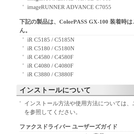
imageRUNNER ADVANCE C7055
によりキヤノンまたはキヤノンのライセン
す。
下記の製品は、ColorPASS GX-100 装着
ん。
４．著作権表示
iR C5185 / C5185N
お客様は、「本ソフトウェア」に含まれる
iR C5180 / C5180N
キヤノンのライセンサーの著作権表示を変
iR C4580 / C4580F
しくは削除してはなりません。
iR C4080 / C4080F
５．保証の否認・免責
iR C3880 / C3880F
(1) 「本ソフトウェア」は、『現状のまま
インストールについて
諾されます。キヤノン、キヤノンのライセ
ンの子会社、キヤノンの関連会社、それら
インストール方法や使用方法については、
たは販売店のいずれも、「本ソフトウェア
を参照してください。
品性および特定の目的への適合性の保証を
保証も、明示たると黙示たるとを問わず一
ファクスドライバー ユーザーズガイド
します。