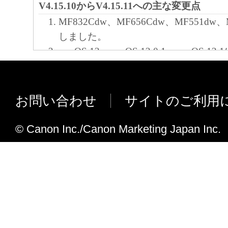
V4.15.10からV4.15.11への主な変更点
MF832Cdw、MF656Cdw、MF551dw
しました。
macOS 12、macOS 12.0.1、macOS 
た。
macOS 11.6、macOS 11.6.1に対応し
お問い合わせ
サイトのご利用
V4.15.9からV4.15.10への主な変更点
iR-ADV C3800シリーズ、iR-ADV C
© Canon Inc./Canon Marketing Japan Inc.
応しました。
iR-ADV 6800シリーズに対応しました
iR C3222Fに対応しました。
サポート外OSに対するインストール動
た。
macOS 11.5、macOS 11.5.1、macOS
た。