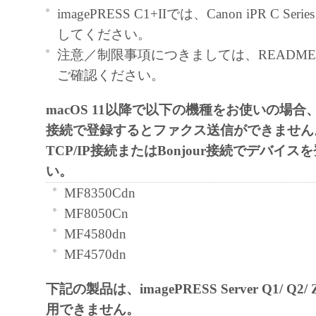
通じ接続される複数のコンピューター（以
imagePRESS C1+IIでは、Canon iPR C Se
と言います。）において、「本ソフトウェ
してください。
契約書においては、「本ソフトウェア」を
注意／制限事項につきましては、README-JP
の記憶媒体上にインストールすること、ま
ご確認ください。
ターにおいて表示すること、アクセスする
macOS 11以降で以下の機種をお使いの場合
実行することのいずれも含むものとします
接続で登録するとファクス送信ができません
非独占的権利をお客様に対して許諾します
TCP/IP接続またはBonjour接続でデバイ
た「指定機器」にネットワークを通じて接
い。
ューター上で、かかるコンピューターの使
MF8350Cdn
「本ソフトウェア」を使用させることがで
MF8050Cn
るコンピューターの使用者に本契約書上の
MF4580dn
を遵守させるとともに、その履行に関し全
MF4570dn
を条件とします。
(2) お客様は、上記(1)に基づいて「本ソ
下記の製品は、imagePRESS Server Q1/ Q2
するためのバックアップとして、「本ソフ
用できません。