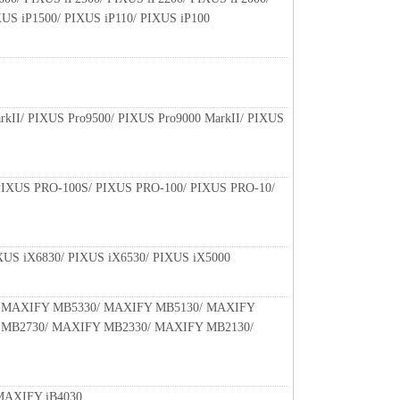
XUS iP1500/ PIXUS iP110/ PIXUS iP100
rkII/ PIXUS Pro9500/ PIXUS Pro9000 MarkII/ PIXUS
PIXUS PRO-100S/ PIXUS PRO-100/ PIXUS PRO-10/
XUS iX6830/ PIXUS iX6530/ PIXUS iX5000
 MAXIFY MB5330/ MAXIFY MB5130/ MAXIFY
 MB2730/ MAXIFY MB2330/ MAXIFY MB2130/
MAXIFY iB4030