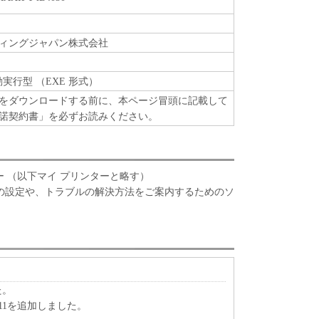
ィングジャパン株式会社
動実行型 （EXE 形式）
をダウンロードする前に、本ページ冒頭に記載して
諾契約書」を必ずお読みください。
 プリンター （以下マイ プリンターと略す）
の設定や、トラブルの解決方法をご案内するためのソ
た。
s 11を追加しました。