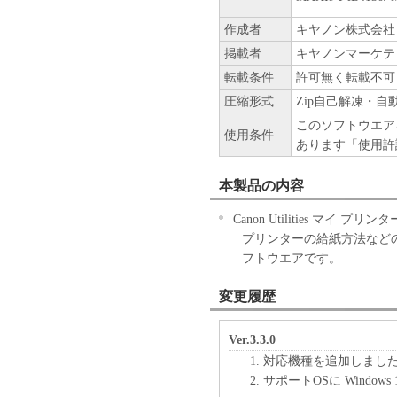
作成者
キヤノン株式会社
掲載者
キヤノンマーケテ
転載条件
許可無く転載不可
圧縮形式
Zip自己解凍・自
このソフトウエア
使用条件
あります「使用許
本製品の内容
Canon Utilities マイ
プリンターの給紙方法など
フトウエアです。
変更履歴
Ver.3.3.0
対応機種を追加しまし
サポートOSに Window