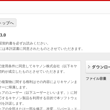
トップへ
.0
諾契約書を必ずお読みください。
には本許諾書に同意されたものとさせていただきます。
記使用条件に同意してキヤノン株式会社（以下キヤ
契約が成立したものとさせていただきます。
ファイル容量
の複製物に関する権利はその内容によりキヤノンま
サーに帰属します。
ェアのユーザー（以下ユーザーといいます。）に対
応するキヤノン製品を利用する目的で本ソフトウェ
利を許諾します。
ェアの全部または一部を修正、改変、リバース・エ