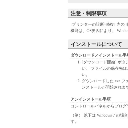
ンジニアリング、逆コン
ん。
注意・制限事項
キヤノン、キヤノンマー
センサーは、本ソフトウ
[プリンターの診断･修復] 内の
と、もしくは有用である
機能は、OS要因により、 Windows
の他本ソフトウェアに関
キヤノン、キヤノンマー
インストールについて
センサーは、本ソフトウ
は間接的な損失、損害等
ダウンロード／インストール手
いません。
[ダウンロード開始] ボ
ユーザーは、日本国政府
い。 ファイルの保存先
しに、本ソフトウェアの
い。
りません。
ダウンロードした exe
ンストールが開始されま
アンインストール手順
コントロールパネルからプログ
（例） 以下は Windows 7
す。