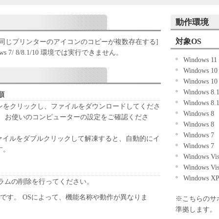
パイルまたは逆アセンブル等することはできませ
動作環境
ケティングジャパン株式会社およびキヤノンのライ
ェアがユーザーの特定の目的のために適当であるこ
対象OS
 [同じプリンターのアイコンのコピーが複数存在する]
こと、または本ソフトウェアに瑕疵がないこと、そ
 7/ 8/8.1/10 環境では実行できません。
Windows 11
していかなる保証もいたしません。
Windows 1
ケティングジャパン株式会社およびキヤノンのライ
Windows 1
ェアの使用に付随または関連して生ずる直接的また
Windows 8
について、いかなる場合においても一切の責任を負
順
Windows 8
タンをクリックし、ファイルをダウンロードしてくださ
Windows 8
または該当国の政府より必要な許可等を得ることな
は、お使いのコンピューターの設定をご確認くださ
Windows 8
全部または一部を、直接または間接に輸出してはな
Windows 7
 ファイルをダブルクリックして解凍すると、自動的にイ
Windows 7
す。
Windows Vi
Windows Vi
Windows X
ラムの削除を行ってください。
 の場合です。 OSによって、機能名称や動作が異なりま
※こちらのサ
準拠します。