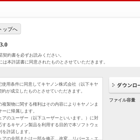
トップへ
.0
諾契約書を必ずお読みください。
には本許諾書に同意されたものとさせていただきます。
記使用条件に同意してキヤノン株式会社（以下キヤ
契約が成立したものとさせていただきます。
ファイル容量
の複製物に関する権利はその内容によりキヤノンま
サーに帰属します。
ェアのユーザー（以下ユーザーといいます。）に対
応するキヤノン製品を利用する目的で本ソフトウェ
利を許諾します。
ェアの全部または一部を修正、改変、リバース・エ