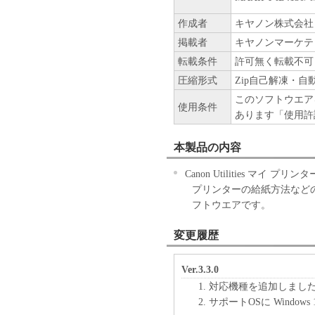
作成者
キヤノン株式会社
掲載者
キヤノンマーケテ
転載条件
許可無く転載不可
圧縮形式
Zip自己解凍・自
このソフトウエア
使用条件
あります「使用許
本製品の内容
Canon Utilities マイ
プリンターの給紙方法など
フトウエアです。
変更履歴
Ver.3.3.0
対応機種を追加しまし
サポートOSに Window