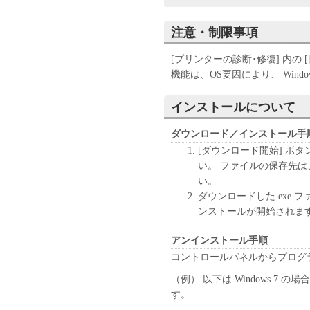
ンジニアリング、逆コン
ん。
注意・制限事項
キヤノン、キヤノンマー
センサーは、本ソフトウ
[プリンターの診断･修復] 内の
と、もしくは有用である
機能は、OS要因により、 Windows
の他本ソフトウェアに関
キヤノン、キヤノンマー
インストールについて
センサーは、本ソフトウ
は間接的な損失、損害等
ダウンロード／インストール手
いません。
[ダウンロード開始] ボ
ユーザーは、日本国政府
い。 ファイルの保存先
しに、本ソフトウェアの
い。
りません。
ダウンロードした exe
ンストールが開始されま
アンインストール手順
コントロールパネルからプログ
（例） 以下は Windows 7
す。