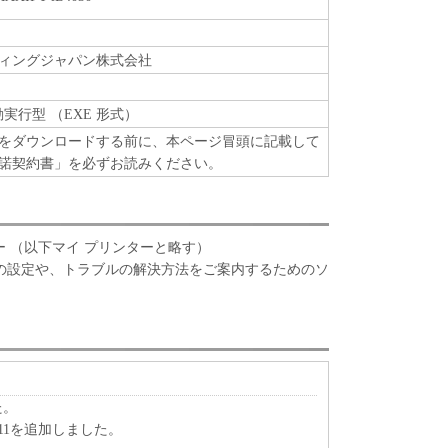
ィングジャパン株式会社
動実行型 （EXE 形式）
をダウンロードする前に、本ページ冒頭に記載して
諾契約書」を必ずお読みください。
 プリンター （以下マイ プリンターと略す）
の設定や、トラブルの解決方法をご案内するためのソ
た。
s 11を追加しました。