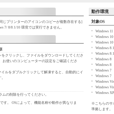
パイルまたは逆アセンブル等することはできませ
動作環境
ケティングジャパン株式会社およびキヤノンのライ
ェアがユーザーの特定の目的のために適当であるこ
対象OS
 [同じプリンターのアイコンのコピーが複数存在する]
こと、または本ソフトウェアに瑕疵がないこと、そ
 7/ 8/8.1/10 環境では実行できません。
Windows 11
していかなる保証もいたしません。
Windows 1
ケティングジャパン株式会社およびキヤノンのライ
Windows 1
ェアの使用に付随または関連して生ずる直接的また
Windows 8
について、いかなる場合においても一切の責任を負
順
Windows 8
タンをクリックし、ファイルをダウンロードしてくださ
Windows 8
または該当国の政府より必要な許可等を得ることな
は、お使いのコンピューターの設定をご確認くださ
Windows 8
全部または一部を、直接または間接に輸出してはな
Windows 7
 ファイルをダブルクリックして解凍すると、自動的にイ
Windows 7
す。
Windows Vi
Windows Vi
Windows X
ラムの削除を行ってください。
 の場合です。 OSによって、機能名称や動作が異なりま
※こちらのサ
準拠します。