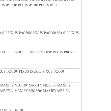
XUS iP1500/ PIXUS iP110/ PIXUS iP100
rkII/ PIXUS Pro9500/ PIXUS Pro9000 MarkII/ PIXUS
PIXUS PRO-100S/ PIXUS PRO-100/ PIXUS PRO-10/
XUS iX6830/ PIXUS iX6530/ PIXUS iX5000
 MAXIFY MB5330/ MAXIFY MB5130/ MAXIFY
 MB2730/ MAXIFY MB2330/ MAXIFY MB2130/
MAXIFY iB4030