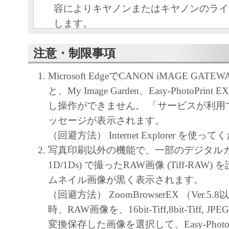
容によりキヤノンまたはキヤノンのライ
します。
キヤノンは、本ソフトウェアのユーザー
注意・制限事項
といいます。）に対し、本ソフトウェア
ノン製品を利用する目的で本ソフトウェ
Microsoft EdgeでCANON iMAGE GA
独占的権利を許諾します。
と、My Image Garden、Easy-PhotoPri
ユーザーは、本ソフトウェアの全部また
し操作ができません。 「サービスが利用
改変、リバース・エンジニアリング、逆
ッセージが表示されます。
は逆アセンブル等することはできません
（回避方法） Internet Explorer を使っ
キヤノン、キヤノンマーケティングジャ
写真印刷以外の機能で、一部のデジタルカメラ
よびキヤノンのライセンサーは、本ソフ
1D/1Ds) で撮ったRAW画像 (Tiff-RAW
ザーの特定の目的のために適当であるこ
ムネイル画像が黒く表示されます。
用であること、または本ソフトウェアに
（回避方法） ZoomBrowserEX （Ver.5
と、その他本ソフトウェアに関していか
時、RAW画像を、16bit-Tiff,8bit-Tiff,
しません。
変換保存した画像を選択して、Easy-PhotoP