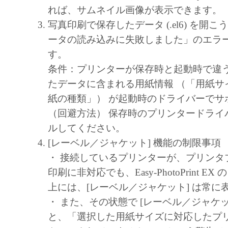
キヤノン、キヤノンマーケティングジャ
れば、サムネイル画像が表示できます。
よびキヤノンのライセンサーは、本ソフ
写真印刷で保存したデータ (.el6) を開
に付随または関連して生ずる直接的また
ータの読み込みに失敗しました」のエラ
失、損害等について、いかなる場合にお
す。
任を負いません。
条件：プリンターが保存時と起動時で違
ユーザーは、日本国政府または該当国の
たデータに含まれる用紙情報 （「用紙サ
許可等を得ることなしに、本ソフトウェ
紙の種類」） が起動時のドライバーでサ
一部を、直接または間接に輸出してはな
（回避方法） 保存時のプリンタードライ
ルしてください。
[レーベル／ジャケット] 機能の制限事項
・ 接続しているプリンターが、プリンタ
印刷に非対応でも、Easy-PhotoPrint E
上には、[レーベル／ジャケット] は常に
・ また、その状態で [レーベル／ジャケッ
と、「選択した用紙サイズに対応したプ