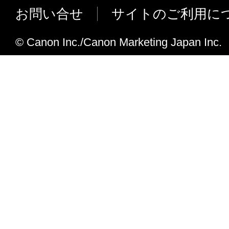
お問い合せ
サイトのご利用に
サポートOSに Windows 10を追加しま
以下の問題を修正しました。
© Canon Inc./Canon Marketing Japan Inc.
現象 ： [写真共有サイトから画像取り込
Flickr 内の画像を検索すると、「写
できません。 ～ 」 エラーメッセージ
索結果が表示されない。
サポートメディアに、以下を追加対応
・ 写真用紙 微粒面光沢 ラスター
・ 光沢プロ プラチナグレード N
・ 写真用紙 プレミアムマット
・ 写真用紙 光沢 スタンダード
・ マットフォトペーパー N
Ver.4.1.6
対応機種を追加しました。