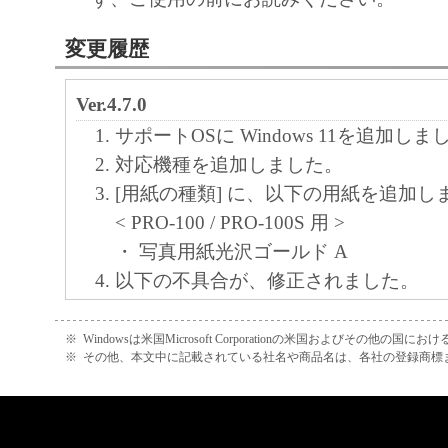
変更履歴
Ver.4.7.0
サポートOSに Windows 11を追加しま
対応機種を追加しました。
[用紙の種類] に、以下の用紙を追加し
< PRO-100 / PRO-100S 用 >
・ 写真用紙光沢ゴールド A
以下の不具合が、修正されました。
<現象>
[写真用紙光沢スタンダード] を選択時
※
Windowsは米国Microsoft Corporationの米国およびその他の国
※
その他、本文中に記載されている社名や商品名は、各社の登録商標
時のはみ出し量設定が有効にならない
Ver.4.5.0
対応機種を追加しました。