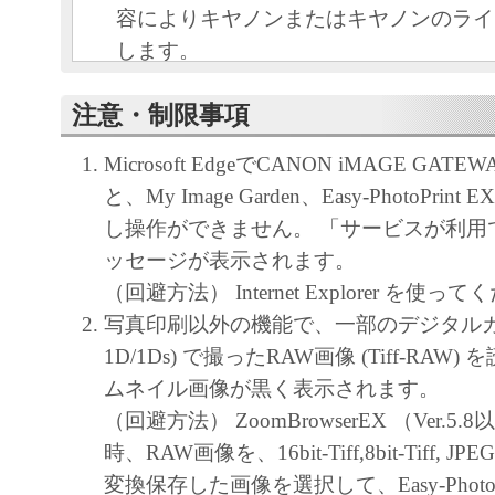
容によりキヤノンまたはキヤノンのライ
します。
キヤノンは、本ソフトウェアのユーザー
注意・制限事項
といいます。）に対し、本ソフトウェア
ノン製品を利用する目的で本ソフトウェ
Microsoft EdgeでCANON iMAGE GA
独占的権利を許諾します。
と、My Image Garden、Easy-PhotoPri
ユーザーは、本ソフトウェアの全部また
し操作ができません。 「サービスが利用
改変、リバース・エンジニアリング、逆
ッセージが表示されます。
は逆アセンブル等することはできません
（回避方法） Internet Explorer を使っ
キヤノン、キヤノンマーケティングジャ
写真印刷以外の機能で、一部のデジタルカメラ
よびキヤノンのライセンサーは、本ソフ
1D/1Ds) で撮ったRAW画像 (Tiff-RAW
ザーの特定の目的のために適当であるこ
ムネイル画像が黒く表示されます。
用であること、または本ソフトウェアに
（回避方法） ZoomBrowserEX （Ver.5
と、その他本ソフトウェアに関していか
時、RAW画像を、16bit-Tiff,8bit-Tiff,
しません。
変換保存した画像を選択して、Easy-PhotoP