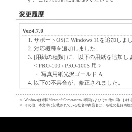
変更履歴
Ver.4.7.0
サポートOSに Windows 11を追加しま
対応機種を追加しました。
[用紙の種類] に、以下の用紙を追加し
< PRO-100 / PRO-100S 用 >
・ 写真用紙光沢ゴールド A
以下の不具合が、修正されました。
<現象>
[写真用紙光沢スタンダード] を選択時
※
Windowsは米国Microsoft Corporationの米国およびその他の国
※
その他、本文中に記載されている社名や商品名は、各社の登録商標
時のはみ出し量設定が有効にならない
Ver.4.5.0
対応機種を追加しました。