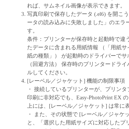
キヤノン、キヤノンマーケティングジャ
れば、サムネイル画像が表示できます。
よびキヤノンのライセンサーは、本ソフ
写真印刷で保存したデータ (.el6) を開
に付随または関連して生ずる直接的また
ータの読み込みに失敗しました」のエラ
失、損害等について、いかなる場合にお
す。
任を負いません。
条件：プリンターが保存時と起動時で違
ユーザーは、日本国政府または該当国の
たデータに含まれる用紙情報 （「用紙サ
許可等を得ることなしに、本ソフトウェ
紙の種類」） が起動時のドライバーでサ
一部を、直接または間接に輸出してはな
（回避方法） 保存時のプリンタードライ
ルしてください。
[レーベル／ジャケット] 機能の制限事項
・ 接続しているプリンターが、プリンタ
印刷に非対応でも、Easy-PhotoPrint E
上には、[レーベル／ジャケット] は常に
・ また、その状態で [レーベル／ジャケッ
と、「選択した用紙サイズに対応したプ