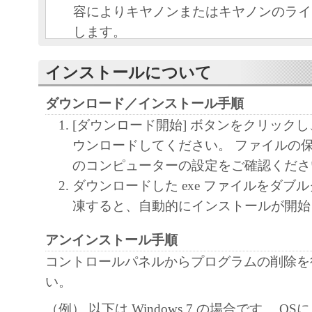
容によりキヤノンまたはキヤノンのライ
します。
キヤノンは、本ソフトウェアのユーザー
インストールについて
といいます。）に対し、本ソフトウェア
ノン製品を利用する目的で本ソフトウェ
ダウンロード／インストール手順
独占的権利を許諾します。
[ダウンロード開始] ボタンをクリック
ユーザーは、本ソフトウェアの全部また
ウンロードしてください。 ファイルの
改変、リバース・エンジニアリング、逆
のコンピューターの設定をご確認くださ
は逆アセンブル等することはできません
ダウンロードした exe ファイルをダブ
キヤノン、キヤノンマーケティングジャ
凍すると、自動的にインストールが開始
よびキヤノンのライセンサーは、本ソフ
ザーの特定の目的のために適当であるこ
アンインストール手順
用であること、または本ソフトウェアに
コントロールパネルからプログラムの削除を
と、その他本ソフトウェアに関していか
い。
しません。
（例） 以下は Windows 7 の場合です。 O