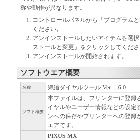
キヤノン、キヤノンマーケティングジャ
称や動作が異なります。
よびキヤノンのライセンサーは、本ソフ
に付随または関連して生ずる直接的また
コントロールパネルから「プログラムと
失、損害等について、いかなる場合にお
ください。
任を負いません。
アンインストールしたいアイテムを選択
ユーザーは、日本国政府または該当国の
ストールと変更」をクリックしてくださ
許可等を得ることなしに、本ソフトウェ
アンインストールが開始されます。
一部を、直接または間接に輸出してはな
ソフトウエア概要
短縮ダイヤルツール Ver. 1.6.0
名称
本ファイルは、プリンターに登録
イヤルやユーザー情報などの設定
ソフト概要
ンへの保存やプリンターへの登録
エアです。
PIXUS MX