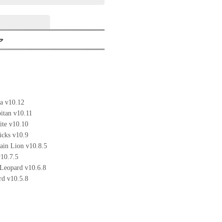
ア
a v10.12
itan v10.11
te v10.10
cks v10.9
in Lion v10.8.5
10.7.5
Leopard v10.6.8
d v10.5.8