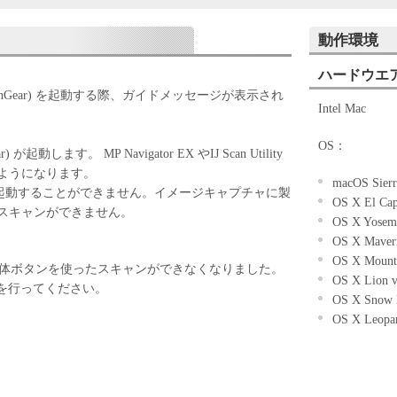
パイルまたは逆アセンブル等することはできませ
動作環境
ケティングジャパン株式会社およびキヤノンのライ
ェアがユーザーの特定の目的のために適当であるこ
ハードウエ
こと、または本ソフトウェアに瑕疵がないこと、そ
anGear) を起動する際、ガイドメッセージが表示され
Intel Mac
していかなる保証もいたしません。
ケティングジャパン株式会社およびキヤノンのライ
OS：
ェアの使用に付随または関連して生ずる直接的また
 が起動します。 MP Navigator EX やIJ Scan Utility
について、いかなる場合においても一切の責任を負
ようになります。
macOS Sierr
を起動することができません。イメージキャプチャに製
OS X El Cap
または該当国の政府より必要な許可等を得ることな
スキャンができません。
OS X Yosemi
全部または一部を、直接または間接に輸出してはな
OS X Maveri
OS X Mounta
り、本体ボタンを使ったスキャンができなくなりました。
OS X Lion v
を行ってください。
OS X Snow 
OS X Leopar