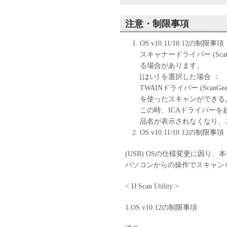
ンジニアリング、逆コン
ん。
注意・制限事項
キヤノン、キヤノンマー
センサーは、本ソフトウ
OS v10.11/10.12の制限事項
と、もしくは有用である
スキャナードライバー (Sc
の他本ソフトウェアに関
る場合があります。
キヤノン、キヤノンマー
[はい] を選択した場合 ：
センサーは、本ソフトウ
TWAINドライバー (ScanGear)
は間接的な損失、損害等
を使ったスキャンができる
いません。
この時、ICAドライバー
ユーザーは、日本国政府
品名が表示されなくなり、
しに、本ソフトウェアの
OS v10.11/10.12の制限事項
りません。
(USB) OSの仕様変更に因
パソコンからの操作でスキャン
< IJ Scan Utility >
1.OS v10.12の制限事項