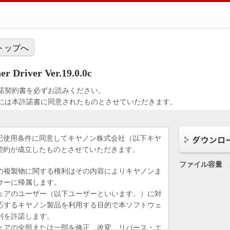
トップへ
 Driver Ver.19.0.0c
諾契約書を必ずお読みください。
には本許諾書に同意されたものとさせていただきます。
記使用条件に同意してキヤノン株式会社（以下キヤ
契約が成立したものとさせていただきます。
ファイル容量
の複製物に関する権利はその内容によりキヤノンま
サーに帰属します。
ェアのユーザー（以下ユーザーといいます。）に対
応するキヤノン製品を利用する目的で本ソフトウェ
利を許諾します。
ェアの全部または一部を修正、改変、リバース・エ