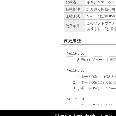
掲載者
キヤノンマーケテ
転載条件
許可無く転載不可
圧縮形式
MacOSX標準DIS
このソフトウエア
使用条件
あります「使用許
変更履歴
Ver.19.0.0c
内部のモジュールを更
Ver.19.0.0b
サポートOSにmacOS Sie
サポートOSにOS X El Ca
サポートOSにOS X Yose
Ver.19.0.0a
サポートOSにOS X Mave
新規リリース
© Canon Inc./Canon Marketing Japan Inc.