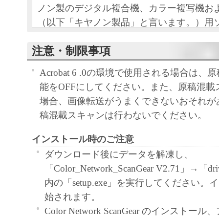
ノン製のデジタル複合機、カラー複写機お
（以下「キヤノン製品」と言います。）用
（本契約書以外の各マニュアル、印刷物等
注意・制限事項
以下「本ソフトウェア」と言います。）を
めの、お客様とキヤノン株式会社（以下キ
Acrobat 6 .0の環境で使用される場合は
す。）との間の契約書です。
能をOFFにしてください。また、原稿混載
場合、画像転送がうまくできないおそれが
お客様は、『同意』を示す下記のボタンを
稿混載スキャンは行わないでください。
点、または「本ソフトウェア」の使用のい
て、本契約書に同意したことになります。
インストール時のご注意
お客様が本契約書に同意できない場合、「
ダウンロード後にデータを解凍し、
ア」を使用することはできません。
「Color_Network_ScanGear V2.71」→
内の「setup.exe」を実行してください
１．許諾
始されます。
(1) キヤノンは、お客様が「キヤノン製品
Color Network ScanGear のインス
のために、「キヤノン製品」に直接または