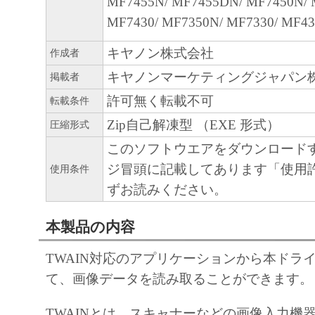
MF7455N/ MF7455DN/ MF7450N/ 
によりキヤノンまたはキヤノンのライセン
MF7430/ MF7350N/ MF7330/ MF43
す。
キヤノン株式会社
作成者
４．著作権表示
キヤノンマーケティングジャパン
掲載者
お客様は、「本ソフトウェア」に含まれる
許可無く転載不可
転載条件
キヤノンのライセンサーの著作権表示を変
Zip自己解凍型 （EXE 形式）
圧縮形式
しくは削除してはなりません。
このソフトウエアをダウンロード
ジ冒頭に記載してあります「使用
５．保証の否認・免責
使用条件
ずお読みください。
(1) 「本ソフトウェア」は、『現状のまま
諾されます。キヤノン、キヤノンの子会社
本製品の内容
連会社、それらの販売代理店または販売店
「本ソフトウェア」に関して、商品性およ
TWAIN対応のアプリケーションから本ドラ
の適合性の保証を含め、いかなる保証も、
て、画像データを読み取ることができます。
たるとを問わず一切しないものとします。
(2) キヤノン、キヤノンの子会社、キヤノ
TWAINとは、スキャナーなどの画像入力機