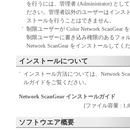
を行うには、管理者 (Administrator) 
通じ接続される複数のコンピュータ（以下
ださい。管理者以外のユーザーはインス
言います。）において、「本ソフトウェア
ストールを行うことはできません。
約書においては、「本ソフトウェア」をコ
制限ユーザーが Color Network ScanGe
憶媒体上にインストールすること、または
制限ユーザーに書き込み権限のあるフォルダー
おいて表示すること、アクセスすること、
Network ScanGear をインストールして
ることのいずれも含むものとします。）す
的権利をお客様に対して許諾します。お客
インストールについて
定機器」にネットワークを通じて接続され
上で、かかるコンピュータの使用者に対し
インストール方法については、Network Sca
ェア」を使用させることができますが、か
ルガイドをご覧ください。
タの使用者に本契約書上の義務および条件
Network ScanGear インストールガイド
ともに、その履行に関し全責任を負うこと
す。
[ファイル容量 : 1,826
(2) お客様は、上記(1)に基づいて「本ソ
ソフトウエア概要
するためのバックアップとして、「本ソフ