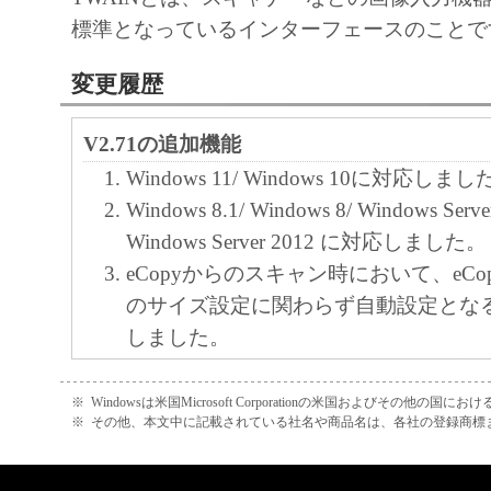
れらの販売代理店または販売店のいずれも
標準となっているインターフェースのことで
ェア」の使用または使用不能から生ずるい
変更履歴
失利益およびその他の派生的または付随的
これらに限定されない全ての損害を言いま
V2.71の追加機能
て、適用法で認められる限り、一切の責任
Windows 11/ Windows 10に対応しまし
とします。たとえ、キヤノン、キヤノンの
Windows 8.1/ Windows 8/ Windows Serve
ンの関連会社、それらの販売代理店または
Windows Server 2012 に対応しました。
損害の可能性について知らされていた場合
eCopyからのスキャン時において、eCopy S
(3) キヤノン、キヤノンの子会社、キヤノ
のサイズ設定に関わらず自動設定とな
れらの販売代理店または販売店のいずれも
しました。
ェア」、または「本ソフトウェア」の使用
原稿フリーサイズの両面読み込みに対
連してお客様と第三者との間に生じたいか
原稿フリーサイズの両面読み込み時の
※
Windowsは米国Microsoft Corporationの米国およびその他の国
ても、一切責任を負わないものとします。
※
その他、本文中に記載されている社名や商品名は、各社の登録商標
ー設定」から「フリーサイズ」に変更
６．輸出
デバイス選択ツールにてデバイス検索