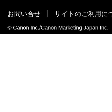
お客様は、日本国政府または関連する外国
を可能にしました。
認可等を得ることなしに、「本ソフトウェ
お問い合せ
サイトのご利用に
V2.70の追加機能
は一部を、直接または間接に輸出してはな
ScanGear起動時に、ホスト名を解決
© Canon Inc./Canon Marketing Japan Inc.
７．契約期間
のメッセージ対応しました。
(1) 本契約書は、お客様が、『同意』を示
デバイス選択ツールにて、ScanGear
クリックした時点、または「本ソフトウェ
続時にポートがすべて使用中だった場
時点で発効し、下記(2)または(3)により終
ジを表示させるように変更しました。
に存続します。
Office 2010 (Clip Organizer/ One 
(2) お客様は、「本ソフトウェア」および
V2.61の追加機能
てを廃棄および消去することにより、本契
送信先デバイスのアドレス指定におい
ることができます。
の入力に対応しました。
(3) お客様が本契約書のいずれかの条項に
送信先デバイスの参照表示にIPアドレ
契約書は直ちに終了します。
名選択を可能としました。
(4) お客様は、上記(3)によって本契約書
※上記ホスト名指定、ホスト名表示には
やかに、「本ソフトウェア」およびその複