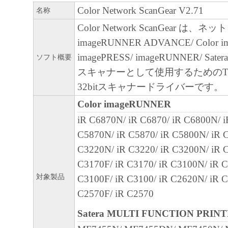
部、複製することができます。
Color Network ScanGear V2.71
名称
(3) 上記(1)および(2)に定める場合を除き
Color Network ScanGear は
ヤノンのライセンサーのいかなる知的財産
imageRUNNER ADVANCE/ Color 
と黙示たるとを問わず、本契約書によって
imagePRESS/ imageRUNNER/ S
ソフト概要
るいは許諾されるものではありません。
スキャナーとして使用するためのT
２．制限
32bitスキャナードライバーです。
(1) お客様は、再使用許諾、譲渡、販売、
Color imageRUNNER
くは貸与その他の方法により、第三者に「
iR C6870N/ iR C6870/ iR C6800N/ i
ア」を使用させることはできません。
C5870N/ iR C5870/ iR C5800N/ iR C
(2) お客様は、「本ソフトウェア」の全部
C3220N/ iR C3220/ iR C3200N/ iR C
正、改変、逆コンパイル、逆アセンブル、
C3170F/ iR C3170/ iR C3100N/ iR C
エンジニアリング等することはできません
対象製品
C3100F/ iR C3100/ iR C2620N/ iR C
このような行為をさせてはなりません。
C2570F/ iR C2570
３．帰属
Satera MULTI FUNCTION PRIN
「本ソフトウェア」に係る権原および所有