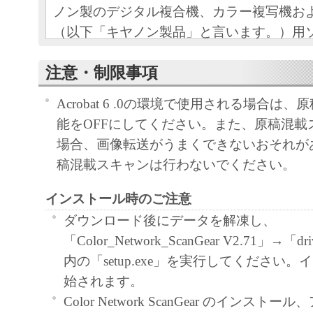
ノン製のデジタル複合機、カラー複写機お
（以下「キヤノン製品」と言います。）用
（本契約書以外の各マニュアル、印刷物等
注意・制限事項
以下「本ソフトウェア」と言います。）を
めの、お客様とキヤノン株式会社（以下キ
Acrobat 6 .0の環境で使用される場合は
す。）との間の契約書です。
能をOFFにしてください。また、原稿混載
場合、画像転送がうまくできないおそれが
お客様は、『同意』を示す下記のボタンを
稿混載スキャンは行わないでください。
点、または「本ソフトウェア」の使用のい
て、本契約書に同意したことになります。
インストール時のご注意
お客様が本契約書に同意できない場合、「
ダウンロード後にデータを解凍し、
ア」を使用することはできません。
「Color_Network_ScanGear V2.71」→
内の「setup.exe」を実行してください
１．許諾
始されます。
(1) キヤノンは、お客様が「キヤノン製品
Color Network ScanGear のインス
のために、「キヤノン製品」に直接または