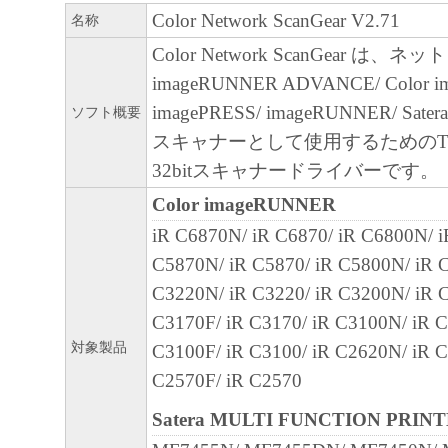
部、複製することができます。
Color Network ScanGear V2.71
名称
(3) 上記(1)および(2)に定める場合を除き
Color Network ScanGear は
ヤノンのライセンサーのいかなる知的財産
imageRUNNER ADVANCE/ Color 
と黙示たるとを問わず、本契約書によって
imagePRESS/ imageRUNNER/ S
ソフト概要
るいは許諾されるものではありません。
スキャナーとして使用するためのT
２．制限
32bitスキャナードライバーです。
(1) お客様は、再使用許諾、譲渡、販売、
Color imageRUNNER
くは貸与その他の方法により、第三者に「
iR C6870N/ iR C6870/ iR C6800N/ i
ア」を使用させることはできません。
C5870N/ iR C5870/ iR C5800N/ iR C
(2) お客様は、「本ソフトウェア」の全部
C3220N/ iR C3220/ iR C3200N/ iR C
正、改変、逆コンパイル、逆アセンブル、
C3170F/ iR C3170/ iR C3100N/ iR C
エンジニアリング等することはできません
対象製品
C3100F/ iR C3100/ iR C2620N/ iR C
このような行為をさせてはなりません。
C2570F/ iR C2570
３．帰属
Satera MULTI FUNCTION PRIN
「本ソフトウェア」に係る権原および所有