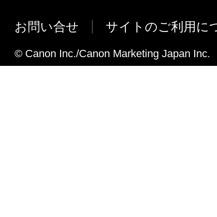
お客様は、日本国政府または関連する外国
を可能にしました。
認可等を得ることなしに、「本ソフトウェ
お問い合せ
サイトのご利用に
V2.70の追加機能
は一部を、直接または間接に輸出してはな
ScanGear起動時に、ホスト名を解決
© Canon Inc./Canon Marketing Japan Inc.
７．契約期間
のメッセージ対応しました。
(1) 本契約書は、お客様が、『同意』を示
デバイス選択ツールにて、ScanGear
クリックした時点、または「本ソフトウェ
続時にポートがすべて使用中だった場
時点で発効し、下記(2)または(3)により終
ジを表示させるように変更しました。
に存続します。
Office 2010 (Clip Organizer/ One 
(2) お客様は、「本ソフトウェア」および
V2.61の追加機能
てを廃棄および消去することにより、本契
送信先デバイスのアドレス指定におい
ることができます。
の入力に対応しました。
(3) お客様が本契約書のいずれかの条項に
送信先デバイスの参照表示にIPアドレ
契約書は直ちに終了します。
名選択を可能としました。
(4) お客様は、上記(3)によって本契約書
※上記ホスト名指定、ホスト名表示には
やかに、「本ソフトウェア」およびその複