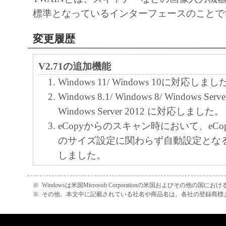
れらの販売代理店または販売店のいずれも
標準となっているインターフェースのことで
ェア」の使用または使用不能から生ずるい
変更履歴
失利益およびその他の派生的または付随的
これらに限定されない全ての損害を言いま
V2.71の追加機能
て、適用法で認められる限り、一切の責任
Windows 11/ Windows 10に対応しまし
とします。たとえ、キヤノン、キヤノンの
Windows 8.1/ Windows 8/ Windows Serve
ンの関連会社、それらの販売代理店または
Windows Server 2012 に対応しました。
損害の可能性について知らされていた場合
eCopyからのスキャン時において、eCopy S
(3) キヤノン、キヤノンの子会社、キヤノ
のサイズ設定に関わらず自動設定とな
れらの販売代理店または販売店のいずれも
しました。
ェア」、または「本ソフトウェア」の使用
原稿フリーサイズの両面読み込みに対
連してお客様と第三者との間に生じたいか
原稿フリーサイズの両面読み込み時の
※
Windowsは米国Microsoft Corporationの米国およびその他の国
ても、一切責任を負わないものとします。
※
その他、本文中に記載されている社名や商品名は、各社の登録商標
ー設定」から「フリーサイズ」に変更
６．輸出
デバイス選択ツールにてデバイス検索