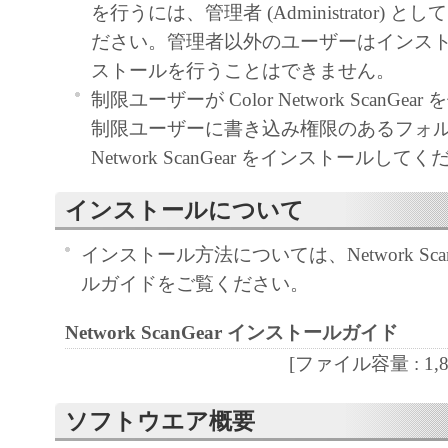
を行うには、管理者 (Administrator) 
通じ接続される複数のコンピュータ（以下
ださい。管理者以外のユーザーはインス
言います。）において、「本ソフトウェア
ストールを行うことはできません。
約書においては、「本ソフトウェア」をコ
制限ユーザーが Color Network ScanGe
憶媒体上にインストールすること、または
制限ユーザーに書き込み権限のあるフォルダー
おいて表示すること、アクセスすること、
Network ScanGear をインストールして
ることのいずれも含むものとします。）す
的権利をお客様に対して許諾します。お客
インストールについて
定機器」にネットワークを通じて接続され
上で、かかるコンピュータの使用者に対し
インストール方法については、Network Sca
ェア」を使用させることができますが、か
ルガイドをご覧ください。
タの使用者に本契約書上の義務および条件
Network ScanGear インストールガイド
ともに、その履行に関し全責任を負うこと
す。
[ファイル容量 : 1,826
(2) お客様は、上記(1)に基づいて「本ソ
ソフトウエア概要
するためのバックアップとして、「本ソフ