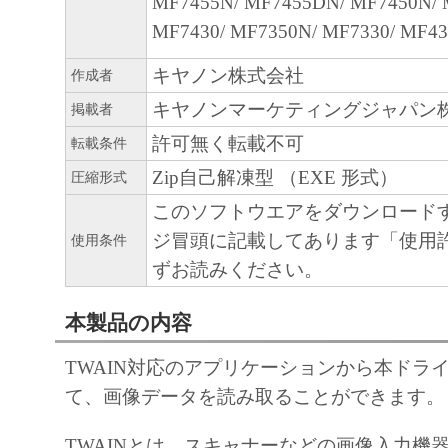
MF7455N/ MF7455DN/ MF7450N/ 
によりキヤノンまたはキヤノンのライセン
MF7430/ MF7350N/ MF7330/ MF43
す。
キヤノン株式会社
作成者
４．著作権表示
キヤノンマーケティングジャパン
掲載者
お客様は、「本ソフトウェア」に含まれる
許可無く転載不可
転載条件
キヤノンのライセンサーの著作権表示を変
Zip自己解凍型 （EXE 形式）
圧縮形式
しくは削除してはなりません。
このソフトウエアをダウンロード
ジ冒頭に記載してあります「使用
５．保証の否認・免責
使用条件
ずお読みください。
(1) 「本ソフトウェア」は、『現状のまま
諾されます。キヤノン、キヤノンの子会社
本製品の内容
連会社、それらの販売代理店または販売店
「本ソフトウェア」に関して、商品性およ
TWAIN対応のアプリケーションから本ドラ
の適合性の保証を含め、いかなる保証も、
て、画像データを読み取ることができます。
たるとを問わず一切しないものとします。
(2) キヤノン、キヤノンの子会社、キヤノ
TWAINとは、スキャナーなどの画像入力機