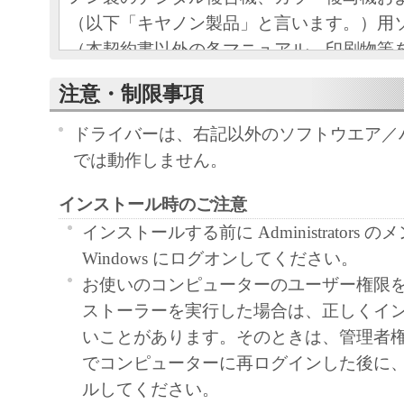
（以下「キヤノン製品」と言います。）用
（本契約書以外の各マニュアル、印刷物等
以下「本ソフトウェア」と言います。）を
注意・制限事項
めの、お客様とキヤノン株式会社（以下キ
す。）との間の契約書です。
ドライバーは、右記以外のソフトウエア／
お客様は、『同意』を示す下記のボタンを
では動作しません。
点、または「本ソフトウェア」のインスト
インストール時のご注意
をもって、本契約書に同意したことになり
お客様が本契約書に同意できない場合、「
インストールする前に Administrators 
ア」を使用することはできません。
Windows にログオンしてください。
１．許諾
お使いのコンピューターのユーザー権限
(1) キヤノンは、お客様が「キヤノン製品
ストーラーを実行した場合は、正しくイ
のために、「キヤノン製品」に直接または
いことがあります。そのときは、管理者権限 (Adm
通じ接続される複数のコンピューター（以
でコンピューターに再ログインした後に
と言います。）において、「本ソフトウェ
ルしてください。