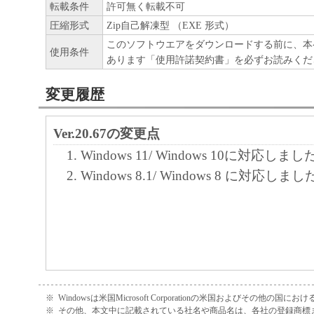
または付随的な損害を含むがこれらに限定
転載条件
許可無く転載不可
損害を言います。）について、適用法で認
圧縮形式
Zip自己解凍型 （EXE 形式）
一切の責任を負わないものとします。たと
このソフトウエアをダウンロードする前に、本
使用条件
あります「使用許諾契約書」を必ずお読みくだ
キヤノンのライセンサー、キヤノンの子会
関連会社、それらの販売代理店または販売
変更履歴
の可能性について知らされていた場合でも
(3) キヤノン、キヤノンのライセンサー、
Ver.20.67の変更点
社、キヤノンの関連会社、それらの販売代
Windows 11/ Windows 10に対応しまし
店のいずれも、「本ソフトウェア」、また
Windows 8.1/ Windows 8 に対応しま
ェア」の使用に起因または関連してお客様
に生じたいかなる紛争についても、一切責
のとします。
６．輸出
お客様は、日本国政府または関連する外国
認可等を得ることなしに、「本ソフトウェ
※
Windowsは米国Microsoft Corporationの米国およびその他の国
は一部を、直接または間接に輸出してはな
※
その他、本文中に記載されている社名や商品名は、各社の登録商標