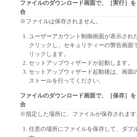
ファイルのダウンロード画面で、［実行］を
と黙示たるとを問わず、本契約書によって
合
るいは許諾されるものではありません。
※ファイルは保存されません。
２．制限
(1) お客様は、再使用許諾、譲渡、販売、
ユーザーアカウント制御画面が表示され
くは貸与その他の方法により、第三者に「
クリックし、セキュリティーの警告画面
ア」を使用させることはできません。
リックします。
(2) お客様は、「本ソフトウェア」の全部
セットアップウィザードが起動します。
正、改変、逆コンパイル、逆アセンブル、
セットアップウィザード起動後は、画面
エンジニアリング等することはできません
ストールを行ってください。
このような行為をさせてはなりません。
ファイルのダウンロード画面で、［保存］を
３．帰属
合
「本ソフトウェア」に係る権原および所有
※指定した場所に、ファイルが保存されます
によりキヤノンまたはキヤノンのライセン
す。
任意の場所にファイルを保存して、ダブ
４．著作権表示