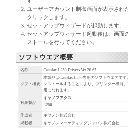
す。
お客様は、「本ソフトウェア」に含まれる
ユーザーアカウント制御画面が表示され
キヤノンのライセンサーの著作権表示を変
クリックします。
しくは削除してはなりません。
セットアップウィザードが起動します。
５．保証の否認・免責
セットアップウィザード起動後は、画面
(1) 「本ソフトウェア」は、『現状のまま
ストールを行ってください。
諾されます。キヤノン、キヤノンのライセ
ンの子会社、キヤノンの関連会社、それら
ソフトウエア概要
たは販売店のいずれも、「本ソフトウェア
名称
Canofax L250 Drivers Ver.20.67
品性および特定の目的への適合性の保証を
本製品はCanofax L250専用のソフトウエア
保証も、明示たると黙示たるとを問わず一
ソフト概要
ンストールすることにより、プリンター機能、
します。
用になれます。
(2) キヤノン、キヤノンのライセンサー、
キヤノフアクス
対象製品
社、キヤノンの関連会社、それらの販売代
L250
店のいずれも、「本ソフトウェア」の使用
作成者
キヤノン株式会社
から生ずるいかなる損害（逸失利益および
掲載者
キヤノンマーケティングジャパン株式会社