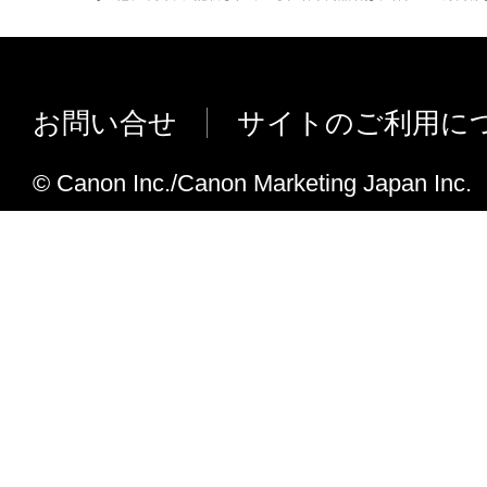
７．契約期間
(1) 本契約書は、お客様が、『同意』を示
クリックした時点、または「本ソフトウェ
ールした時点で発効し、下記(2)または(3)
お問い合せ
サイトのご利用に
まで有効に存続します。
(2) お客様は、「本ソフトウェア」および
© Canon Inc./Canon Marketing Japan Inc.
てを廃棄および消去することにより、本契
ることができます。
(3) お客様が本契約書のいずれかの条項に
契約書は直ちに終了します。
(4) お客様は、上記(3)によって本契約書
やかに、「本ソフトウェア」およびその複
廃棄または消去するものとします。
８．U.S. GOVERNMENT RESTRICTED RIG
The Software is a "commercial item," as that term