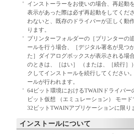
契約書においては、「本ソフトウェア」を
インストーラーをお使いの場合、再起動
の記憶媒体上にインストールすること、ま
表示があった際は必ず再起動をしてくだ
ターにおいて表示すること、アクセスする
わないと、既存のドライバーが正しく動
実行することのいずれも含むものとします
ります。
非独占的権利をお客様に対して許諾します
プリンターフォルダーの［プリンターの
た「指定機器」にネットワークを通じて接
ールを行う場合、［デジタル署名が見つ
ューター上で、かかるコンピューターの使
た］ダイアログボックスが表示される場
「本ソフトウェア」を使用させることがで
のときは、［はい］ （または、［続行］
るコンピューターの使用者に本契約書上の
クしてインストールを続行してください
を遵守させるとともに、その履行に関し全
ールが行われます。
を条件とします。
64ビット環境におけるTWAINドライバー
(2) お客様は、上記(1)に基づいて「本ソ
ビット仮想 （エミュレーション） モー
するためのバックアップとして、「本ソフ
32ビットTWAINアプリケーションに限り
部、複製することができます。
インストールについて
(3) 上記(1)および(2)に定める場合を除き
ヤノンのライセンサーのいかなる知的財産