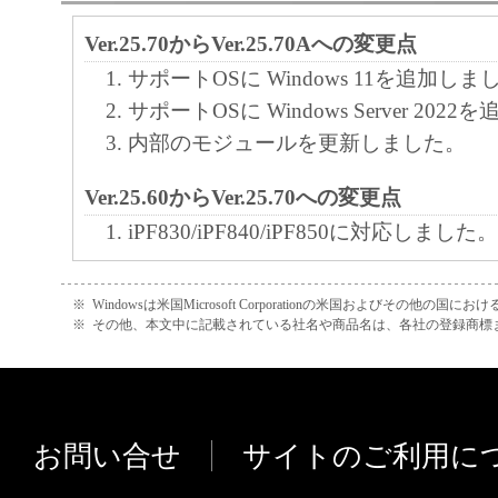
れて提供されている場合、キヤノンは、お
Ver.25.70からVer.25.70Aへの変更点
フトウエア」を購入した日から90日の間、
サポートOSに Windows 11を追加しま
エア」が格納されている記憶媒体（以下「
サポートOSに Windows Server 20
います）に物理的な欠陥がないことを保証
内部のモジュールを更新しました。
証期間中に「メディア」に物理的な欠陥が
には、キヤノンは、「メディア」を交換い
Ver.25.60からVer.25.70への変更点
iPF830/iPF840/iPF850に対応しました。
４．保証の否認・免責
Ver.25.51からVer.25.60への変更点
(1) 「本ソフトウエア」は、『現状のまま
※
Windowsは米国Microsoft Corporationの米国およびその他の国
iPF670/iPF770に対応しました。
諾されます。キヤノン、キヤノンの関連会
※
その他、本文中に記載されている社名や商品名は、各社の登録商標
売代理店及び販売店は、「本ソフトウエア
Ver.25.40からVer.25.51への変更点
品性及び特定の目的への適合性の保証を含
インク購入先のリンクや連絡先などを
証も、明示たると黙示たるとを問わず一切
追加しました。
お問い合せ
サイトのご利用に
ます。
iPF680 Series/iPF780 Seriesに対応し