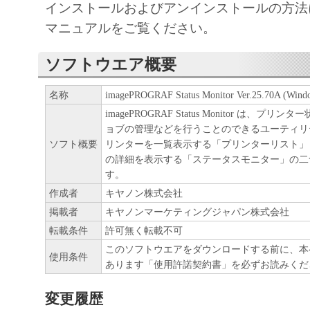
インストールおよびアンインストールの方法
正、改変、リバース・エンジニアリング、
マニュアルをご覧ください。
たは逆アセンブル等することはできません
このような行為をさせてはなりません。
ソフトウエア概要
(4) 本契約に明示的に定める場合を除き、
名称
imagePROGRAF Status Monitor Ver.25.70A (Wind
フトウエア」に関する知的財産権のいかな
imagePROGRAF Status Monitor は、プ
に付与するものではありません。
ョブの管理などを行うことのできるユーティリ
ソフト概要
リンターを一覧表示する「プリンターリスト」
の詳細を表示する「ステータスモニター」の二
２．所有権
す。
作成者
キヤノン株式会社
「本ソフトウエア」及びその複製物に係る
掲載者
キヤノンマーケティングジャパン株式会社
は、その内容によりキヤノンまたはキヤノ
転載条件
許可無く転載不可
ーに帰属します。
このソフトウエアをダウンロードする前に、本
使用条件
あります「使用許諾契約書」を必ずお読みくだ
３．保証
変更履歴
「許諾ソフトウエア」が、CD-ROM等の記