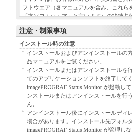
フトウエア（各マニュアルを含み、これら
「本ソフトウエア」と言います）の非独占
条項に基づき許諾し、お客様も下記条項に
注意・制限事項
ものとします。
お客様は、「本ソフトウエア」のインスト
インストール時の注意
この契約に同意したことになります。
インストールおよびアンインストールの
お客様がこの契約に同意できない場合には
品マニュアルをご覧ください。
ストールされず、直ちに「本ソフトウエア
インストールまたはアンインストールを
さい。
てのアプリケーションソフトを終了して
imagePROGRAF Status Monitor が
１．使用許諾
ンストールまたはアンインストールを行
ん。
(1) お客様は、「本ソフトウエア」を、キ
アンインストール後にインストールディ
ェットプリンタ（以下「プリンタ」と言い
場合があります。インストール先フォル
たはネットワークを通じ接続される複数の
imagePROGRAF Status Monitor が
それぞれにおいて使用（「使用」とは、「