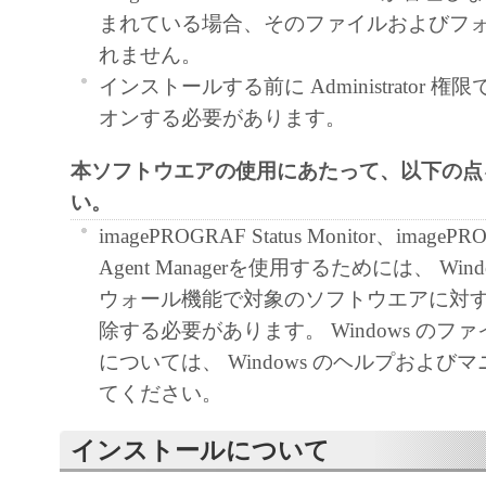
まれている場合、そのファイルおよびフ
ア」をコンピュータの記憶媒体上にインス
れません。
と、またはコンピュータにおいて表示する
インストールする前に Administrator 権限で
すること、読み出すこと、もしくは実行す
オンする必要があります。
も含むものとします）することができます
た、お客様が「プリンタ」を使用すること
本ソフトウエアの使用にあたって、以下の点
様のイントラネット内のユーザ（以下「指
い。
います）に、本契約の条件の下で、「許諾
imagePROGRAF Status Monitor、imagePR
を使用させることができます。その場合、
Agent Managerを使用するためには、 Win
かる「指定ユーザ」を本契約の条件に従わ
ウォール機能で対象のソフトウエアに対
き、すべての責任を負っていただくものと
除する必要があります。 Windows のフ
(2) お客様は、再使用許諾、譲渡、頒布、
については、 Windows のヘルプおよび
により、第三者に「本ソフトウエア」を使
てください。
させることはできません。
インストールについて
(3) お客様は、「本ソフトウエア」の全部