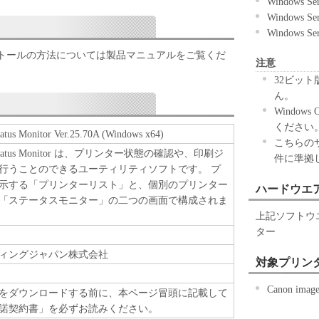
Windows Se
イルまたは逆アセンブル等することはできません。
Windows Se
をさせてはなりません。
Windows Se
る場合を除き、キヤノンは「本ソフトウエア」に関す
トールの方法については製品マニュアルをご覧くだ
注意
もお客様に付与するものではありません。
32ビット
ん。
Windows
複製物に係る権限及び所有権は、その内容によりキ
ください
us Monitor Ver.25.70A (Windows x64)
センサーに帰属します。
こちらの
F Status Monitor は、プリンター状態の確認や、印刷ジ
件に準拠
行うことのできるユーティリティソフトです。 プ
示する「プリンターリスト」と、個別のプリンター
ハードウエ
-ROM等の記憶媒体に格納されて提供されている場
「ステータスモニター」の二つの画面で構成されま
許諾ソフトウエア」を購入した日から90日の間、
上記ソフトウ
されている記憶媒体（以下「メディア」と言いま
ター
とを保証します。当該保証期間中に「メディア」に
ィングジャパン株式会社
合には、キヤノンは、「メディア」を交換いたしま
対象プリン
Canon im
をダウンロードする前に、本ページ冒頭に記載して
諾契約書」を必ずお読みください。