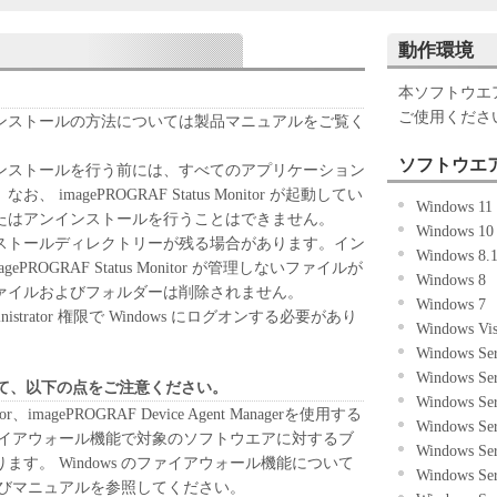
ない場合には、ご使用・インストールされず、直ち
して下さい。
動作環境
本ソフトウエ
ご使用くださ
ンストールの方法については製品マニュアルをご覧く
ウエア」を、キヤノンのインクジェットプリンタ（以
に直接またはネットワークを通じ接続される複数の
ソフトウエ
ンストールを行う前には、すべてのアプリケーション
いて使用（「使用」とは、「許諾ソフトウエア」を
imagePROGRAF Status Monitor が起動してい
Windows 11
インストールすること、またはコンピュータにおい
たはアンインストールを行うことはできません。
Windows 1
ること、読み出すこと、もしくは実行することのい
ストールディレクトリーが残る場合があります。イン
Windows 8
ることができます。お客様はまた、お客様が「プリ
PROGRAF Status Monitor が管理しないファイルが
Windows 8
したお客様のイントラネット内のユーザ（以下「指
ァイルおよびフォルダーは削除されません。
Windows 7
本契約の条件の下で、「許諾ソフトウエア」を使用
strator 権限で Windows にログオンする必要があり
Windows Vi
場合、お客様には、かかる「指定ユーザ」を本契約
Windows Ser
、すべての責任を負っていただくものとします。
Windows Se
て、以下の点をご注意ください。
Windows Se
、譲渡、頒布、貸与その他の方法により、第三者に
itor、imagePROGRAF Device Agent Managerを使用する
Windows Se
しくは利用させることはできません。
のファイアウォール機能で対象のソフトウエアに対するブ
Windows Se
す。 Windows のファイアウォール機能について
Windows Se
ウエア」の全部または一部を修正、改変、リバース・
プおよびマニュアルを参照してください。