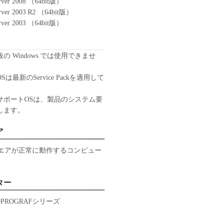
rver 2008 （64bit版）
rver 2003 R2 （64bit版）
rver 2003 （64bit版）
版の Windows では使用できませ
 OSは最新のService Packを適用して
。
サポートOSは、製品のシステム要
します。
ア
エアが正常に動作するコンピュー
ター
agePROGRAFシリーズ