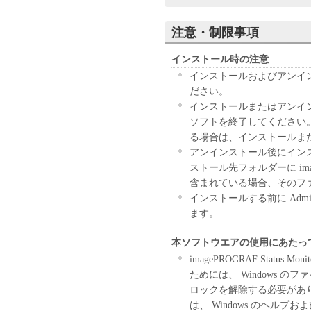
お客様がこの契約に同意でき
に「本ソフトウエア」を破棄
注意・制限事項
１．使用許諾
インストール時の注意
インストールおよびアンイ
(1) お客様は、「本ソフト
ださい。
下「プリンタ」と言います）
インストールまたはアンイ
コンピュータのそれぞれにお
ソフトを終了してください。なお、 
コンピュータの記憶媒体上に
る場合は、インストールま
て表示すること、アクセスす
アンインストール後にイン
ずれも含むものとします）す
ストール先フォルダーに image
ンタ」を使用することを許可
含まれている場合、そのフ
定ユーザ」と言います）に、
インストールする前に Admini
させることができます。その
ます。
の条件に従わせることにつき
本ソフトウエアの使用にあたっ
(2) お客様は、再使用許諾
imagePROGRAF Status Mon
「本ソフトウエア」を使用も
ためには、 Windows 
ロックを解除する必要がありま
(3) お客様は、「本ソフト
は、 Windows のヘル