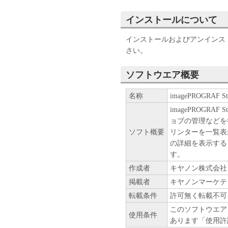
エンジニアリング、逆コンパ
また第三者にこのような行為
インストールについて
(4) 本契約に明示的に定め
インストールおよびアンインス
る知的財産権のいかなる権利
さい。
２．所有権
ソフトウエア概要
「本ソフトウエア」及びその
名称
imagePROGRAF Stat
ヤノンまたはキヤノンのライ
imagePROGRA
３．保証
ョブの管理などを
ソフト概要
リンターを一覧表
「許諾ソフトウエア」が、CD
の詳細を表示する
合、キヤノンは、お客様が「
す。
「許諾ソフトウエア」が格納
作成者
キヤノン株式会社
す）に物理的な欠陥がないこ
掲載者
キヤノンマーケテ
物理的な欠陥が発見された場
転載条件
許可無く転載不可
す。
このソフトウエア
使用条件
４．保証の否認・免責
あります「使用許