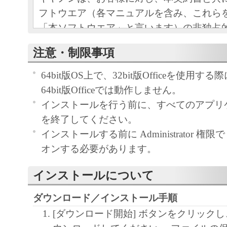
フトウエア（各マニュアルを含み、これら
「本ソフトウエア」と言います）の非独占
条項に基づき許諾し、お客様も下記条項に
注意・制限事項
ものとします。
お客様は、「本ソフトウエア」のインスト
64bit版OS上で、32bit版Officeを使用
この契約に同意したことになります。
64bit版Officeでは動作しません。
お客様がこの契約に同意できない場合には
インストールを行う前に、すべてのアプリ
ストールされず、直ちに「本ソフトウエア
を終了してください。
さい。
インストールする前に Administrator 権限で 
オンする必要があります。
１．使用許諾
インストールについて
(1) お客様は、「本ソフトウエア」を、キ
ェットプリンタ（以下「プリンタ」と言い
ダウンロード／インストール手順
たはネットワークを通じ接続される複数の
[ダウンロード開始] ボタンをクリック
それぞれにおいて使用（「使用」とは、「