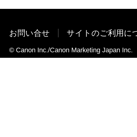
れて提供されている場合、キヤノンは、お
Ver.1.50
フトウエア」を購入した日から90日の間、
Office 2013 に対応しました。
エア」が格納されている記憶媒体（以下「
お問い合せ
サイトのご利用に
Windows 8.1 (32bit/64bit)／Windows Se
います）に物理的な欠陥がないことを保証
応しました。
証期間中に「メディア」に物理的な欠陥が
© Canon Inc./Canon Marketing Japan Inc.
以下の不具合を改善しました。
には、キヤノンは、「メディア」を交換い
・ 特殊な環境 （サーバーとの接続が
４．保証の否認・免責
より機能しない状態の共有接続したプ
刷を行うPCにプリンターとして登録さ
(1) 「本ソフトウエア」は、『現状のまま
において、Excelから Print Plug-In for
諾されます。キヤノン、キヤノンの関連会
と、エラーが発生する場合がある。
売代理店及び販売店は、「本ソフトウエア
・ Wordから Print Plug-In for Off
品性及び特定の目的への適合性の保証を含
のレイアウトが崩れた状態で印刷され
証も、明示たると黙示たるとを問わず一切
Office XPのサポートを終了しました。
ます。
Ver.1.40