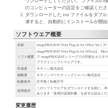
ウンロードしてください。 ファイルの
ア」をコンピュータの記憶媒体上にインス
のコンピューターの設定をご確認くださ
と、またはコンピュータにおいて表示する
ダウンロードした exe ファイルをダブ
すること、読み出すこと、もしくは実行す
凍すると、自動的にインストールが開始
も含むものとします）することができます
た、お客様が「プリンタ」を使用すること
ソフトウエア概要
様のイントラネット内のユーザ（以下「指
名称
imagePROGRAF Print Plug-In for Office Ver.1.70
います）に、本契約の条件の下で、「許諾
imagePROGRAF Print Plug-In for Officeは、Mi
を使用させることができます。その場合、
ソフト概要
で imagePROGRAFシリーズでの印刷をカス
かる「指定ユーザ」を本契約の条件に従わ
プラグインソフトウエアです。
き、すべての責任を負っていただくものと
作成者
キヤノン株式会社
掲載者
キヤノンマーケティングジャパン株式会社
(2) お客様は、再使用許諾、譲渡、頒布、
転載条件
許可無く転載不可
により、第三者に「本ソフトウエア」を使
このソフトウエアをダウンロードする前に、本
使用条件
あります「使用許諾契約書」を必ずお読みくだ
させることはできません。
変更履歴
(3) お客様は、「本ソフトウエア」の全部