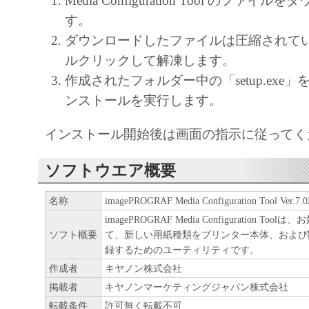
Media Configuration Tool のファイ
正、改変、リバース・エンジニアリング、
す。
たは逆アセンブル等することはできません
ダウンロードしたファイルは圧縮されて
このような行為をさせてはなりません。
ルクリックして解凍します。
作成されたフォルダー中の「setup.exe
(4) 本契約に明示的に定める場合を除き、
ンストールを実行します。
フトウエア」に関する知的財産権のいかな
に付与するものではありません。
インストール開始後は画面の指示に従ってく
２．所有権
ソフトウエア概要
「本ソフトウエア」及びその複製物に係る
名称
imagePROGRAF Media Configuration Tool Ver.7.0
は、その内容によりキヤノンまたはキヤノ
imagePROGRAF Media Configuration T
ーに帰属します。
ソフト概要
て、新しい用紙種類をプリンター本体、および
録するためのユーティリティです。
３．保証
作成者
キヤノン株式会社
掲載者
キヤノンマーケティングジャパン株式会社
「許諾ソフトウエア」が、CD-ROM等の記
転載条件
許可無く転載不可