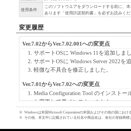
れて提供されている場合、キヤノンは、お
このソフトウエアをダウンロードする前に、本
使用条件
あります「使用許諾契約書」を必ずお読みくだ
フトウエア」を購入した日から90日の間、
エア」が格納されている記憶媒体（以下「
変更履歴
います）に物理的な欠陥がないことを保証
証期間中に「メディア」に物理的な欠陥が
Ver.7.02からVer.7.02.001への変更点
には、キヤノンは、「メディア」を交換い
サポートOSに Windows 11を追加しま
サポートOSに Windows Server 20
４．保証の否認・免責
軽微な不具合を修正しました。
(1) 「本ソフトウエア」は、『現状のまま
Ver.7.01からVer.7.02への変更点
諾されます。キヤノン、キヤノンの関連会
Media Configuration Tool のイ
売代理店及び販売店は、「本ソフトウエア
ら変更して再インストールした
品性及び特定の目的への適合性の保証を含
場合に必要としていた用紙情報ファイ
証も、明示たると黙示たるとを問わず一切
※
Windowsは米国Microsoft Corporationの米国およびその他の国
不要とする改善を行いました。
※
その他、本文中に記載されている社名や商品名は、各社の登録商標
ます。