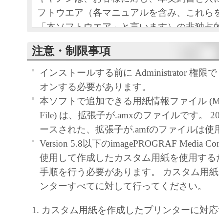
フトウエア（各マニュアルを含み、これら
「本ソフトウエア」と言います）の非独占
条項に基づき許諾し、お客様も下記条項に
注意・制限事項
ものとします。
お客様は、「本ソフトウエア」のインスト
インストールする前に Administrator 権限で 
この契約に同意したことになります。
オンする必要があります。
お客様がこの契約に同意できない場合には
本ソフトで追加できる用紙情報ファイル (Media I
ストールされず、直ちに「本ソフトウエア
File) は、拡張子が.amxのファイルです。 
さい。
ースされた、拡張子が.amfのファイルは
Version 5.8以下のimagePROGRAF Media Conf
１．使用許諾
使用して作成したカスタム用紙を使用する
手順を行う必要があります。 カスタム用
(1) お客様は、「本ソフトウエア」を、キ
ンターすべてに対して行ってください。
ェットプリンタ（以下「プリンタ」と言い
たはネットワークを通じ接続される複数の
1. カスタム用紙を作成したプリンターに対応す
それぞれにおいて使用（「使用」とは、「