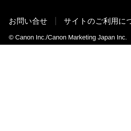
(2) キヤノン、キヤノンの関連会社、それ
び販売店は、「許諾ソフトウエア」の使用
お問い合せ
サイトのご利用に
から生ずるいかなる損害（逸失利益及びそ
たは付随的な損害を含むがこれらに限定さ
© Canon Inc./Canon Marketing Japan Inc.
て、一切の責任を負わないものとします。
ン、キヤノンの関連会社、それらの販売代
がかかる損害の可能性について知らされて
様です。
(3) キヤノン、キヤノンの関連会社、それ
び販売店は、「本ソフトウエア」の使用に
してお客様と第三者との間に生じたいかな
も、一切責任を負わないものとします。
(4) 以上が、「本ソフトウエア」に関する
ンの関連会社、それらの販売代理店及び販