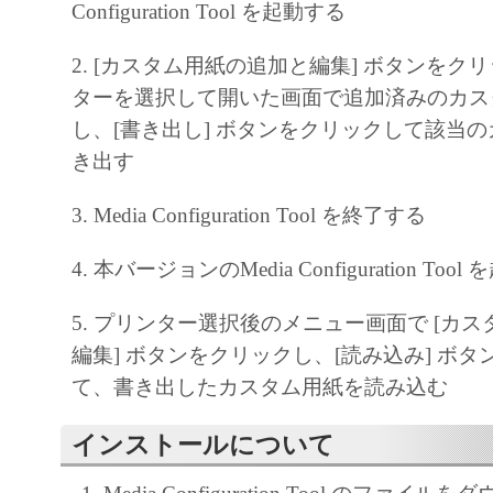
Configuration Tool を起動する
ア」をコンピュータの記憶媒体上にインス
と、またはコンピュータにおいて表示する
2. [カスタム用紙の追加と編集] ボタンをク
すること、読み出すこと、もしくは実行す
ターを選択して開いた画面で追加済みのカス
も含むものとします）することができます
し、[書き出し] ボタンをクリックして該当
た、お客様が「プリンタ」を使用すること
き出す
様のイントラネット内のユーザ（以下「指
3. Media Configuration Tool を終了する
います）に、本契約の条件の下で、「許諾
を使用させることができます。その場合、
4. 本バージョンのMedia Configuration Too
かる「指定ユーザ」を本契約の条件に従わ
き、すべての責任を負っていただくものと
5. プリンター選択後のメニュー画面で [カ
編集] ボタンをクリックし、[読み込み] ボ
(2) お客様は、再使用許諾、譲渡、頒布、
て、書き出したカスタム用紙を読み込む
により、第三者に「本ソフトウエア」を使
させることはできません。
インストールについて
(3) お客様は、「本ソフトウエア」の全部