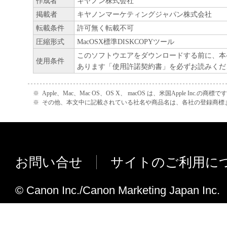
作成者
キヤノン株式会社
正、改変、リバース・エンジニアリング、
掲載者
キヤノンマーケティングジャパン株式会社
たは逆アセンブル等することはできません
転載条件
許可無く転載不可
このような行為をさせてはなりません。
圧縮形式
MacOSX標準DISKCOPYツール
このソフトウエアをダウンロードする前に、本
使用条件
(4) 本契約に明示的に定める場合を除き、
あります「使用許諾契約書」を必ずお読みくだ
フトウエア」に関する知的財産権のいかな
に付与するものではありません。
※
Apple、Mac、Mac OS、OS X、 macOS は、米国Apple Inc.の商標で
※
その他、本文中に記載されている社名や商品名は、各社の登録商標
２．所有権
「本ソフトウエア」及びその複製物に係る
は、その内容によりキヤノンまたはキヤノ
お問い合せ
サイトのご利用に
ーに帰属します。
© Canon Inc./Canon Marketing Japan Inc.
３．保証
「許諾ソフトウエア」が、CD-ROM等の記