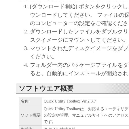
[ダウンロード開始] ボタンをクリック
ア」をコンピュータの記憶媒体上にインス
ウンロードしてください。 ファイルの
と、またはコンピュータにおいて表示する
のコンピューターの設定をご確認くださ
すること、読み出すこと、もしくは実行す
ダウンロードしたファイルをダブルクリ
も含むものとします）することができます
スクイメージにマウントしてください。
た、お客様が「プリンタ」を使用すること
マウントされたディスクイメージをダブ
様のイントラネット内のユーザ（以下「指
ください。
います）に、本契約の条件の下で、「許諾
フォルダー内のパッケージファイルをダ
を使用させることができます。その場合、
ると、自動的にインストールが開始され
かる「指定ユーザ」を本契約の条件に従わ
き、すべての責任を負っていただくものと
ソフトウエア概要
(2) お客様は、再使用許諾、譲渡、頒布、
名称
Quick Utility Toolbox Ver.2.3.7
により、第三者に「本ソフトウエア」を使
Quick Utility Toolboxは、対応するユー
させることはできません。
ソフト概要
の設定や管理、マニュアルサイトへのアクセス
です。
(3) お客様は、「本ソフトウエア」の全部