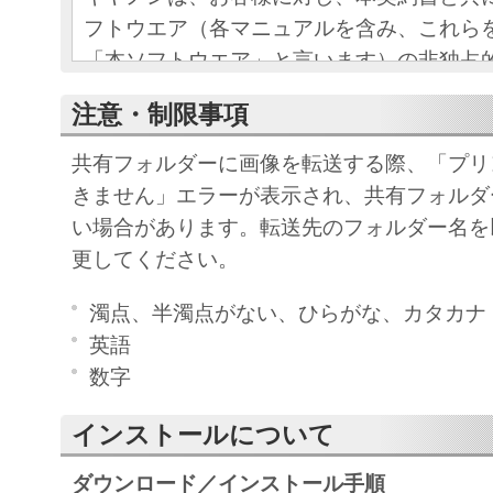
フトウエア（各マニュアルを含み、これら
「本ソフトウエア」と言います）の非独占
条項に基づき許諾し、お客様も下記条項に
注意・制限事項
ものとします。
お客様は、「本ソフトウエア」のインスト
共有フォルダーに画像を転送する際、「プリ
この契約に同意したことになります。
きません」エラーが表示され、共有フォルダ
お客様がこの契約に同意できない場合には
い場合があります。転送先のフォルダー名を
ストールされず、直ちに「本ソフトウエア
更してください。
さい。
濁点、半濁点がない、ひらがな、カタカナ
１．使用許諾
英語
数字
(1) お客様は、「本ソフトウエア」を、キ
ェットプリンタ（以下「プリンタ」と言い
インストールについて
たはネットワークを通じ接続される複数の
ダウンロード／インストール手順
それぞれにおいて使用（「使用」とは、「