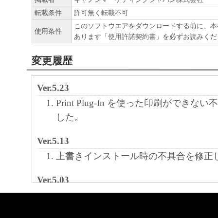
正、改変、リバース・エンジニアリング、
転載条件
許可無く転載不可
たは逆アセンブル等することはできません
このソフトウエアをダウンロードする前に、本
使用条件
あります「使用許諾契約書」を必ずお読みくだ
このような行為をさせてはなりません。
変更履歴
(4) 本契約に明示的に定める場合を除き、
フトウエア」に関する知的財産権のいかな
Ver.5.23
に付与するものではありません。
Print Plug-In を使った印刷ができ
２．所有権
した。
「本ソフトウエア」及びその複製物に係る
Ver.5.13
は、その内容によりキヤノンまたはキヤノ
上書きインストール時の不具合を修正
ーに帰属します。
Ver.5.03
３．保証
サポートOSにmacOS Mojave (10.14
「許諾ソフトウエア」が、CD-ROM等の記