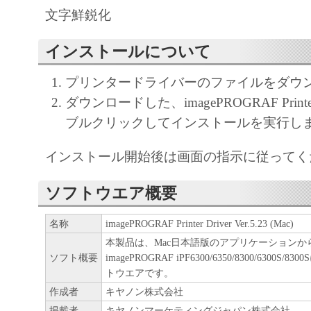
文字鮮鋭化
ア」をコンピュータの記憶媒体上にインス
と、またはコンピュータにおいて表示する
インストールについて
すること、読み出すこと、もしくは実行す
も含むものとします）することができます
プリンタードライバーのファイルをダウ
た、お客様が「プリンタ」を使用すること
ダウンロードした、imagePROGRAF Printer 
様のイントラネット内のユーザ（以下「指
ブルクリックしてインストールを実行し
います）に、本契約の条件の下で、「許諾
インストール開始後は画面の指示に従ってく
を使用させることができます。その場合、
かる「指定ユーザ」を本契約の条件に従わ
ソフトウエア概要
き、すべての責任を負っていただくものと
名称
imagePROGRAF Printer Driver Ver.5.23 (Mac)
(2) お客様は、再使用許諾、譲渡、頒布、
本製品は、Mac日本語版のアプリケーションか
により、第三者に「本ソフトウエア」を使
ソフト概要
imagePROGRAF iPF6300/6350/8300/6300
させることはできません。
トウエアです。
作成者
キヤノン株式会社
(3) お客様は、「本ソフトウエア」の全部
掲載者
キヤノンマーケティングジャパン株式会社