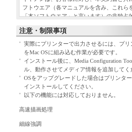
フトウエア（各マニュアルを含み、これら
「本ソフトウエア」と言います）の非独占
条項に基づき許諾し、お客様も下記条項に
注意・制限事項
ものとします。
お客様は、「本ソフトウエア」のインスト
実際にプリンターで出力させるには、プリ
この契約に同意したことになります。
をMac OSに組み込む作業が必要です。
お客様がこの契約に同意できない場合には
インストール後に、Media Configuration 
ストールされず、直ちに「本ソフトウエア
ル、動作させてメディア情報を追加してく
さい。
OSをアップグレードした場合はプリンタ
インストールしてください。
１．使用許諾
以下の機能には対応しておりません。
(1) お客様は、「本ソフトウエア」を、キ
高速描画処理
ェットプリンタ（以下「プリンタ」と言い
たはネットワークを通じ接続される複数の
細線強調
それぞれにおいて使用（「使用」とは、「