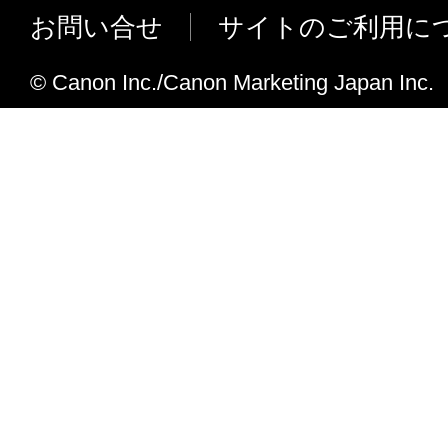
れて提供されている場合、キヤノンは、お
お問い合せ
サイトのご利用に
フトウエア」を購入した日から90日の間、
エア」が格納されている記憶媒体（以下「
© Canon Inc./Canon Marketing Japan Inc.
います）に物理的な欠陥がないことを保証
証期間中に「メディア」に物理的な欠陥が
には、キヤノンは、「メディア」を交換い
４．保証の否認・免責
(1) 「本ソフトウエア」は、『現状のまま
諾されます。キヤノン、キヤノンの関連会
売代理店及び販売店は、「本ソフトウエア
品性及び特定の目的への適合性の保証を含
証も、明示たると黙示たるとを問わず一切
ます。