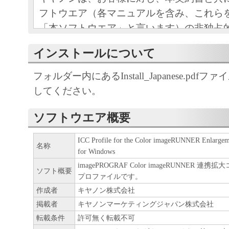
フトウエア（各マニュアルを含み、これら
「本ソフトウエア」と言います）の非独占
条項に基づき許諾し、お客様も下記条項に
インストールについて
ものとします。
お客様は、「本ソフトウエア」のインスト
フォルダー内にあるInstall_Japanese.pdf
この契約に同意したことになります。
してください。
お客様がこの契約に同意できない場合には
ストールされず、直ちに「本ソフトウエア
ソフトウエア概要
さい。
ICC Profile for the Color imageRUNNER Enlargem
名称
for Windows
１．使用許諾
imagePROGRAF Color imageRUNNER 
ソフト概要
プロファイルです。
(1) お客様は、「本ソフトウエア」を、キ
作成者
キヤノン株式会社
ェットプリンタ（以下「プリンタ」と言い
掲載者
キヤノンマーケティングジャパン株式会社
たはネットワークを通じ接続される複数の
転載条件
許可無く転載不可
それぞれにおいて使用（「使用」とは、「