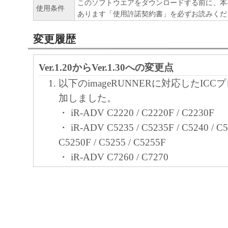
このソフトウエアをダウンロードする前に、本
使用条件
ア」をコンピュータの記憶媒体上にインス
あります「使用許諾契約書」を必ずお読みくだ
と、またはコンピュータにおいて表示する
変更履歴
すること、読み出すこと、もしくは実行す
も含むものとします）することができます
Ver.1.20からVer.1.30への変更点
た、お客様が「プリンタ」を使用すること
以下のimageRUNNERに対応したIC
様のイントラネット内のユーザ（以下「指
加しました。
います）に、本契約の条件の下で、「許諾
・ iR-ADV C2220 / C2220F / C2230F
を使用させることができます。その場合、
・ iR-ADV C5235 / C5235F / C5240 / C5
かる「指定ユーザ」を本契約の条件に従わ
C5250F / C5255 / C5255F
き、すべての責任を負っていただくものと
・ iR-ADV C7260 / C7270
(2) お客様は、再使用許諾、譲渡、頒布、
・ iR-ADV C9270 PRO / C9280 PRO
により、第三者に「本ソフトウエア」を使
・ iR-ADV 4025/4025F/4035/4035F/404
させることはできません。
・ iR-ADV 6255/6265/6275
・ iR-ADV 8205 PRO/8285 PRO/8295 
(3) お客様は、「本ソフトウエア」の全部