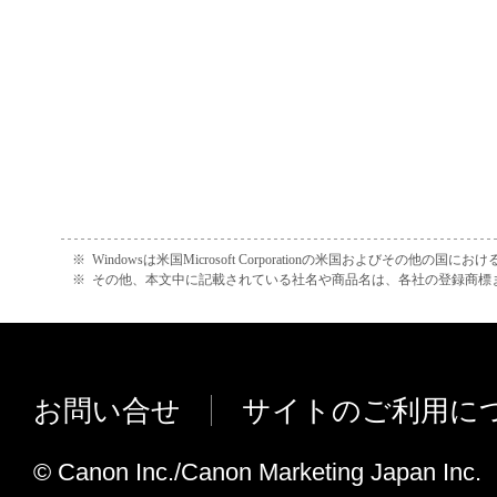
正、改変、リバース・エンジニアリング、
Ver.1.10からVer.1.20への変更点
たは逆アセンブル等することはできません
以下のimageRUNNERに対応したIC
このような行為をさせてはなりません。
加しました。
・ iR-ADV C2020 / C2020F / C2030 / C
(4) 本契約に明示的に定める場合を除き、
・ iR-ADV 6075/6065/6055
フトウエア」に関する知的財産権のいかな
・ iR-ADV 8105PRO/8095PRO/8085PR
に付与するものではありません。
・ imagePRESS C7010VP / C6010
２．所有権
※
Windowsは米国Microsoft Corporationの米国およびその他の国
Ver.1.00からVer.1.10への変更点
※
その他、本文中に記載されている社名や商品名は、各社の登録商標
以下のimageRUNNERに対応したIC
「本ソフトウエア」及びその複製物に係る
加しました。
は、その内容によりキヤノンまたはキヤノ
・ iR-ADV C5030 / C5030F ： CNNIRC
ーに帰属します。
お問い合せ
サイトのご利用に
・ iR-ADV C5035 / C5035F ： CNNIRC
３．保証
・ iR-ADV C5045 / C5045F ： CNNIRC
© Canon Inc./Canon Marketing Japan Inc.
・ iR-ADV C5051 / C5051F ： CNNIRC
「許諾ソフトウエア」が、CD-ROM等の記