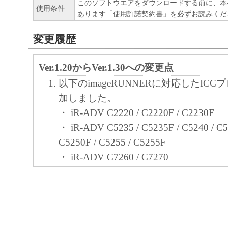
このソフトウエアをダウンロードする前に、本
使用条件
ア」をコンピュータの記憶媒体上にインス
あります「使用許諾契約書」を必ずお読みくだ
と、またはコンピュータにおいて表示する
変更履歴
すること、読み出すこと、もしくは実行す
も含むものとします）することができます
Ver.1.20からVer.1.30への変更点
た、お客様が「プリンタ」を使用すること
以下のimageRUNNERに対応したIC
様のイントラネット内のユーザ（以下「指
加しました。
います）に、本契約の条件の下で、「許諾
・ iR-ADV C2220 / C2220F / C2230F
を使用させることができます。その場合、
・ iR-ADV C5235 / C5235F / C5240 / C5
かる「指定ユーザ」を本契約の条件に従わ
C5250F / C5255 / C5255F
き、すべての責任を負っていただくものと
・ iR-ADV C7260 / C7270
(2) お客様は、再使用許諾、譲渡、頒布、
・ iR-ADV C9270 PRO / C9280 PRO
により、第三者に「本ソフトウエア」を使
・ iR-ADV 4025/4025F/4035/4035F/404
させることはできません。
・ iR-ADV 6255/6265/6275
・ iR-ADV 8205 PRO/8285 PRO/8295 
(3) お客様は、「本ソフトウエア」の全部