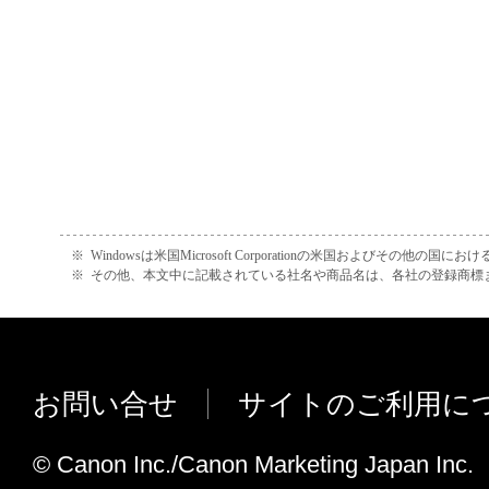
正、改変、リバース・エンジニアリング、
Ver.1.10からVer.1.20への変更点
たは逆アセンブル等することはできません
以下のimageRUNNERに対応したIC
このような行為をさせてはなりません。
加しました。
・ iR-ADV C2020 / C2020F / C2030 / C
(4) 本契約に明示的に定める場合を除き、
・ iR-ADV 6075/6065/6055
フトウエア」に関する知的財産権のいかな
・ iR-ADV 8105PRO/8095PRO/8085PR
に付与するものではありません。
・ imagePRESS C7010VP / C6010
２．所有権
※
Windowsは米国Microsoft Corporationの米国およびその他の国
Ver.1.00からVer.1.10への変更点
※
その他、本文中に記載されている社名や商品名は、各社の登録商標
以下のimageRUNNERに対応したIC
「本ソフトウエア」及びその複製物に係る
加しました。
は、その内容によりキヤノンまたはキヤノ
・ iR-ADV C5030 / C5030F ： CNNIRC
ーに帰属します。
お問い合せ
サイトのご利用に
・ iR-ADV C5035 / C5035F ： CNNIRC
３．保証
・ iR-ADV C5045 / C5045F ： CNNIRC
© Canon Inc./Canon Marketing Japan Inc.
・ iR-ADV C5051 / C5051F ： CNNIRC
「許諾ソフトウエア」が、CD-ROM等の記