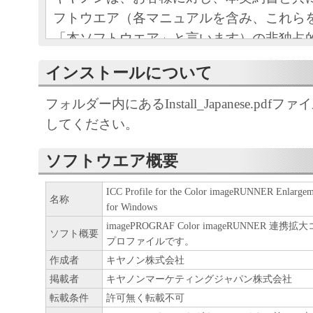
フトウエア（各マニュアルを含み、これら
「本ソフトウエア」と言います）の非独占
条項に基づき許諾し、お客様も下記条項に
インストールについて
ものとします。
お客様は、「本ソフトウエア」のインスト
フォルダー内にあるInstall_Japanese.pdf
この契約に同意したことになります。
してください。
お客様がこの契約に同意できない場合には
ストールされず、直ちに「本ソフトウエア
ソフトウエア概要
さい。
ICC Profile for the Color imageRUNNER Enlargem
名称
for Windows
１．使用許諾
imagePROGRAF Color imageRUNNER 
ソフト概要
プロファイルです。
(1) お客様は、「本ソフトウエア」を、キ
作成者
キヤノン株式会社
ェットプリンタ（以下「プリンタ」と言い
掲載者
キヤノンマーケティングジャパン株式会社
たはネットワークを通じ接続される複数の
転載条件
許可無く転載不可
それぞれにおいて使用（「使用」とは、「