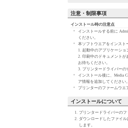
お客様がこの契約に同意でき
に「本ソフトウエア」を破棄
注意・制限事項
１．使用許諾
インストール時の注意点
インストールする前に Admini
(1) お客様は、「本ソフト
ください。
下「プリンタ」と言います）
本ソフトウエアをインスト
コンピュータのそれぞれにお
1. 起動中のアプリケーシ
コンピュータの記憶媒体上に
2. 印刷中のドキュメント
て表示すること、アクセスす
お待ちください。
ずれも含むものとします）す
3. プリンタードライバー
ンタ」を使用することを許可
インストール後に、Media Co
定ユーザ」と言います）に、
ア情報を追加してください
させることができます。その
プリンターのファームウエ
の条件に従わせることにつき
インストールについて
(2) お客様は、再使用許諾
「本ソフトウエア」を使用も
プリンタードライバーのフ
ダウンロードしたファイル
(3) お客様は、「本ソフト
します。