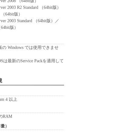
rver 2008 （64bit版）
rver 2003 R2 Standard （64bit版）
se （64bit版）
rver 2003 Standard （64bit版）／
 （64bit版）
版の Windows では使用できませ
 OSは最新のService Packを適用して
。
境
tium 4 以上
のRAM
容量）