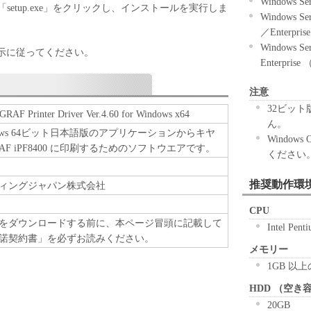
Windows Se
イルまたは逆アセンブル等することはできません。
etup.exe」をクリックし、インストールを実行しま
Windows Se
をさせてはなりません。
／Enterpri
る場合を除き、キヤノンは「本ソフトウエア」に関す
Windows Se
示に従ってください。
もお客様に付与するものではありません。
Enterprise
注意
32ビット
RAF Printer Driver Ver.4.60 for Windows x64
複製物に係る権限及び所有権は、その内容によりキ
ん。
dows 64ビット日本語版のアプリケーションからキヤ
センサーに帰属します。
Windows
GRAF iPF8400 に印刷するためのソフトウエアです。
ください
推奨動作環
ィングジャパン株式会社
-ROM等の記憶媒体に格納されて提供されている場
許諾ソフトウエア」を購入した日から90日の間、
CPU
をダウンロードする前に、本ページ冒頭に記載して
されている記憶媒体（以下「メディア」と言いま
Intel Pen
諾契約書」を必ずお読みください。
とを保証します。当該保証期間中に「メディア」に
メモリー
合には、キヤノンは、「メディア」を交換いたしま
1GB 以上
HDD （空き
20GB