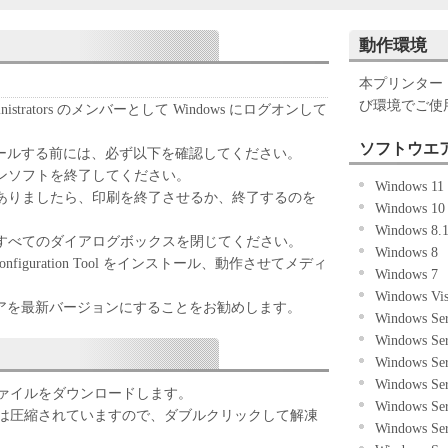
ない場合には、ご使用・インストールされず、直ち
して下さい。
動作環境
本プリンター
び環境でご使
strators のメンバーとして Windows にログオンして
ウエア」を、キヤノンのインクジェットプリンタ（以
に直接またはネットワークを通じ接続される複数の
ソフトウエ
ールする前には、必ず以下を確認してください。
いて使用（「使用」とは、「許諾ソフトウエア」を
ョンソフトを終了してください。
Windows 11
インストールすること、またはコンピュータにおい
がありましたら、印刷を終了させるか、終了するのを
Windows 1
ること、読み出すこと、もしくは実行することのい
Windows 8
ることができます。お客様はまた、お客様が「プリ
のすべてのダイアログボックスを閉じてください。
Windows 8
したお客様のイントラネット内のユーザ（以下「指
nfiguration Tool をインストール、動作させてメディ
Windows 7
本契約の条件の下で、「許諾ソフトウエア」を使用
。
Windows Vi
場合、お客様には、かかる「指定ユーザ」を本契約
アを最新バージョンにすることをお勧めします。
Windows Ser
、すべての責任を負っていただくものとします。
Windows Se
Windows Se
、譲渡、頒布、貸与その他の方法により、第三者に
Windows Se
しくは利用させることはできません。
ァイルをダウンロードします。
Windows Se
は圧縮されていますので、ダブルクリックして解凍
Windows Se
ウエア」の全部または一部を修正、改変、リバース・