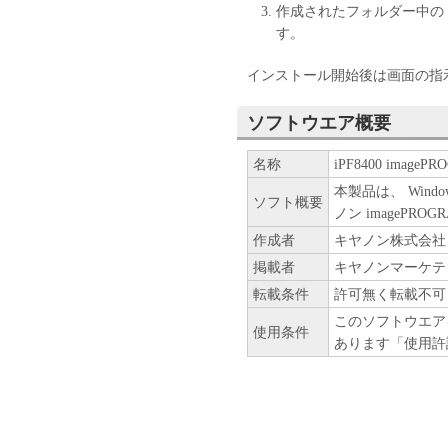
エンジニアリング、逆コンパ
作成されたフォルダー中の「s
また第三者にこのような行為
す。
(4) 本契約に明示的に定め
インストール開始後は画面の指
る知的財産権のいかなる権利
ソフトウエア概要
２．所有権
名称
iPF8400 imagePROG
「本ソフトウエア」及びその
本製品は、 Win
ヤノンまたはキヤノンのライ
ソフト概要
ノン imagePRO
３．保証
作成者
キヤノン株式会社
掲載者
キヤノンマーケテ
「許諾ソフトウエア」が、CD
転載条件
許可無く転載不可
合、キヤノンは、お客様が「
このソフトウエア
「許諾ソフトウエア」が格納
使用条件
あります「使用許
す）に物理的な欠陥がないこ
物理的な欠陥が発見された場
す。
４．保証の否認・免責