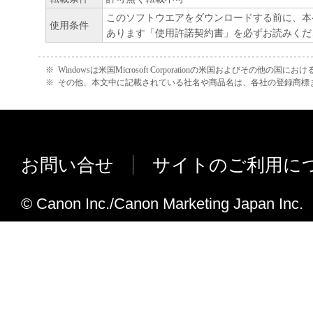
れて提供されている場合、キヤノンは、お
このソフトウエアをダウンロードする前に、本
使用条件
あります「使用許諾契約書」を必ずお読みくだ
フトウエア」を購入した日から90日の間、
エア」が格納されている記憶媒体（以下「
※
Windowsは米国Microsoft Corporationの米国およびその他の国
います）に物理的な欠陥がないことを保証
※
その他、本文中に記載されている社名や商品名は、各社の登録商標
証期間中に「メディア」に物理的な欠陥が
には、キヤノンは、「メディア」を交換い
４．保証の否認・免責
お問い合せ
サイトのご利用に
(1) 「本ソフトウエア」は、『現状のまま
© Canon Inc./Canon Marketing Japan Inc.
諾されます。キヤノン、キヤノンの関連会
売代理店及び販売店は、「本ソフトウエア
品性及び特定の目的への適合性の保証を含
証も、明示たると黙示たるとを問わず一切
ます。