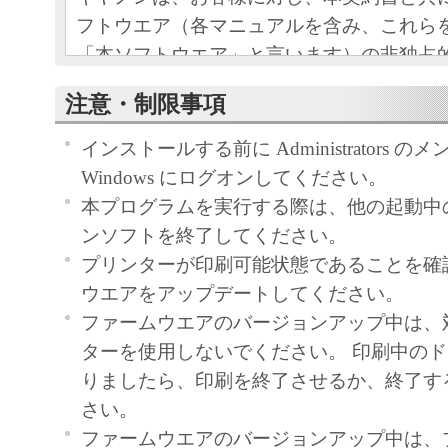
フトウエア（各マニュアルを含み、これら
「本ソフトウエア」と言います）の非独占
条項に基づき許諾し、お客様も下記条項に
注意・制限事項
ものとします。
お客様は、「本ソフトウエア」のインスト
インストールする前に Administrators 
この契約に同意したことになります。
Windows にログオンしてください。
お客様がこの契約に同意できない場合には
本プログラムを実行する際は、他の起動中
ストールされず、直ちに「本ソフトウエア
ンソフトを終了してください。
さい。
プリンターが印刷可能状態であることを確
ウエアをアップデートしてください。
１．使用許諾
ファームウエアのバージョンアップ中は、
ターを使用しないでください。 印刷中の
(1) お客様は、「本ソフトウエア」を、キ
りましたら、印刷を終了させるか、終了す
ェットプリンタ（以下「プリンタ」と言い
さい。
たはネットワークを通じ接続される複数の
ファームウエアのバージョンアップ中は、
それぞれにおいて使用（「使用」とは、「