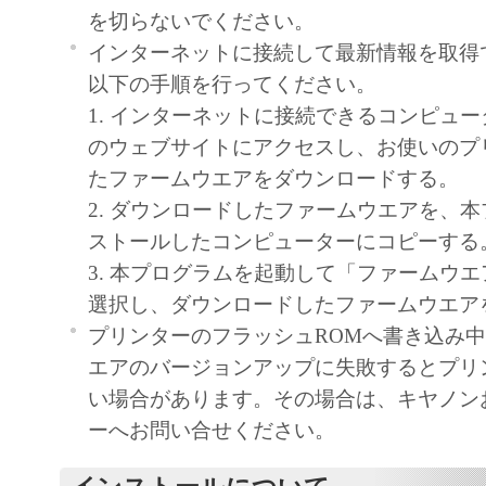
を切らないでください。
ア」をコンピュータの記憶媒体上にインス
インターネットに接続して最新情報を取得
と、またはコンピュータにおいて表示する
以下の手順を行ってください。
すること、読み出すこと、もしくは実行す
1. インターネットに接続できるコンピュ
も含むものとします）することができます
のウェブサイトにアクセスし、お使いのプ
た、お客様が「プリンタ」を使用すること
たファームウエアをダウンロードする。
様のイントラネット内のユーザ（以下「指
2. ダウンロードしたファームウエアを、
います）に、本契約の条件の下で、「許諾
ストールしたコンピューターにコピーする
を使用させることができます。その場合、
3. 本プログラムを起動して「ファームウ
かる「指定ユーザ」を本契約の条件に従わ
選択し、ダウンロードしたファームウエア
き、すべての責任を負っていただくものと
プリンターのフラッシュROMへ書き込み
(2) お客様は、再使用許諾、譲渡、頒布、
エアのバージョンアップに失敗するとプリ
により、第三者に「本ソフトウエア」を使
い場合があります。その場合は、キヤノン
させることはできません。
ーへお問い合せください。
(3) お客様は、「本ソフトウエア」の全部