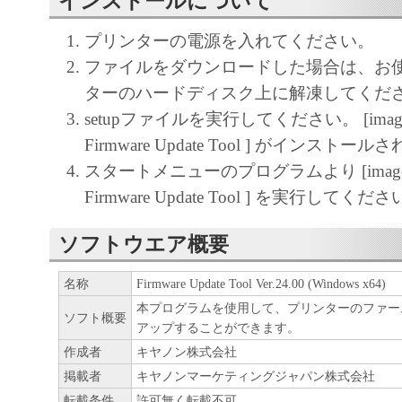
インストールについて
正、改変、リバース・エンジニアリング、
プリンターの電源を入れてください。
たは逆アセンブル等することはできません
ファイルをダウンロードした場合は、お
このような行為をさせてはなりません。
ターのハードディスク上に解凍してくだ
(4) 本契約に明示的に定める場合を除き、
setupファイルを実行してください。 [imag
フトウエア」に関する知的財産権のいかな
Firmware Update Tool ] がインストー
に付与するものではありません。
スタートメニューのプログラムより [image
Firmware Update Tool ] を実行してくだ
２．所有権
ソフトウエア概要
「本ソフトウエア」及びその複製物に係る
は、その内容によりキヤノンまたはキヤノ
名称
Firmware Update Tool Ver.24.00 (Windows x64)
ーに帰属します。
本プログラムを使用して、プリンターのファー
ソフト概要
アップすることができます。
３．保証
作成者
キヤノン株式会社
掲載者
キヤノンマーケティングジャパン株式会社
「許諾ソフトウエア」が、CD-ROM等の記
転載条件
許可無く転載不可