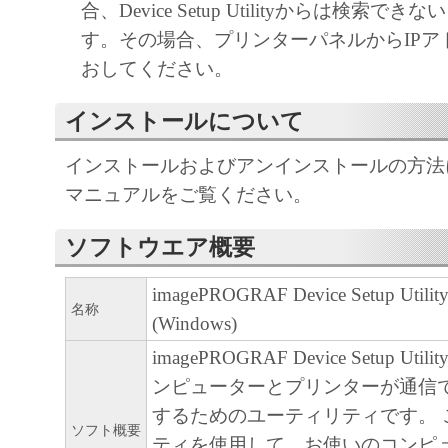
合、Device Setup Utilityからは検索で
ア」をコンピュータの記憶媒体上にインス
す。その場合、プリンターパネルからIPア
と、またはコンピュータにおいて表示する
おしてください。
すること、読み出すこと、もしくは実行す
も含むものとします）することができます
インストールについて
た、お客様が「プリンタ」を使用すること
インストールおよびアンインストールの方法
様のイントラネット内のユーザ（以下「指
マニュアルをご覧ください。
います）に、本契約の条件の下で、「許諾
を使用させることができます。その場合、
ソフトウエア概要
かる「指定ユーザ」を本契約の条件に従わ
き、すべての責任を負っていただくものと
imagePROGRAF Device Setup Utility
名称
(Windows)
(2) お客様は、再使用許諾、譲渡、頒布、
imagePROGRAF Device Setup U
により、第三者に「本ソフトウエア」を使
ンピューターとプリンターが通信
させることはできません。
するためのユーティリティです。 
ソフト概要
(3) お客様は、「本ソフトウエア」の全部
ティを使用して、お使いのコンピ