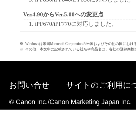
れて提供されている場合、キヤノンは、お
Ver.4.90からVer.5.00への変更点
フトウエア」を購入した日から90日の間、
iPF670/iPF770に対応しました。
エア」が格納されている記憶媒体（以下「
います）に物理的な欠陥がないことを保証
Ver.4.80からVer.4.90への変更点
証期間中に「メディア」に物理的な欠陥が
※
Windowsは米国Microsoft Corporationの米国およびその他の国
iPF680/iPF685/iPF780/iPF785に対
※
その他、本文中に記載されている社名や商品名は、各社の登録商標
には、キヤノンは、「メディア」を交換い
Ver.4.70からVer.4.80への変更点
４．保証の否認・免責
iPF6400SE/iPF8400SEに対応しました
(1) 「本ソフトウエア」は、『現状のまま
Windows 8.1/ Windows Server 20
お問い合せ
サイトのご利用に
諾されます。キヤノン、キヤノンの関連会
Ver.4.60からVer.4.70への変更点
売代理店及び販売店は、「本ソフトウエア
© Canon Inc./Canon Marketing Japan Inc.
iPF6400S /iPF8400S に対応しました。
品性及び特定の目的への適合性の保証を含
Windows 8/ Windows Server 2012
証も、明示たると黙示たるとを問わず一切
ます。
Ver.4.50からVer.4.60 (A/B) への変更点