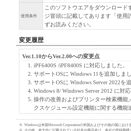
正、改変、リバース・エンジニアリング、
このソフトウエアをダウンロード
たは逆アセンブル等することはできません
ジ冒頭に記載してあります「使用
使用条件
このような行為をさせてはなりません。
ずお読みください。
(4) 本契約に明示的に定める場合を除き、
変更履歴
フトウエア」に関する知的財産権のいかな
に付与するものではありません。
Ver.1.10からVer.2.00への変更点
iPF6400S /iPF8400S に対応しました。
２．所有権
サポートOSに Windows 11を追加しま
サポートOSに Windows Server 20
「本ソフトウエア」及びその複製物に係る
Windows 8/ Windows Server 2012
は、その内容によりキヤノンまたはキヤノ
操作の改善およびプリンター検索機能
ーに帰属します。
クスケジュール設定機能に関する機能
３．保証
た。
※
Windowsは米国Microsoft Corporationの米国およびその他の国
「許諾ソフトウエア」が、CD-ROM等の記
※
その他、本文中に記載されている社名や商品名は、各社の登録商標