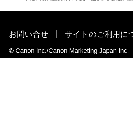
れて提供されている場合、キヤノンは、お
フトウエア」を購入した日から90日の間、
エア」が格納されている記憶媒体（以下「
います）に物理的な欠陥がないことを保証
お問い合せ
サイトのご利用に
証期間中に「メディア」に物理的な欠陥が
には、キヤノンは、「メディア」を交換い
© Canon Inc./Canon Marketing Japan Inc.
４．保証の否認・免責
(1) 「本ソフトウエア」は、『現状のまま
諾されます。キヤノン、キヤノンの関連会
売代理店及び販売店は、「本ソフトウエア
品性及び特定の目的への適合性の保証を含
証も、明示たると黙示たるとを問わず一切
ます。