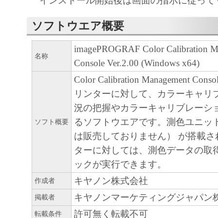
インストール開始後は画面の指示に従って
ア」をコンピュータの記憶媒体上にインス
ソフトウエア概要
と、またはコンピュータにおいて表示する
すること、読み出すこと、もしくは実行す
imagePROGRAF Color Calibration M
も含むものとします）することができます
名称
Console Ver.2.00 (Windows x64)
た、お客様が「プリンタ」を使用すること
Color Calibration Management 
様のイントラネット内のユーザ（以下「指
リンターに対して、カラーキャリ
います）に、本契約の条件の下で、「許諾
況の把握やカラーキャリブレーシ
を使用させることができます。その場合、
るソフトウエアです。測色ユニット
ソフト概要
かる「指定ユーザ」を本契約の条件に従わ
は販売しておりません） が搭載さ
き、すべての責任を負っていただくものと
ターに対しては、測色データの取
(2) お客様は、再使用許諾、譲渡、頒布、
ックが実行できます。
により、第三者に「本ソフトウエア」を使
キヤノン株式会社
作成者
させることはできません。
キヤノンマーケティングジャパン
掲載者
許可無く転載不可
(3) お客様は、「本ソフトウエア」の全部
転載条件