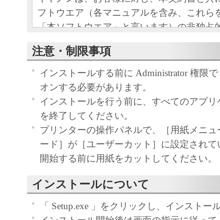
フトウエア（各マニュアルを含み、これら
「本ソフトウエア」と言います）の非独占
条項に基づき許諾し、お客様も下記条項に
注意・制限事項
ものとします。
お客様は、「本ソフトウエア」のインスト
インストールする前に Administrator 権限で 
この契約に同意したことになります。
オンする必要があります。
お客様がこの契約に同意できない場合には
インストールを行う前に、すべてのアプリ
ストールされず、直ちに「本ソフトウエア
を終了してください。
さい。
プリンターの操作パネルで、［用紙メニュ
ード］が［ユーザーカット］に設定されて
１．使用許諾
開始する前に用紙をカットしてください。
(1) お客様は、「本ソフトウエア」を、キ
インストールについて
ェットプリンタ（以下「プリンタ」と言い
たはネットワークを通じ接続される複数の
「 Setup.exe 」をクリックし、インスト
それぞれにおいて使用（「使用」とは、「