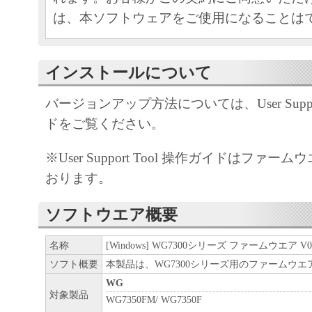
は、本ソフトウェアをご使用になることは
ソフトウェア使用許諾契約書
インストールについて
キヤノン株式会社（以下、キヤノンといい
バージョンアップ方法については、User Suppor
客様に対し、本契約とともに提供する、キ
ドをご覧ください。
タル複合機、カラーコピー機、プリンタ（
製品」と言います。）のファームウェア用
※User Support Tool 操作ガイドはファ
プソフトウェア（以下、「許諾ソフトウェ
おります。
す。）の非独占的使用権を下記条項に基づ
様も下記条項にご同意いただくものとしま
ソフトウエア概要
１.使用許諾
名称
[Windows] WG7300シリーズ ファームウエア V04
(1) お客様は、「許諾ソフトウェア」を、
ソフト概要
本製品は、WG7300シリーズ用のファームウ
にネットワークで接続されたコンピュータ
WG
対象製品
WG7350FM/ WG7350F
ピュータ」と言います。）を経由して、お