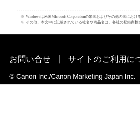
エンジニアリング等することはできません
Google Cloud Platformサポート
このような行為をさせてはなりません。
※
Windowsは米国Microsoft Corporationの米国およびその他の国
した。
※
その他、本文中に記載されている社名や商品名は、各社の登録商標
３．著作権表示
V04.09
お客様は、「許諾ソフトウェア」に含まれ
プロキシ認証設定された環境にてネッ
はキヤノンのライセンサーの著作権表示を
と接続ができない不具合を修正しまし
お問い合せ
サイトのご利用に
もしくは削除してはなりません。
V03.11
４. 所有権
© Canon Inc./Canon Marketing Japan Inc.
AirPrintに対応しました。
「許諾ソフトウェア」に係る権原および所
自動メンテナンスの実施タイミングを
容によりキヤノンまたはキヤノンのライセ
た。
ます。
V02.57
５. 輸出
Google Cloud Printに対応しました。
お客様は、日本国政府または関連する外国
認可等を得ることなしに、「許諾ソフトウ