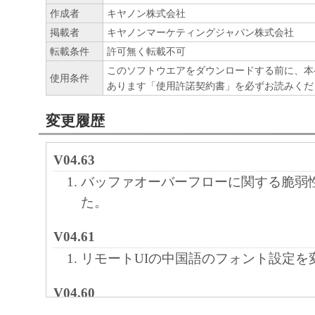
ている｢キヤノン製品｣にインストールし、
作成者
キヤノン株式会社
できます。
掲載者
キヤノンマーケティングジャパン株式会社
(2) お客様は「許諾ソフトウェア」を「キ
転載条件
許可無く転載不可
ンストール完了後、「コンピュータ」上の
このソフトウエアをダウンロードする前に、本
使用条件
あります「使用許諾契約書」を必ずお読みくだ
ェア」を消去するものとします。
(3) 本契約に明示的に定める場合を除き、
変更履歴
ヤノンのライセンサーのいかなる知的財産
と黙示たるとを問わず、本契約によってお
V04.63
いは許諾されるものではありません。
バッファオーバーフローに関する脆弱
た。
２. 制限
(1)お客様は、再使用許諾、譲渡、販売、
V04.61
は貸与その他の方法により、第三者に「許
リモートUIの中国語のフォント設定を
ア」を使用させることはできません。
(2)お客様は、「許諾ソフトウェア」の全
V04.60
正、改変、逆アセンブル、逆コンパイル、
セキュリティー機能の向上を行いまし