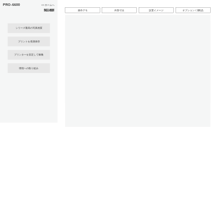
このページの本文へ
PRO-6600
<< ホームへ
製品概要
操作デモ
外形寸法
設置イメージ
オプション / 消耗品
シリーズ最高の写真画質
プリントを長期保存
プリンターを安定して稼働
環境への取り組み