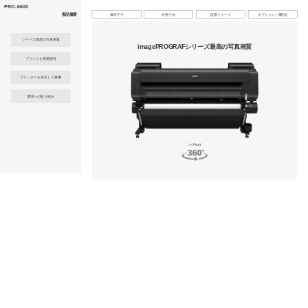
このページの本文へ
PRO-6600
製品概要
操作デモ
外形寸法
設置イメージ
オプション / 消耗品
シリーズ最高の写真画質
imagePROGRAFシリーズ最高の写真画質
プリントを長期保存
プリンターを安定して稼働
環境への取り組み
>> Front