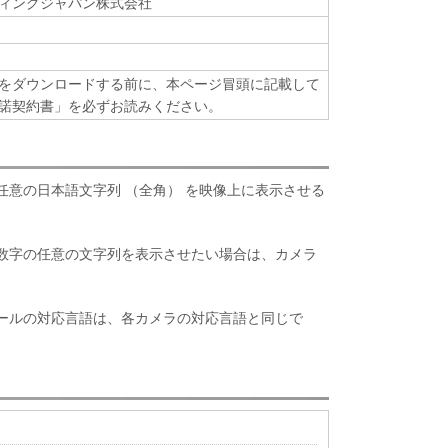
ィングジャパン株式会社
イルまたは逆アセンブルしないものとし、また第三
為をさせないものとします。
る場合においても、再使用許諾、譲渡、販売、頒
をダウンロードする前に、本ページ冒頭に記載して
は貸与その他の方法により、第三者に「許諾ソフト
諾契約書」を必ずお読みください。
たは利用させること、または「許諾ソフトウェア」
翻訳することはできません。
ソフトウェア」の全部または一部を修正、改変、逆
センブル、その他リバースエンジニアリング等し、
任意の日本語文字列 （全角） を映像上に表示させる
ラミング言語に変換することはできません。また第
行為をさせてはなりません。
ソフトウェア」に含まれるキヤノンの著作権表示を
数字の任意の文字列を表示させたい場合は、カメラ
は削除してはなりません。
ソフトウェア」に係る一切の権原および所有権は、
ールの対応言語は、各カメラの対応言語と同じで
ンに帰属します
ート
子会社、それらの販売代理店および販売店は、「許
ンテナンスおよびお客様による「許諾ソフトウェ
ことについて、いかなる責任も負うものではありま