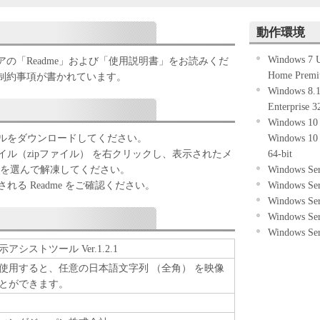
諾ソフトウェア」といいます。）のお客様による使
とキヤノンとの間の法的な合意事項です。お客様
動作環境
インストールされた時点で、「本契約」に同意した
本契約」に同意できない場合、「許諾ソフトウェ
Windows 7 Ul
の「Readme」および「使用説明書」をお読みくだ
止し、「許諾ソフトウェア」をキヤノンまたは販売
Home Premiu
制約事項が書かれています。
Windows 8.1
Enterprise 3
Windows 10 
様に対し、キヤノンのネットワークカメラとともに
ルをダウンロードしてください。
Windows 10 
的として、同時にお客様が購入されたライセンス数
ル（zipファイル） を右クリックし、表示されたメ
64-bit
コンピュータにおいてのみ、「許諾ソフトウェア」
] を選んで解凍してください。
Windows Ser
」においては、「許諾ソフトウェア」をコンピュー
る Readme をご確認ください。
Windows Ser
インストールすること、アクセスすること、もしく
Windows Ser
いずれも含むものとします。）するための、譲渡不
Windows Ser
の非独占的権利を許諾します。
Windows Ser
に基づいて「許諾ソフトウェア」を使用するための
シストツール Ver.1.2.1
て、オリジナルの「許諾ソフトウェア」が記録され
使用すると、任意の日本語文字列 （全角） を映像
ディア」といいます。）を1部保持するものとしま
とができます。
トウェアを複製、修正、改変、リバースエンジニア