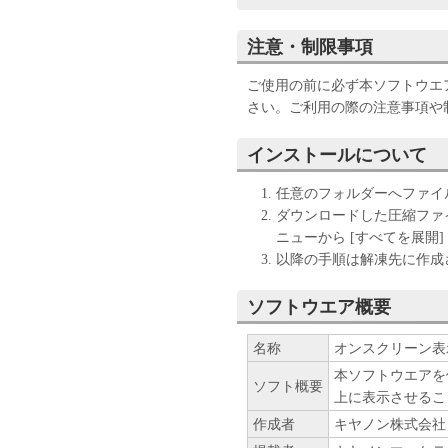
合、これらを含み、以下「許
用について規定する、お客様
注意・制限事項
は、「許諾ソフトウェア」を
ことになります。お客様が「
ご使用の前に必ず本ソフトウエア
ア」のインストール作業を中
さい。ご利用の際の注意事項や
店にご返却ください。
インストールについて
使用許諾
キヤノンは、お客
任意のフォルダーへファイ
使用することを目
ダウンロードした圧縮ファイ
を超えない台数の
ニューから [すべてを展開
を使用（「本契約
以降の手順は解凍先に作成され
タの記憶媒体上に
は実行することの
ソフトウエア概要
能、且つ移転不能
お客様は、上記1
名称
オンスクリーン表示ア
バックアップとし
本ソフトウエアを
ソフト概要
た媒体（以下「メ
上に表示させるこ
す。
作成者
キヤノン株式会社
お客様は、本ソフ