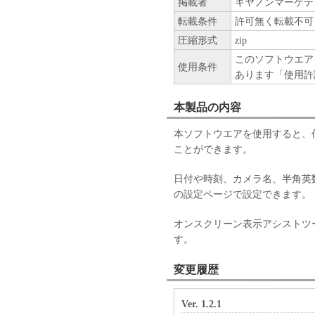
掲載者
キヤノンマーケテ
リング、逆コンパ
者にこのような行
転載条件
許可無く転載不可
制限
圧縮形式
zip
お客様は、いかな
このソフトウエア
布、リースもしく
使用条件
あります「使用許
ウェア」を使用ま
を複製、もしくは
本製品の内容
お客様は、「許諾
コンパイル、逆ア
本ソフトウエアを使用すると、
または他のプログ
ことができます。
三者にこのような
お客様は、「許諾
日付や時刻、カメラ名、半角英
変更、除去、また
の設定ページで設定できます。
権利帰属
著作権を含む、「許諾
オンスクリーン表示アシストツ
その内容によりキヤノ
す。
サポートおよびアップデ
変更履歴
キヤノン、キヤノンの
諾ソフトウェア」のメ
Ver. 1.2.1
ア」の使用を支援する