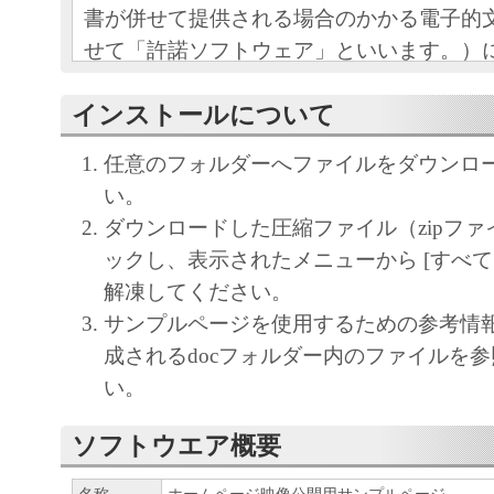
書が併せて提供される場合のかかる電子的
せて「許諾ソフトウェア」といいます。）
とキヤノン株式会社（以下、キヤノンとい
インストールについて
間の法的な契約です。「許諾ソフトウェア
ルすることにより、お客様は本契約の条項
任意のフォルダーへファイルをダウンロ
とに同意されたものとします。本契約の条
い。
い場合は、お客様はキヤノンより「許諾ソ
ダウンロードした圧縮ファイル（zipファ
使用許諾を受けることができず、「許諾ソ
ックし、表示されたメニューから [すべて
使用することはできません。お客様は「許
解凍してください。
ア」のインストールを行わないで下さい。
サンプルページを使用するための参考情
成されるdocフォルダー内のファイルを
１．権利の留保
い。
(1) 「許諾ソフトウェア」に関する著作権
は、キヤノンまたはキヤノンのライセンサ
ソフトウエア概要
す。
(2) 本契約に明示的に定める場合を除き、