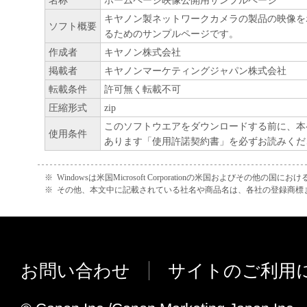
名称
ホームページ映像公開用サンプルページ
ヤノンのライセンサーのいかなる知的財産
キヤノン製ネットワークカメラの製品の映像を
ソフト概要
るためのサンプルページです。
と黙示たるとを問わず、お客様に譲渡また
作成者
キヤノン株式会社
のではありません。
掲載者
キヤノンマーケティングジャパン株式会社
(3) お客様は、「許諾ソフトウェア」に含
転載条件
許可無く転載不可
たはキヤノンのライセンサーの著作権表示
圧縮形式
zip
たは削除してはなりません。
このソフトウエアをダウンロードする前に、本
使用条件
あります「使用許諾契約書」を必ずお読みくだ
２．使用許諾
(1) お客様は、「許諾ソフトウェア」を、
※
Windowsは米国Microsoft Corporationの米国およびその他の国
のネットワークカメラ製品を使用する目的
※
その他、本文中に記載されている社名や商品名は、各社の登録商標
様のコンピュータにおいて使用（「使用」
フトウェア」をインストールすること、ま
と、アクセスすること、読み出すこと、も
お問い合わせ
サイトのご利用
ことのいずれも含むものとします。）する
す。