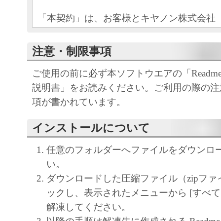
「本契約」は、お客様とキヤノン株式会社
といいます。）との間の契約です。「本契
がインストールされるキヤノンのソフトウ
注意・制限事項
ラインマニュアルおよびその他の電子的文
ご使用の前に必ず本ソフトウエアの「Readm
される場合、これらを含み、以下「許諾ソ
説明書」をお読みください。ご利用の際の注
いいます。）のお客様による使用について
項が書かれています。
様とキヤノンとの間の法的な合意事項です
「許諾ソフトウェア」をインストールされ
インストールについて
契約」に同意したことになります。お客様
同意できない場合、「許諾ソフトウェア」
任意のフォルダーへファイルをダウンロ
作業を中止し、「許諾ソフトウェア」をキ
い。
売店にご返却ください。
ダウンロードした圧縮ファイル（zipファ
ックし、表示されたメニューから [すべて
使用許諾
解凍してください。
キヤノンは、お客様に対し、キヤノ