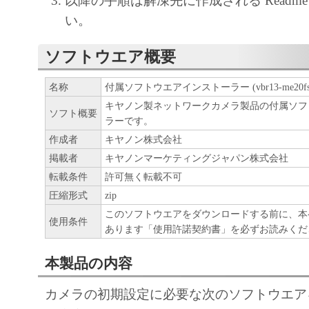
以降の手順は解凍先に作成される Readm
クカメラとともに使用することを目
い。
にお客様が購入されたライセンス数
のコンピュータにおいてのみ、「許
ソフトウエア概要
ア」を使用（「本契約」においては
名称
付属ソフトウエアインストーラー (vbr13-me20fshn) 
ウェア」をコンピュータの記憶媒体
キヤノン製ネットワークカメラ製品の付属ソフ
ルすること、アクセスすること、も
ソフト概要
ラーです。
ことのいずれも含むものとします。
作成者
キヤノン株式会社
譲渡不能、且つ移転不能の非独占的
掲載者
キヤノンマーケティングジャパン株式会社
す。
転載条件
許可無く転載不可
お客様は、上記1に基づいて「許諾
圧縮形式
zip
を使用するためのバックアップとし
このソフトウエアをダウンロードする前に、本
使用条件
の「許諾ソフトウェア」が記録され
あります「使用許諾契約書」を必ずお読みくだ
「メディア」といいます。）を1部
本製品の内容
します。
お客様は、本ソフトウェアを複製、
カメラの初期設定に必要な次のソフトウエア