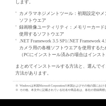
バースエンジニアリング、逆コンパ
します。
センブルしないものとし、また第三
カメラマネジメントツール：初期設定やメ
行為をさせないものとします。
ソフトウエア
制限
録画映像ユーティリティ：メモリーカード
お客様は、いかなる場合においても
使用するソフトウエア
譲渡、販売、頒布、リースもしくは
.NET Framework 3.5 SP1/.NET Framew
法により、第三者に「許諾ソフトウ
カメラ用の各種ソフトウエアを使用するた
たは利用させること、または「許諾
（PCにインストール済みの場合はインス
を複製、もしくは翻訳することはで
お客様は、「許諾ソフトウェア」の
まとめてインストールする方法と、選んでイ
を修正、改変、逆コンパイル、逆ア
方法があります。
他リバースエンジニアリング等し、
グラミング言語に変換することはで
※
Windowsは米国Microsoft Corporationの米国およびその他の国
第三者にこのような行為をさせては
※
その他、本文中に記載されている社名や商品名は、各社の登録商標
お客様は、「許諾ソフトウェア」に
ンの著作権表示を変更、除去、また