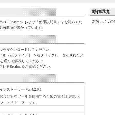
受けることができず、「許諾ソフトウェア」を使用
様は「許諾ソフトウェア」のインストールを行わな
動作環境
対象カメラの
の「Readme」および「使用説明書」をお読みくだ
制約事項が書かれています。
に関する著作権を含む一切の権利は、キヤノンまたは
属します。
る場合を除き、キヤノンおよびキヤノンのライセンサ
明示たると黙示たるとを問わず、お客様に譲渡また
ルをダウンロードしてください。
せん。
ル（zipファイル） を右クリックし、表示されたメ
トウェア」に含まれるキヤノンまたはキヤノンのライ
] を選んで解凍してください。
、除去または削除してはなりません。
れるReadmeをご確認ください。
トウェア」を、対応するキヤノンのネットワークカメ
に、お客様のコンピュータにおいて使用（「使用」
トーラー Ver.4.2.0.1
をインストールすること、または表示すること、ア
および管理ツールを使用するための電子証明書が、
と、もしくは実行することのいずれも含むものとし
るインストーラーです。
。
プの目的でのみ、「許諾ソフトウェア」を１コピー複