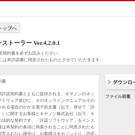
トップへ
ラー Ver.4.2.0.1
諾契約書を必ずお読みください。
には本許諾書に同意されたものとさせていただきます。
約書
用許諾契約書とともに提供される、キヤノンのネッ
ファイル容量
フトウェア並びに、そのオンラインマニュアルその
される場合のかかる電子的文書（以下、併せて「許
。）に関するお客様とキヤノン株式会社（以下、キ
の法的な契約です。「許諾ソフトウェア」をインス
様は本契約の条項に拘束されることに同意されたも
同意されない場合は、お客様はキヤノンより「許諾