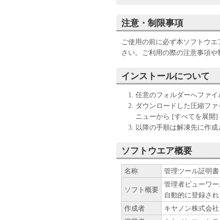
ソフトウェア」の使用許諾を
することはできません。お客
注意・制限事項
いで下さい。
ご使用の前に必ず本ソフトウエア
１．権利の留保
さい。ご利用の際の注意事項や
(1) 「許諾ソフトウェア」
キヤノンのライセンサーに帰
インストールについて
(2) 本契約に明示的に定め
ーのいかなる知的財産権も、
任意のフォルダーへファイ
は許諾されるものではありま
ダウンロードした圧縮ファイ
(3) お客様は、「許諾ソフ
ニューから [すべてを展開
センサーの著作権表示を変更
以降の手順は解凍先に作成さ
２．使用許諾
ソフトウエア概要
(1) お客様は、「許諾ソフ
ラ製品を使用する目的のため
名称
管理ツール証明書インス
とは、「許諾ソフトウェア」
管理者ビューワー
ソフト概要
クセスすること、読み出すこ
自動的に登録され
ます。）することができます
作成者
キヤノン株式会社
(2) お客様は、バックアッ