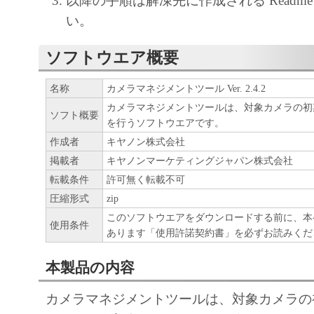
以降の手順は解凍先に作成される Readm
キヤノンのライセンサーのいかなる知的財
い。
ると黙示たるとを問わず、お客様に譲渡ま
ソフトウエア概要
ものではありません。
(3) お客様は、「許諾ソフトウェア」に
名称
カメラマネジメントツール Ver. 2.4.2
またはキヤノンのライセンサーの著作権表
カメラマネジメントツールは、対象カメラの初
ソフト概要
または削除してはなりません。
を行うソフトウエアです。
作成者
キヤノン株式会社
２．使用許諾
掲載者
キヤノンマーケティングジャパン株式会社
(1) お客様は、「許諾ソフトウェア」を
転載条件
許可無く転載不可
ンのネットワークカメラ製品を使用する目
圧縮形式
zip
客様のコンピュータにおいて使用（「使用
このソフトウエアをダウンロードする前に、本
使用条件
ソフトウェア」をインストールすること、
あります「使用許諾契約書」を必ずお読みくだ
こと、アクセスすること、読み出すこと、
本製品の内容
ることのいずれも含むものとします。）す
す。
カメラマネジメントツールは、対象カメラの