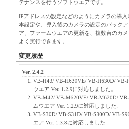
(2) お客様は、バックアップの目的での
テナンスを行うソフトウエアです。
ウェア」を１コピー複製することができま
IPアドレスの設定などのようにカメラの導
様は、かかるバックアップコピーに「許諾
本設定や、導入後のカメラの設定のバックア
に含まれているすべての著作権表示を含め
ア、ファームウエアの更新を、複数台のカメ
うものとし、また、かかるバックアップコ
よく実行できます。
記録媒体上に、「許諾ソフトウェア」に表
のと同一の著作権表示を行うものとします
変更履歴
(3) お客様は、「許諾ソフトウェア」の
修正、改変、リバース・エンジニアリング
Ver. 2.4.2
ル、逆アセンブルまたは他のプログラミン
VB-H43/ VB-H630VE/ VB-H630D/ V
ることはできません。また、第三者にこの
ウエア Ver. 1.2.9に対応しました。
せてはなりません。
VB-M42/ VB-M620VE/ VB-M620D/ V
(4) 本契約に明示的に定める場合を除き
ムウエア Ver. 1.2.9に対応しました。
諾ソフトウェア」を再使用許諾、譲渡、販
VB-S30D/ VB-S31D/ VB-S800D/ VB
貸、リースもしくは貸与すること、または
エア Ver. 1.3.8に対応しました。
訳することはできません。