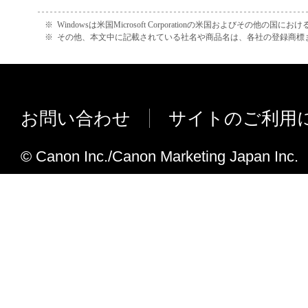
VB-S805D/ VB-S905Fファームウエア Ve
しました。
３．保証の否認および免責
※
Windowsは米国Microsoft Corporationの米国およびその他の国
※
その他、本文中に記載されている社名や商品名は、各社の登録商標
(1) 「許諾ソフトウェア」は、『現状のまま
Ver. 2.4.1
状態で使用許諾されます。
ME20F-SHNに対応しました。
キヤノン、キヤノンの子会社、それらの販
販売店は、「許諾ソフトウェア」に関して
Ver. 2.4
お問い合わせ
サイトのご利用
特定の目的への適合性または「許諾ソフト
VB-H45/ VB-M44/ VB-H730F Mk II/ VB-
がないことを含め、いかなる保証もしませ
VB-S31D Mk II/ VB-S800D Mk II/ VB-S9
© Canon Inc./Canon Marketing Japan Inc.
(2) キヤノンは、お客様の正当な入手を
S805D Mk II/ VB-S905F Mk II に
証される、お客様の「許諾ソフトウェア」の
韓国語に対応しました。
日の間、通常の使用状態において、「許諾
が記録された媒体（以下「メディア」とい
Ver. 2.3.1
理的な欠陥がないことを保証します。キヤ
このソフトウエアの変更は、以下の内容を
の子会社、キヤノンの関連会社、それらの
す。
び販売店のすべての責任及びお客様の唯一
ファームウエア2の更新時、同じバー
る保証を満たさない「メディア」の交換の