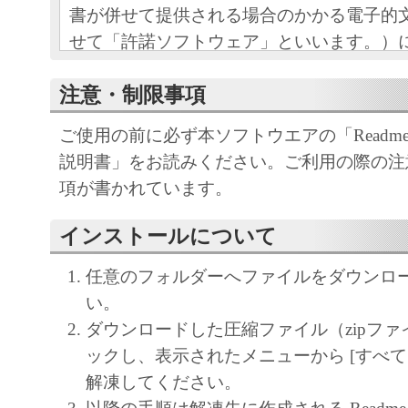
書が併せて提供される場合のかかる電子的
せて「許諾ソフトウェア」といいます。）
とキヤノン株式会社（以下、キヤノンとい
注意・制限事項
間の法的な契約です。「許諾ソフトウェア
ルすることにより、お客様は本契約の条項
ご使用の前に必ず本ソフトウエアの「Readm
とに同意されたものとします。本契約の条
説明書」をお読みください。ご利用の際の注
い場合は、お客様はキヤノンより「許諾ソ
項が書かれています。
使用許諾を受けることができず、「許諾ソ
使用することはできません。お客様は「許
インストールについて
ア」のインストールを行わないで下さい。
任意のフォルダーへファイルをダウンロ
１．権利の留保
い。
(1) 「許諾ソフトウェア」に関する著作
ダウンロードした圧縮ファイル（zipファ
利は、キヤノンまたはキヤノンのライセン
ックし、表示されたメニューから [すべて
す。
解凍してください。
(2) 本契約に明示的に定める場合を除き