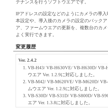
(2) お客様は、バックアップの目的での
テナンスを行うソフトウエアです。
ウェア」を１コピー複製することができま
IPアドレスの設定などのようにカメラの導
様は、かかるバックアップコピーに「許諾
本設定や、導入後のカメラの設定のバックア
に含まれているすべての著作権表示を含め
ア、ファームウエアの更新を、複数台のカメ
うものとし、また、かかるバックアップコ
よく実行できます。
記録媒体上に、「許諾ソフトウェア」に表
のと同一の著作権表示を行うものとします
変更履歴
(3) お客様は、「許諾ソフトウェア」の
修正、改変、リバース・エンジニアリング
Ver. 2.4.2
ル、逆アセンブルまたは他のプログラミン
VB-H43/ VB-H630VE/ VB-H630D/ V
ることはできません。また、第三者にこの
ウエア Ver. 1.2.9に対応しました。
せてはなりません。
VB-M42/ VB-M620VE/ VB-M620D/ V
(4) 本契約に明示的に定める場合を除き
ムウエア Ver. 1.2.9に対応しました。
諾ソフトウェア」を再使用許諾、譲渡、販
VB-S30D/ VB-S31D/ VB-S800D/ VB
貸、リースもしくは貸与すること、または
エア Ver. 1.3.8に対応しました。
訳することはできません。