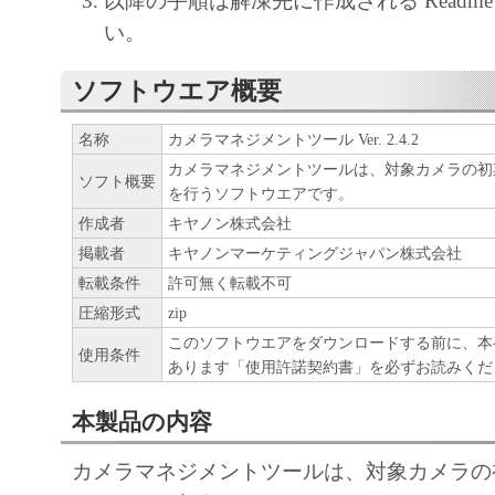
以降の手順は解凍先に作成される Readm
キヤノンのライセンサーのいかなる知的財
い。
ると黙示たるとを問わず、お客様に譲渡ま
ソフトウエア概要
ものではありません。
(3) お客様は、「許諾ソフトウェア」に
名称
カメラマネジメントツール Ver. 2.4.2
またはキヤノンのライセンサーの著作権表
カメラマネジメントツールは、対象カメラの初
ソフト概要
または削除してはなりません。
を行うソフトウエアです。
作成者
キヤノン株式会社
２．使用許諾
掲載者
キヤノンマーケティングジャパン株式会社
(1) お客様は、「許諾ソフトウェア」を
転載条件
許可無く転載不可
ンのネットワークカメラ製品を使用する目
圧縮形式
zip
客様のコンピュータにおいて使用（「使用
このソフトウエアをダウンロードする前に、本
使用条件
ソフトウェア」をインストールすること、
あります「使用許諾契約書」を必ずお読みくだ
こと、アクセスすること、読み出すこと、
本製品の内容
ることのいずれも含むものとします。）す
す。
カメラマネジメントツールは、対象カメラの