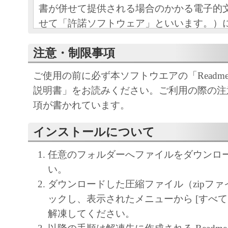
書が併せて提供される場合のかかる電子的
せて「許諾ソフトウェア」といいます。）
とキヤノン株式会社（以下、キヤノンとい
注意・制限事項
間の法的な契約です。「許諾ソフトウェア
ルすることにより、お客様は本契約の条項
ご使用の前に必ず本ソフトウエアの「Readm
とに同意されたものとします。本契約の条
説明書」をお読みください。ご利用の際の注
い場合は、お客様はキヤノンより「許諾ソ
項が書かれています。
使用許諾を受けることができず、「許諾ソ
使用することはできません。お客様は「許
インストールについて
ア」のインストールを行わないで下さい。
任意のフォルダーへファイルをダウンロ
１．権利の留保
い。
(1) 「許諾ソフトウェア」に関する著作
ダウンロードした圧縮ファイル（zipファ
利は、キヤノンまたはキヤノンのライセン
ックし、表示されたメニューから [すべて
す。
解凍してください。
(2) 本契約に明示的に定める場合を除き