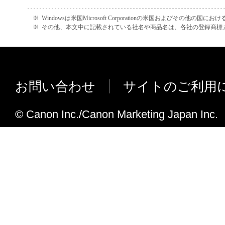
VB-S805D/ VB-S905Fファームウエア Ve
しました。
３．保証の否認および免責
※
Windowsは米国Microsoft Corporationの米国およびその他の国
※
その他、本文中に記載されている社名や商品名は、各社の登録商標
(1) 「許諾ソフトウェア」は、『現状のまま
Ver. 2.4.1
状態で使用許諾されます。
ME20F-SHNに対応しました。
キヤノン、キヤノンの子会社、それらの販
販売店は、「許諾ソフトウェア」に関して
Ver. 2.4
お問い合わせ
サイトのご利用
特定の目的への適合性または「許諾ソフト
VB-H45/ VB-M44/ VB-H730F Mk II/ VB-
がないことを含め、いかなる保証もしませ
VB-S31D Mk II/ VB-S800D Mk II/ VB-S9
© Canon Inc./Canon Marketing Japan Inc.
(2) キヤノンは、お客様の正当な入手を
S805D Mk II/ VB-S905F Mk II に
証される、お客様の「許諾ソフトウェア」の
韓国語に対応しました。
日の間、通常の使用状態において、「許諾
が記録された媒体（以下「メディア」とい
Ver. 2.3.1
理的な欠陥がないことを保証します。キヤ
このソフトウエアの変更は、以下の内容を
の子会社、キヤノンの関連会社、それらの
す。
び販売店のすべての責任及びお客様の唯一
ファームウエア2の更新時、同じバー
る保証を満たさない「メディア」の交換の