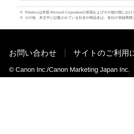
と黙示たるとを問わず、本契約書によって
※
Windowsは米国 Microsoft Corporationの米国およびその他の国
るいは許諾されるものではありません。
※
その他、本文中に記載されている社名や商品名は、各社の登録商標
２．制限
(1) お客様は、再使用許諾、譲渡、販売、
くは貸与その他の方法により、第三者に「
お問い合わせ
サイトのご利用
ア」を使用させることはできません。
(2) お客様は、「本ソフトウェア」の全部
© Canon Inc./Canon Marketing Japan Inc.
正、改変、逆コンパイル、逆アセンブル、
エンジニアリング等することはできません
このような行為をさせてはなりません。
３．著作権表示
お客様は、「本ソフトウェア」に含まれる
キヤノンのライセンサーの著作権表示を変
しくは削除してはなりません。
４．所有権