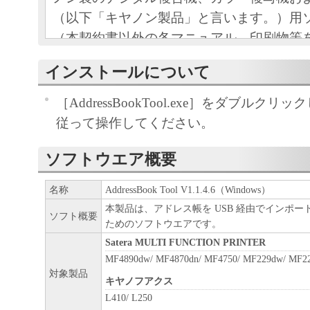
（以下「キヤノン製品」と言います。）用
（本契約書以外の各マニュアル、印刷物等
以下「本ソフトウェア」と言います。）を
インストールについて
めの、お客様とキヤノン株式会社（以下キ
す。）との間の契約書です。
［AddressBookTool.exe］をダブルク
お客様は、『同意』を示す下記のボタンを
従って操作してください。
点、または「本ソフトウェア」のインスト
をもって、本契約書に同意したことになり
ソフトウエア概要
お客様が本契約書に同意できない場合、「
名称
AddressBook Tool V1.1.4.6（Windows）
ア」を使用することはできません。
本製品は、アドレス帳を USB 経由でインポ
ソフト概要
１．許諾
ためのソフトウエアです。
(1) キヤノンは、お客様が「キヤノン製品
Satera MULTI FUNCTION PRINTER
のために、「キヤノン製品」に直接または
MF4890dw/ MF4870dn/ MF4750/ MF229dw/ MF2
対象製品
通じ接続される複数のコンピューター（以
キヤノフアクス
と言います。）において、「本ソフトウェ
L410/ L250