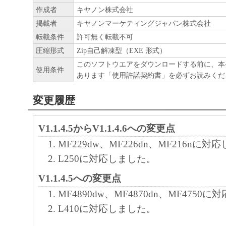
契約書においては、「本ソフトウェア」を
作成者
キヤノン株式会社
の記憶媒体上にインストールすること、ま
掲載者
キヤノンマーケティングジャパン株式会社
ターにおいて表示すること、アクセスする
転載条件
許可無く転載不可
実行することのいずれも含むものとします
圧縮形式
Zip自己解凍型（EXE 形式）
非独占的権利をお客様に対して許諾します
このソフトウエアをダウンロードする前に、本
使用条件
あります「使用許諾契約書」を必ずお読みくだ
た「指定機器」にネットワークを通じて接
ューター上で、かかるコンピューターの使
変更履歴
「本ソフトウェア」を使用させることがで
るコンピューターの使用者に本契約書上の
V1.1.4.5からV1.1.4.6への変更点
を遵守させるとともに、その履行に関し全
MF229dw、MF226dn、MF216nに
を条件とします。
L250に対応しました。
(2) お客様は、上記(1)に基づいて「本ソ
V1.1.4.5への変更点
するためのバックアップとして、「本ソフ
MF4890dw、MF4870dn、MF4750
部、複製することができます。
L410に対応しました。
(3) 上記(1)および(2)に定める場合を除き
ヤノンのライセンサーのいかなる知的財産