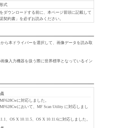
形式
をダウンロードする前に、本ページ冒頭に記載して
ート
諾契約書」を必ずお読みください。
、関係会社、それらの販売代理店および販売店、並
は、お客様による「本ソフトウェア」の使用を支援
ウェア」に対してアップデート、バグの修正あるい
ョンから本ドライバーを選択して、画像データを読み取
て、いかなる責任も負うものではありません。
どの画像入力機器を扱う際に世界標準となっているイン
、『現状のまま』の状態で使用許諾されます。キヤノ
、キヤノンの子会社、キヤノンの関連会社、それら
いずれも、「本ソフトウェア」に関して、商品性お
保証を含め、いかなる保証も、明示たると黙示たる
します。
ライセンサー、キヤノンの子会社、キヤノンの関連会
更点
は販売店のいずれも、「本ソフトウェア」の使用ま
dw/ MF628Cwに対応しました。
なる損害（逸失利益およびその他の派生的または付
w/ MF628Cwにおいて、MF Scan Utility に対応しまし
限定されない全ての損害を言います。）について、
切の責任を負わないものとします。たとえ、キヤノ
0.11.1、OS X 10.11.5、OS X 10.11.6に対応しました。
、キヤノンの子会社、キヤノンの関連会社、それら