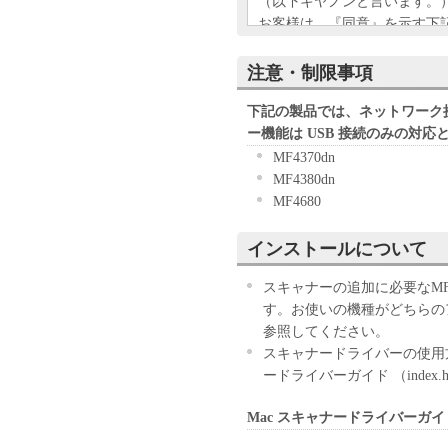
（以下キヤノンと言います。
お客様は、『同意』を示す下
ウェア」のインストールのい
す。
注意・制限事項
お客様が本契約書に同意でき
きません。
下記の製品では、ネットワーク
１．許諾
ー機能は USB 接続のみの対応
(1) キヤノンは、お客様が
MF4370dn
ン製品」に直接またはネット
MF4380dn
下「指定機器」と言います。
MF4680
においては、「本ソフトウェ
すること、またはコンピュー
インストールについて
しくは実行することのいずれ
お客様に対して許諾します。
スキャナーの追加に必要なMF Sca
て接続されたコンピューター
す。お使いの機種がどちらの
ソフトウェア」を使用させる
参照してください。
に本契約書上の義務および条
スキャナードライバーの使用方
負うことを条件とします。
ードライバーガイド （index
(2) お客様は、上記(1)に
Mac スキャナードライバーガイ
ップとして、「本ソフトウェ
(3) 上記(1)および(2)