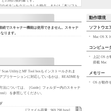
）との間の契約書です。
記のボタンをクリックした時点、または「本ソフト
ずれかをもって、本契約書に同意したことになりま
動作環境
ない場合、「本ソフトウェア」を使用することはで
ソフトウエ
接続でスキャナー機能は使用できません。スキャナ
となります。
Mac OS X 1
「キヤノン製品」を利用する目的のために、「キヤノ
ワークを通じ接続される複数のコンピューター（以
コンピュー
）において、「本ソフトウェア」を使用（本契約書
ア」をコンピューターの記憶媒体上にインストール
上記 OS
ターにおいて表示すること、アクセスすること、も
搭載 Mac
も含むものとします。）するための非独占的権利を
お客様は、また「指定機器」にネットワークを通じ
n UtilityとMF Tool boxもインストールされま
メモリー
上で、かかるコンピューターの使用者に対して「本
アプリケーションに対応しているかは、READMEを
ことができますが、かかるコンピューターの使用者
OS が動
件を遵守させるとともに、その履行に関し全責任を
法については、［Guide］フォルダー内のスキャナ
.html） を参照してください。
基づいて「本ソフトウェア」を使用するためのバックア
ド
ア」を１部、複製することができます。
に定める場合を除き、キヤノンまたはキヤノンのライセンサ
[ファイル容量 : 969,298 byte]