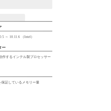
ア
0.5 ～ 10.11.6 （Intel）
ター
 が動作するインテル製プロセッサー
作を保証しているメモリー量