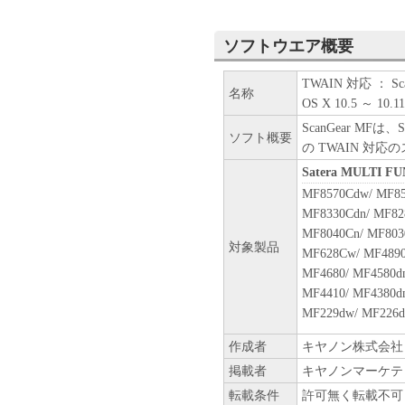
ーのいかなる知的財産権も、
お客様に譲渡あるいは許諾さ
ソフトウエア概要
２．制限
TWAIN 対応 ： Scanne
(1) お客様は、再使用許諾
名称
OS X 10.5 ～ 10.11
法により、第三者に「本ソフ
ScanGear M
(2) お客様は、「本ソフト
ソフト概要
の TWAIN 対
ル、逆アセンブル、その他リ
また第三者にこのような行為
Satera MULTI F
MF8570Cdw/ MF85
３．著作権表示
MF8330Cdn/ MF82
お客様は、「本ソフトウェア
MF8040Cn/ MF803
対象製品
ーの著作権表示を変更し、除
MF628Cw/ MF4890
MF4680/ MF4580dn
４．所有権
MF4410/ MF4380dn
「本ソフトウェア」に係る権
MF229dw/ MF226d
キヤノンのライセンサーに帰
作成者
キヤノン株式会社
５．輸出
掲載者
キヤノンマーケテ
お客様は、日本国政府または
転載条件
許可無く転載不可
に、「本ソフトウェア」の全