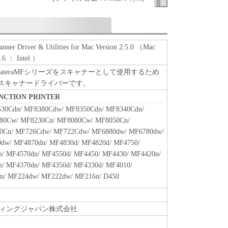
明示たると黙示たるとを問わず、本契約書によって
れるものではありません。
r Driver & Utilities for Mac Version 2.5.0 （Mac
、譲渡、販売、頒布、リースもしくは貸与その他の方
.6 ： Intel ）
トウェア」を使用させることはできません。
Fは、SateraMFシリーズをスキャナーとして使用するため
ウェア」の全部または一部を修正、改変、逆コンパイ
応のスキャナードライバーです。
バースエンジニアリング等することはできません。
をさせてはなりません。
UNCTION PRINTER
30Cdn/ MF8380Cdw/ MF8350Cdn/ MF8340Cdn/
80Cw/ MF8230Cn/ MF8080Cw/ MF8050Cn/
」に含まれるキヤノンまたはキヤノンのライセンサ
0Cn/ MF726Cdw/ MF722Cdw/ MF6880dw/ MF6780dw/
去しもしくは削除してはなりません。
dw/ MF4870dn/ MF4830d/ MF4820d/ MF4750/
/ MF4570dn/ MF4550d/ MF4450/ MF4430/ MF4420n/
/ MF4370dn/ MF4350d/ MF4330d/ MF4010/
原および所有権は、その内容によりキヤノンまたは
n/ MF224dw/ MF222dw/ MF216n/ D450
属します。
ィングジャパン株式会社
関連する外国政府より必要な許可等を得ることなし
部または一部を、直接または間接に輸出してはなり