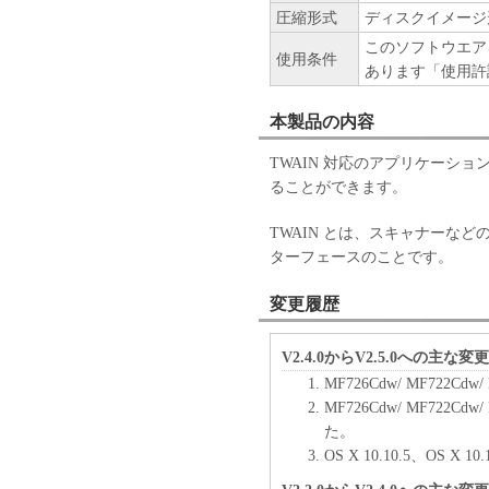
圧縮形式
ディスクイメージ
ません。
このソフトウエア
使用条件
６．サポートおよびアップデ
あります「使用許
キヤノン、キヤノンの子会社
びにキヤノンのライセンサー
本製品の内容
すること、および「本ソフト
TWAIN 対応のアプリケーシ
はサポートを行うことについ
ることができます。
７．保証の否認・免責
TWAIN とは、スキャナーな
(1) 「本ソフトウェア」は
ターフェースのことです。
ン、キヤノンのライセンサー
の販売代理店または販売店の
変更履歴
よび特定の目的への適合性の
とを問わず一切しないものと
(2) キヤノン、キヤノンの
V2.4.0からV2.5.0への主な変
社、それらの販売代理店また
MF726Cdw/ MF722C
たは使用不能から生ずるいか
MF726Cdw/ MF722Cd
随的な損害を含むがこれらに
た。
適用法で認められる限り、一
OS X 10.10.5、OS X 1
ン、キヤノンのライセンサー