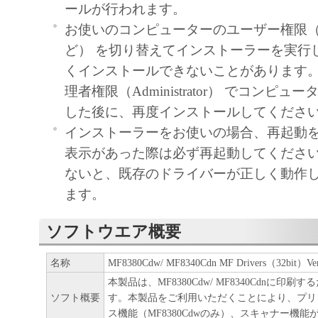
と言います。）において、「本ソフトウエ
ールが行われます。
契約書においては、「本ソフトウエア」を
お使いのコンピューターのユーザー権限
の記憶媒体上にインストールすること、ま
ど） を切り替えてインストーラーを実行
ーにおいて表示すること、アクセスするこ
くインストールできないことがあります
行することのいずれも含むものとします。
理者権限（Administrator） でコンピ
独占的権利をお客様に対して許諾します。
した後に、再度インストールしてくださ
お客様は、また「指定機器」にネットワー
インストーラーをお使いの場合、再起動
されたコンピューター上で、かかるコンピ
表示があった際は必ず再起動してくださ
者に対して「本ソフトウエア」を使用させ
ないと、既存のドライバーが正しく動作
すが、かかるコンピューターの使用者に本
ます。
および条件を遵守させるとともに、その履
ソフトウエア概要
を負うことを条件とします。
(2) お客様は、上記(1)に基づいて「本ソ
名称
MF8380Cdw/ MF8340Cdn MF Drivers（32bit）Ver
するためのバックアップとして、「本ソフ
本製品は、MF8380Cdw/ MF8340Cdnに印
部、複製することができます。
ソフト概要
す。本製品をご利用いただくことにより、プリ
ス機能（MF8380Cdwのみ）、スキャナー機
(3) 上記(1)および(2)に定める場合を除き