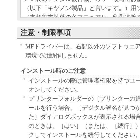
（以下「キヤノン製品」と言います。）用
（本契約書以外の各マニュアル、印刷物等
以下「本ソフトウエア」と言います。）を
注意・制限事項
めの、お客様とキヤノン株式会社（以下キ
す。）
MFドライバーは、右記以外のソフトウエ
との間の契約書です。
環境では動作しません。
お客様は、『同意』を示す下記のボタンを
インストール時のご注意
点、または「本ソフトウエア」の使用のい
て、本契約書に同意したことになります。
インストールの際は管理者権限を持つユ
お客様が本契約書に同意できない場合、「
オンしてください。
ア」を使用することはできません。
プリンターフォルダーの［プリンターの
１．許諾
ールを行う場合、［デジタル署名が見つ
(1) キヤノンは、お客様が「キヤノン製品
た］ダイアログボックスが表示される場
のために、「キヤノン製品」に直接または
のときは、［はい］（または、［続行］）
通じ接続される複数のコンピューター（以
クしてインストールを続行してください