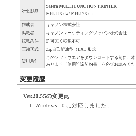
Satera MULTI FUNCTION PRINTER
ヤノンのライセンサーのいかなる知的財産
対象製品
MF8380Cdw/ MF8340Cdn
と黙示たるとを問わず、本契約書によって
作成者
キヤノン株式会社
るいは許諾されるものではありません。
掲載者
キヤノンマーケティングジャパン株式会社
２．制限
転載条件
許可無く転載不可
(1) お客様は、再使用許諾、譲渡、販売、
圧縮形式
Zip自己解凍型（EXE 形式）
くは貸与その他の方法により、第三者に「
このソフトウエアをダウンロードする前に、本
ア」を使用させることはできません。
使用条件
あります「使用許諾契約書」を必ずお読みくだ
(2) お客様は、「本ソフトウエア」の全部
変更履歴
正、改変、逆コンパイル、逆アセンブル、
エンジニアリング等することはできません
Ver.20.55の変更点
このような行為をさせてはなりません。
３．帰属
Windows 10 に対応しました。
「本ソフトウエア」に係る権原および所有
によりキヤノンまたはキヤノンのライセン
す。