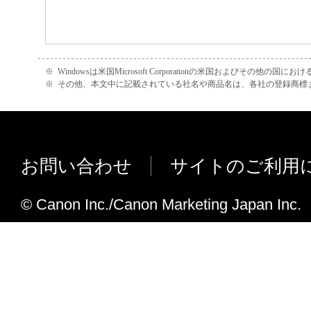
４．著作権表示
お客様は、「本ソフトウエア」に含まれる
キヤノンのライセンサーの著作権表示を変
しくは削除してはなりません。
※
Windowsは米国Microsoft Corporationの米国およびその他の国
※
その他、本文中に記載されている社名や商品名は、各社の登録商標
５．保証の否認・免責
(1) 「本ソフトウエア」は、『現状のまま
諾されます。キヤノン、キヤノンの子会社
連会社、それらの販売代理店または販売店
お問い合わせ
サイトのご利用
「本ソフトウエア」に関して、商品性およ
の適合性の保証を含め、いかなる保証も、
© Canon Inc./Canon Marketing Japan Inc.
たるとを問わず一切しないものとします。
(2) キヤノン、キヤノンの子会社、キヤノ
れらの販売代理店または販売店のいずれも
エア」の使用または使用不能から生ずるい
失利益およびその他の派生的または付随的