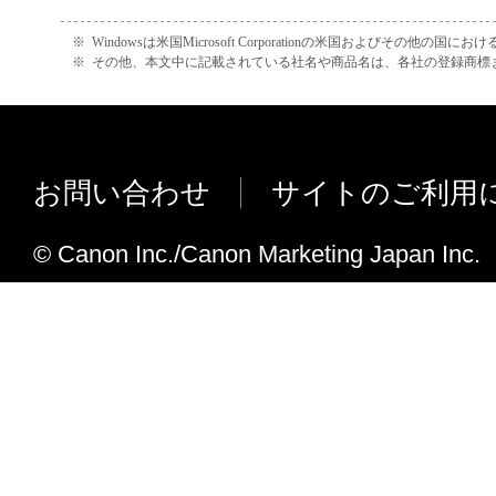
の変更
※
Windowsは米国Microsoft Corporationの米国およびその他の国
V13.07の変更点
※
その他、本文中に記載されている社名や商品名は、各社の登録商標
MF6780dwで以下の対応を行いました
(1) まれに、ワンタッチパネル開閉誤
ワンタッチキーに登録された宛先が選
お問い合わせ
サイトのご利用
問題
(2) 操作部ソフトウエアのバージョン
© Canon Inc./Canon Marketing Japan Inc.
V13.05の変更点
MF6780dwで以下の対応を行いました
(1) 一部のファクス機からの受信で異
る問題
(2) 無線 LAN が未接続のままになる
(3) まれに、連続コピー中にフリーズ
(4) まれにスリープ移行後、操作パネ