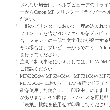
契約書においては、「本ソフトウェア」を
されない場合は、ヘルプビューアの［ライ
の記憶媒体上にインストールすること、ま
ーからCanon MF プリンタードライバー
ターにおいて表示すること、アクセスする
ださい。
実行することのいずれも含むものとします
一部のプリンターにおいて「埋め込まれていない
非独占的権利をお客様に対して許諾します
フォント」を含むPDFファイルをプレビュ
た「指定機器」にネットワークを通じて接
合、フォントの一部で文字化けが発生する
ューター上で、かかるコンピューターの使
その場合は、プレビューからでなく、Adobe R
「本ソフトウェア」を使用させることがで
を行ってください。
るコンピューターの使用者に本契約書上の
注意／制限事項につきましては、README-JP
を遵守させるとともに、その履行に関し全
ご確認ください。
を条件とします。
MF632Cdw/ MF634Cdw、MF731Cdw/ MF7
(2) お客様は、上記(1)に基づいて「本ソ
MF735Cdw において、 IPP 接続でドラ
するためのバックアップとして、「本ソフ
能を使用した場合に、「印刷中」のまま止
部、複製することができます。
があります。その際は、デバイスを再起動
(3) 上記(1)および(2)に定める場合を除き
「表紙」機能を使用せず印刷してください
ヤノンのライセンサーのいかなる知的財産