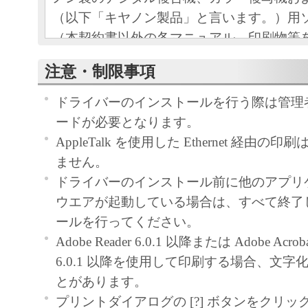
（以下「キヤノン製品」と言います。）用
（本契約書以外の各マニュアル、印刷物等
以下「本ソフトウェア」と言います。）を
注意・制限事項
めの、お客様とキヤノン株式会社（以下キ
す。）との間の契約書です。
ドライバーのインストールを行う際は管理
お客様は、『同意』を示す下記のボタンを
ードが必要となります。
点、または「本ソフトウェア」のインスト
AppleTalk を使用した Ethernet 経由
をもって、本契約書に同意したことになり
ません。
お客様が本契約書に同意できない場合、「
ドライバーのインストール前に他のアプリ
ア」を使用することはできません。
ウエアが起動している場合は、すべて終了
１．許諾
ールを行ってください。
(1) キヤノンは、お客様が「キヤノン製品
Adobe Reader 6.0.1 以降または Adobe Acrobat 
のために、「キヤノン製品」に直接または
6.0.1 以降を使用して印刷する場合、文
通じ接続される複数のコンピューター（以
とがあります。
と言います。）において、「本ソフトウェ
プリントダイアログの [?] ボタンをクリ