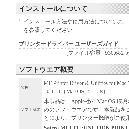
と黙示たるとを問わず、本契約書によって
インストールについて
るいは許諾されるものではありません。
インストール方法や使用方法については、
を参照してください。
２．制限
(1) お客様は、再使用許諾、譲渡、販売、
プリンタードライバー ユーザーズガイド
くは貸与その他の方法により、第三者に「
[ファイル容量 : 930,682 by
ア」を使用させることはできません。
(2) お客様は、「本ソフトウェア」の全部
ソフトウエア概要
正、改変、逆コンパイル、逆アセンブル、
エンジニアリング等することはできません
MF Printer Driver & Utilities for Mac 
名称
このような行為をさせてはなりません。
10.11.1（Mac OS ： 10.8）
本製品は、Apple社の Mac OS 
３．著作権表示
めのソフトウエアです。本製品を
ソフト概要
お客様は、「本ソフトウェア」に含まれる
とにより、プリンター機能がご使
キヤノンのライセンサーの著作権表示を変
Satera MULTI FUNCTION PRIN
しくは削除してはなりません。