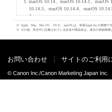
macOS 10.14、macOS 10.14.1、macOS 
損害を言います。）について、適用法で認
10.14.3、macOS 10.14.4、macOS 10
一切の責任を負わないものとします。たと
た。
キヤノンのライセンサー、キヤノンの子会
インストーラーのウェブマニュアルのリ
※
Apple、Mac、Mac OS、 OS X、 macOS は、米国Apple Inc.の商標で
関連会社、それらの販売代理店または販売
変更しました。
※
その他、本文中に記載されている社名や商品名は、各社の登録商標
の可能性について知らされていた場合でも
(3) キヤノン、キヤノンのライセンサー、
V10.9.0からV10.11.0への主な変更点
社、キヤノンの関連会社、それらの販売代
MF521dwに対応しました。
店のいずれも、「本ソフトウェア」、また
macOS 10.13.3、macOS 10.13.4、macOS
お問い合わせ
サイトのご利用
ェア」の使用に起因または関連してお客様
macOS 10.13.6に対応しました。
に生じたいかなる紛争についても、一切責
OS X 10.7を非サポートとしました。
© Canon Inc./Canon Marketing Japan Inc.
のとします。
V10.8.0からV10.9.0への主な変更点
８．契約期間
macOS 10.13、macOS 10.13.1、macOS
(1) 本契約書は、お客様が、『同意』を示
ました。
クリックした時点、または「本ソフトウェ
ドライバーおよびユーティリティのヘ