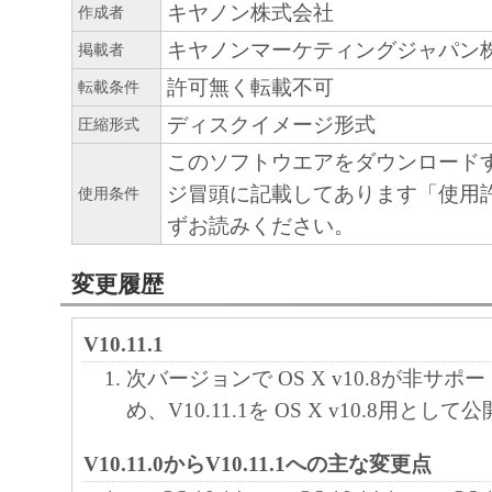
キヤノン株式会社
作成者
正あるいはサポートを行うことについて、
負うものではありません。
キヤノンマーケティングジャパン
掲載者
許可無く転載不可
転載条件
７．保証の否認・免責
ディスクイメージ形式
圧縮形式
(1) 「本ソフトウェア」は、『現状のまま
このソフトウエアをダウンロード
諾されます。キヤノン、キヤノンのライセ
ジ冒頭に記載してあります「使用
使用条件
ンの子会社、キヤノンの関連会社、それら
ずお読みください。
たは販売店のいずれも、「本ソフトウェア
品性および特定の目的への適合性の保証を
変更履歴
保証も、明示たると黙示たるとを問わず一
します。
V10.11.1
(2) キヤノン、キヤノンのライセンサー、
次バージョンで OS X v10.8が非サ
社、キヤノンの関連会社、それらの販売代
め、V10.11.1を OS X v10.8用とし
店のいずれも、「本ソフトウェア」の使用
から生ずるいかなる損害（逸失利益および
V10.11.0からV10.11.1への主な変更点
または付随的な損害を含むがこれらに限定