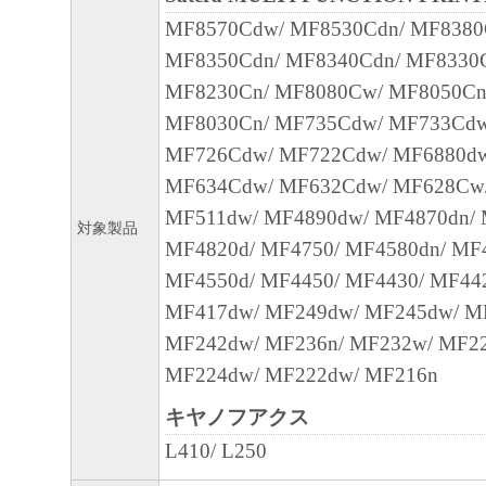
MF8570Cdw/ MF8530Cdn/ MF8380
４．所有権
MF8350Cdn/ MF8340Cdn/ MF8330
「本ソフトウェア」に係る権原および所有
MF8230Cn/ MF8080Cw/ MF8050Cn
によりキヤノンまたはキヤノンのライセン
MF8030Cn/ MF735Cdw/ MF733Cdw
す。
MF726Cdw/ MF722Cdw/ MF6880dw
MF634Cdw/ MF632Cdw/ MF628Cw
５．輸出
MF511dw/ MF4890dw/ MF4870dn/ 
お客様は、日本国政府または関連する外国
対象製品
MF4820d/ MF4750/ MF4580dn/ MF
許可等を得ることなしに、「本ソフトウェ
MF4550d/ MF4450/ MF4430/ MF44
は一部を、直接または間接に輸出してはな
MF417dw/ MF249dw/ MF245dw/ M
MF242dw/ MF236n/ MF232w/ MF22
６．サポートおよびアップデート
MF224dw/ MF222dw/ MF216n
キヤノン、キヤノンの子会社、関係会社、
理店および販売店、並びにキヤノンのライ
キヤノフアクス
客様による「本ソフトウェア」の使用を支
L410/ L250
よび「本ソフトウェア」に対してアップデ