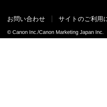
ールした時点で発効し、下記(2)または(3)
macOS v10.12.4、macOS v10.12.5、ma
まで有効に存続します。
応しました。
(2) お客様は、「本ソフトウェア」および
お問い合わせ
サイトのご利用
Mac OS X 10.6を非サポートとしまし
てを廃棄および消去することにより、本契
ることができます。
V10.6.0からV10.7.0への主な変更点
© Canon Inc./Canon Marketing Japan Inc.
(3) お客様が本契約書のいずれかの条項に
OS X 10.11.6、macOS v10.12、macOS 
契約書は直ちに終了します。
v10.12.2、macOS v10.12.3に対応し
(4) お客様は、上記(3)によって本契約書
MF249dw/ MF245dw/ MF244dw/ MF242
やかに、「本ソフトウェア」およびその複
MF232wに対応しました。
廃棄または消去するものとします。
V10.5.1からV10.6.0への主な変更点
(5) 上記にかかわらず、本契約書第2条、第
MF511dw/ MF417dwに対応しました。
で、第8条第4項および第10条の規定は、本
OS X 10.11.3、OS X 10.11.4、OS X 
も効力を有します。
した。
Mac OS X 10.5を非サポートとしまし
９．U.S. GOVERNMENT RESTRICTED RIG
“米国政府エンドユーザー”とは、米国政府
V10.4.0からV10.5.1への主な変更点