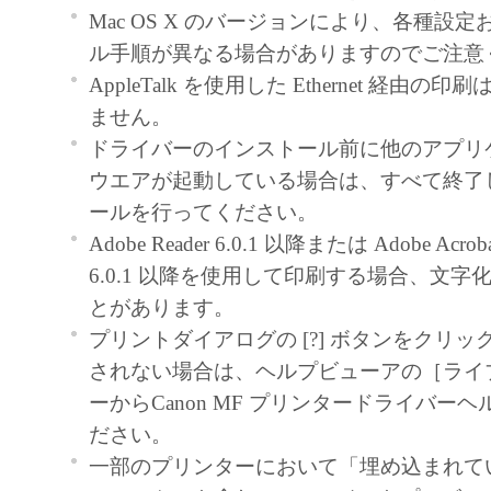
契約書においては、「本ソフトウェア」を
Mac OS X のバージョンにより、各種設
の記憶媒体上にインストールすること、ま
ル手順が異なる場合がありますのでご注意
ターにおいて表示すること、アクセスする
AppleTalk を使用した Ethernet 経由
実行することのいずれも含むものとします
ません。
非独占的権利をお客様に対して許諾します
ドライバーのインストール前に他のアプリ
た「指定機器」にネットワークを通じて接
ウエアが起動している場合は、すべて終了
ューター上で、かかるコンピューターの使
ールを行ってください。
「本ソフトウェア」を使用させることがで
Adobe Reader 6.0.1 以降または Adobe Acrobat 
るコンピューターの使用者に本契約書上の
6.0.1 以降を使用して印刷する場合、文
を遵守させるとともに、その履行に関し全
とがあります。
を条件とします。
プリントダイアログの [?] ボタンをクリ
(2) お客様は、上記(1)に基づいて「本ソ
されない場合は、ヘルプビューアの［ライ
するためのバックアップとして、「本ソフ
ーからCanon MF プリンタードライバー
部、複製することができます。
ださい。
(3) 上記(1)および(2)に定める場合を除き
一部のプリンターにおいて「埋め込まれていない
ヤノンのライセンサーのいかなる知的財産