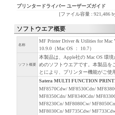
プリンタードライバー ユーザーズガイド
４．所有権
[ファイル容量 : 921,486 by
「本ソフトウェア」に係る権原および所有
によりキヤノンまたはキヤノンのライセン
ソフトウエア概要
す。
MF Printer Driver & Utilities for Mac 
名称
５．輸出
10.9.0（Mac OS ： 10.7）
お客様は、日本国政府または関連する外国
本製品は、Apple社の Mac OS 
許可等を得ることなしに、「本ソフトウェ
めのソフトウエアです。本製品を
ソフト概要
は一部を、直接または間接に輸出してはな
とにより、プリンター機能がご使
Satera MULTI FUNCTION PRIN
６．サポートおよびアップデート
MF8570Cdw/ MF8530Cdn/ MF8380
キヤノン、キヤノンの子会社、関係会社、
MF8350Cdn/ MF8340Cdn/ MF8330
理店および販売店、並びにキヤノンのライ
MF8230Cn/ MF8080Cw/ MF8050Cn
客様による「本ソフトウェア」の使用を支
MF8030Cn/ MF735Cdw/ MF733Cdw
よび「本ソフトウェア」に対してアップデ