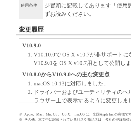
ジ冒頭に記載してあります「使用
使用条件
損害を言います。）について、適用法で認
ずお読みください。
一切の責任を負わないものとします。たと
キヤノンのライセンサー、キヤノンの子会
変更履歴
関連会社、それらの販売代理店または販売
の可能性について知らされていた場合でも
V10.9.0
(3) キヤノン、キヤノンのライセンサー、
V10.10.0で OS X v10.7が非サポー
社、キヤノンの関連会社、それらの販売代
V10.9.0を OS X v10.7用として公開
店のいずれも、「本ソフトウェア」、また
ェア」の使用に起因または関連してお客様
V10.8.0からV10.9.0への主な変更点
に生じたいかなる紛争についても、一切責
macOS 10.13に対応しました。
のとします。
ドライバーおよびユーティリティのヘ
ラウザー上で表示するように変更しま
８．契約期間
V10.7.0からV10.8.0への主な変更点
(1) 本契約書は、お客様が、『同意』を示
※
Apple、Mac、Mac OS、 OS X、 macOS は、米国Apple Inc.の商標で
※
その他、本文中に記載されている社名や商品名は、各社の登録商標
MF632Cdw/ MF634Cdw、MF731Cdw/ 
クリックした時点、または「本ソフトウェ
MF735Cdwに対応しました。