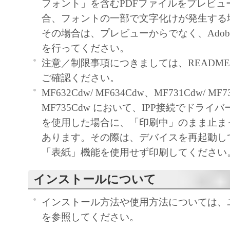
フォント」を含むPDFファイルをプレビュ
と黙示たるとを問わず、本契約書によって
合、フォントの一部で文字化けが発生する
るいは許諾されるものではありません。
その場合は、プレビューからでなく、Adobe R
を行ってください。
２．制限
注意／制限事項につきましては、README-JP
(1) お客様は、再使用許諾、譲渡、販売、
ご確認ください。
くは貸与その他の方法により、第三者に「
MF632Cdw/ MF634Cdw、MF731Cdw/ MF7
ア」を使用させることはできません。
MF735Cdw において、IPP接続でドライ
(2) お客様は、「本ソフトウェア」の全部
を使用した場合に、「印刷中」のまま止ま
正、改変、逆コンパイル、逆アセンブル、
あります。その際は、デバイスを再起動し
エンジニアリング等することはできません
「表紙」機能を使用せず印刷してください
このような行為をさせてはなりません。
インストールについて
３．著作権表示
お客様は、「本ソフトウェア」に含まれる
インストール方法や使用方法については、
キヤノンのライセンサーの著作権表示を変
を参照してください。
しくは削除してはなりません。