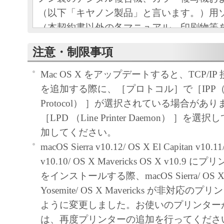
（以下「キヤノン製品」と言います。）用
（本契約書以外の各マニュアル、印刷物等
以下「本ソフトウェア」と言います。）を
注意・制限事項
めの、お客様とキヤノン株式会社（以下キ
す。）との間の契約書です。
Mac OS X をアップデートすると、TCP/I
お客様は、『同意』を示す下記のボタンを
を追加する際に、［プロトコル］で［IPP（Interne
点、または「本ソフトウェア」のインスト
Protocol） ］が選択されている場合があ
をもって、本契約書に同意したことになり
［LPD （Line Printer Daemon） ］
お客様が本契約書に同意できない場合、「
加してください。
ア」を使用することはできません。
macOS Sierra v10.12/ OS X El Capitan v10.11
１．許諾
v10.10/ OS X Mavericks OS X v10.
(1) キヤノンは、お客様が「キヤノン製品
をインストールする際、macOS Sierra/ OS X El 
のために、「キヤノン製品」に直接または
Yosemite/ OS X Mavericks が非対応
通じ接続される複数のコンピューター（以
ように変更しました。お使いのプリンター
と言います。）において、「本ソフトウェ
は、再度プリンターの追加を行ってくださ