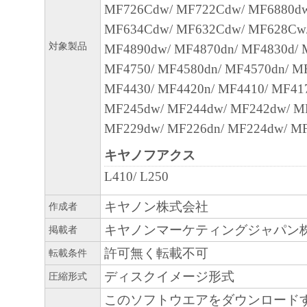
MF726Cdw/ MF722Cdw/ MF6880dw
正あるいはサポートを行うことについて、
MF634Cdw/ MF632Cdw/ MF628Cw/
負うものではありません。
対象製品
MF4890dw/ MF4870dn/ MF4830d/ 
７．保証の否認・免責
MF4750/ MF4580dn/ MF4570dn/ M
(1) 「本ソフトウェア」は、『現状のまま
MF4430/ MF4420n/ MF4410/ MF41
諾されます。キヤノン、キヤノンのライセ
MF245dw/ MF244dw/ MF242dw/ M
ンの子会社、キヤノンの関連会社、それら
MF229dw/ MF226dn/ MF224dw/ M
たは販売店のいずれも、「本ソフトウェア
キヤノフアクス
品性および特定の目的への適合性の保証を
L410/ L250
保証も、明示たると黙示たるとを問わず一
します。
キヤノン株式会社
作成者
(2) キヤノン、キヤノンのライセンサー、
キヤノンマーケティングジャパン
掲載者
社、キヤノンの関連会社、それらの販売代
許可無く転載不可
転載条件
店のいずれも、「本ソフトウェア」の使用
ディスクイメージ形式
圧縮形式
から生ずるいかなる損害（逸失利益および
このソフトウエアをダウンロード
または付随的な損害を含むがこれらに限定